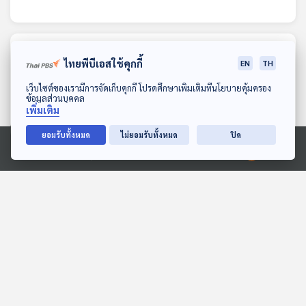
ตอนที่เกี่ยวข้อง
ไทยพีบีเอสใช้คุกกี้
EN
TH
ดาวน์โหลด Thai PBS Podcast Application
เว็บไซต์ของเรามีการจัดเก็บคุกกี้ โปรดศึกษาเพิ่มเติมที่นโยบายคุ้มครอง
ข้อมูลส่วนบุคคล
เพิ่มเติม
ยอมรับทั้งหมด
ไม่ยอมรับทั้งหมด
ปิด
Ⓒ 2020 องค์การกระจายเสียงและแพร่ภาพสาธารณะแห่งประเทศไทย
26:58
26:58
EP. 6: คิดสั้น-คลิปสั้น เท
Climate Adaptation:
รนด์สื่อทันใจในโลกที่หมุนไว
กรณีศึกษาที่ประเทศไทยควร
เรียนรู้
POP SCI วิทย์ติดป๊อป
Eureka ท่องโลกวิทยาการ