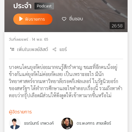
ประจำ
เครือ
ข่าย
ชื่นชอบ
ฟังรายการ
วิทยุ
26:58
ไทย
พี
บี
วันที่เผยแพร่ : 14 พ.ย. 65
เอส
เพิ่มในเพลย์ลิสต์
แชร์
บางคนโดนยุงกัดบ่อยมากจนรู้สึกรำคาญ ขณะที่อีกคนนั่งอยู่
แผนที่
วิทยุ
ข้างกันแต่ยุงกัดไม่ค่อยกัดเลย เป็นเพราะอะไร มีนัก
เครือ
วิทยาศาสตร์จากมหาวิทยาลัยรอคกีเฟลเลอร์ ในรัฐนิวยอร์ก
ข่าย
ของสหรัฐฯ ได้ทำการศึกษาและไขคำตอบเรื่องนี้ รวมถึงหาคำ
ตอบว่ากรุ๊ปเลือดมีส่วนให้ดึงดูดให้เข้าหามากขึ้นหรือไม่
ผู้จัดรายการ
ธรณินทร์ เทพวงค์
ดร.พงศกร สายเพ็ชร์