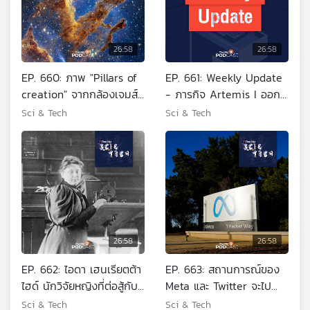
26:58
26:58
EP. 660: ภาพ "Pillars of
EP. 661: Weekly Update
creation" จากกล้องเจมส์
- ภารกิจ Artemis I ออก
เวบบ์
เดินทางสู่ดวงจันทร์
Sci & Tech
Sci & Tech
26:58
26:58
EP. 662: ไอดา เฮนเรียตต้า
EP. 663: สถานการณ์ของ
ไฮด์ นักวิจัยหญิงที่ต่อสู้กับ
Meta และ Twitter จะไป
ความเท่าเทียม
ทางไหนต่อ
Sci & Tech
Sci & Tech