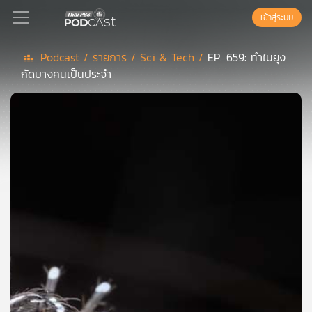
เข้าสู่ระบบ
Podcast /
รายการ /
Sci & Tech /
EP. 659: ทำไมยุง
กัดบางคนเป็นประจำ
Podcast
เพล
ย์
ลิ
สต์
แนะนำ
เพล
ย์
ลิ
สต์
ของ