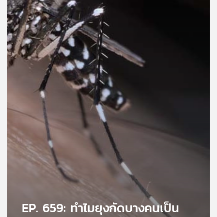
คุณ
เพลง
บทความ
ข่าว
และ
กิจกรรม
เกี่ยว
กับ
เรา
EP. 659: ทำไมยุงกัดบางคนเป็น