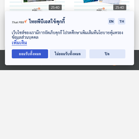
25:40
25:40
EP. 22: หนังสือพุทธศาสนา
EP. 23: แม่งูไม่เคยห่างหาย
ไทยพีบีเอสใช้คุกกี้
EN
TH
สำหรับเด็ก
จากหมู่บ้าน
ดาวน์โหลด Thai PBS Podcast Application
เว็บไซต์ของเรามีการจัดเก็บคุกกี้ โปรดศึกษาเพิ่มเติมที่นโยบายคุ้มครอง
หลบมุมอ่าน
หลบมุมอ่าน
ข้อมูลส่วนบุคคล
เพิ่มเติม
ยอมรับทั้งหมด
ไม่ยอมรับทั้งหมด
ปิด
ตอนที่เกี่ยวข้อง
Ⓒ 2020 องค์การกระจายเสียงและแพร่ภาพสาธารณะแห่งประเทศไทย
25:40
25:40
EP. 292: เอาทหารออกไป:
EP. 294: โลกกว้างของ
การปฏิรูปกองทัพ
“กัปตันโมลิน” และเหล่าเด็ก