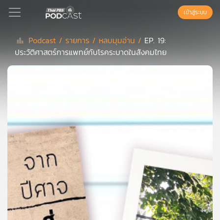
เข้าสู่ระบบ
Podcast /
รายการ /
หลบมุมอ่าน /
EP. 19:
ประวัติศาสตร์การแพทย์กับโรคระบาดในสังคมไทย
Podcast
เพล
ย์
ลิ
สต์
แนะนำ
เพล
ย์
ลิ
สต์
ของ