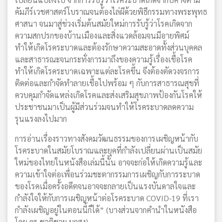
คัมภีร์เวชศาสตร์โบราณจนต้องไล่ผีด้วยพิธีกรรมทางพระพุทธ
ศาสนา จนมาสู่ช่วงเริ่มต้นสมัยใหม่การรับรู้ว่าโรคเกิดจาก
ความสกปรกของบ้านเมืองและสิ่งแวดล้อมจนมีอายพิศม์
ทำให้เกิดโรคระบาดและต้องรักษาความสะอาดทั้งส่วนบุคคล
และสาธารณะจนกระทั่งการมาถึงของความรู้เรื่องเชื้อโรค
ทำให้เกิดโรคระบาดเฉพาะแต่ละโรคขึ้น จึงต้องตัดวงจรการ
ติดต่อและกำจัดทำลายเชื้อไปพร้อม ๆ กับการสาธารณสุขที่
ควบคุมกำจัดแหล่งเกิดโรคและส่งเสริมสุขภาพป้องกันโรคให้
ประชาชนมาเป็นผู้มีส่วนร่วมจนทำให้โรคระบาดลดความ
รุนแรงลงไปมาก
การอ่านเรื่องราวทางสังคมวัฒนธรรมของการเผชิญหน้ากับ
โรคระบาดในสมัยโบราณและยุคที่กำลังเปลี่ยนผ่านเป็นสมัย
ใหม่ของไทยในหนังสือเล่มนี้นั้น อาจจะก่อให้เกิดความรู้และ
ความเข้าใจต่อเพื่อนร่วมชะตากรรมการเผชิญกับการระบาด
ของโรคเมื่อครั้งอดีตจนอาจจะกลายเป็นแรงบันดาลใจและ
กำลังใจให้กับการเผชิญหน้าต่อโรคระบาด COVID-19 ที่เรา
กำลังเผชิญอยู่ในตอนนี้ก็ได้” (บางส่วนจากคำนำในหนังสือ
โดย ดร.ชาติชาย มุกสง)