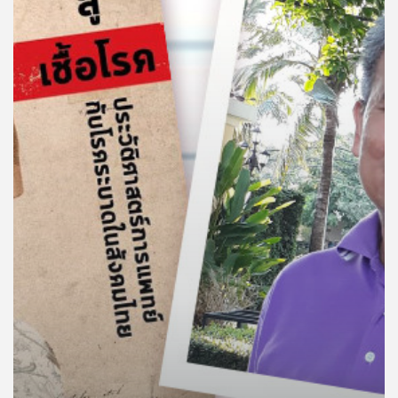
คุณ
เพลง
บทความ
ข่าว
และ
กิจกรรม
เกี่ยว
กับ
เรา