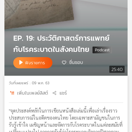
เครือ
ข่าย
วิทยุ
ไทย
พี
EP. 19: ประวัติศาสตร์การแพทย์
บี
เอส
กับโรคระบาดในสังคมไทย
ชื่นชอบ
ฟังรายการ
แผนที่
25:40
วิทยุ
เครือ
วันที่เผยแพร่ : 09 พ.ค. 63
ข่าย
เพิ่มในเพลย์ลิสต์
แชร์
"จุดประสงค์หลักในการเขียนหนังสือเล่มนี้เพื่อเล่าเรื่องราว
ประสบการณ์ในอดีตของคนไทย โดยเฉพาะสามัญชนในการ
รับรู้เข้าใจ เผชิญหน้าและจัดการกับโรคระบาดในแต่ละสมัยที่
เปลี่ยนแปลงไป จากการรับรู้ว่าโรคระบาดเกิดจากปีศาจตาม