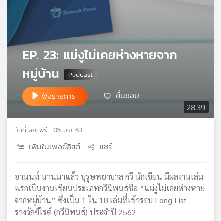
เครือ
ข่าย
วิทยุ
ไทย
EP. 23: แม่งูไม่เคยห่างหายจาก
พี
บี
หมู่บ้าน
เอส
ชื่นชอบ
ฟังรายการ
28:39
แผนที่
วิทยุ
วันที่เผยแพร่ : 06 มิ.ย. 63
เครือ
ข่าย
เพิ่มในเพลย์ลิสต์
แชร์
อานนท์ นานมาแล้ว บุรุษพยาบาล กวี นักเขียน มีผลงานเล่ม
แรกเป็นงานเขียนประเภทกวีนิพนธ์ชื่อ “แม่งูไม่เคยห่างหาย
จากหมู่บ้าน” ซึ่งเป็น 1 ใน 18 เล่มที่เข้ารอบ Long List
รางวัลซีไรต์ (กวีนิพนธ์) ประจำปี 2562