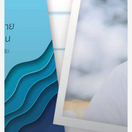
คุณ
เพลง
บทความ
ข่าว
และ
กิจกรรม
เกี่ยว
กับ
เรา