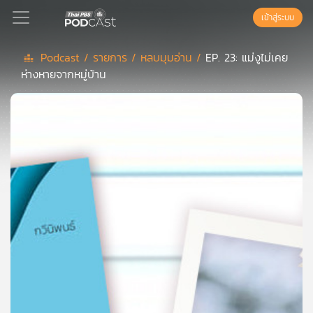
เข้าสู่ระบบ
Podcast /
รายการ /
หลบมุมอ่าน /
EP. 23: แม่งูไม่เคย
ห่างหายจากหมู่บ้าน
Podcast
เพล
ย์
ลิ
สต์
แนะนำ
เพล
ย์
ลิ
สต์
ของ