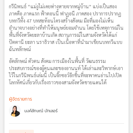
กวีนิพนธ์ “แม่งูไม่เคยห่างหายจากหมู่บ้าน” แบ่งเป็นสอง
ภาคคือ ภาคแรก ฟ้าตอนนี้ ฟาฏอนี ภาคสอง ปราการปรากฏ
บทกวีทั้ง 47 บทสะท้อนโครงสร้างสังคม มือที่มองไม่เห็น
อำนาจบางอย่างที่ทำให้มนุษย์ยอมจำนน โดยใช้เหตุการณ์ใน
พื้นที่จังหวัดยะลาบ้านเกิด สถานการณ์ในสามจังหวัดได้แก่
ปัตตานี ยะลา นราธิวาส เป็นเนื้อหาที่นำมาเขียนบทกวีแบบ
ฉันทลักษณ์
อัตลักษณ์ ตัวตน สังคม การเมืองในพื้นที่ วัฒนธรรม
ประสบการณ์ของผู้คนและของอานนท์ ได้เล่าและวิพากษ์เอา
ไว้ในกวีนิพนธ์เล่มนี้ เป็นจิ๊กซอว์อีกชิ้นที่จะพาคนอ่านไปเปิด
โลกทัศน์เกี่ยวกับเรื่องราวของสามจังหวัดชายแดนใต้
ผู้จัดรายการ
นงค์ลักษณ์ บัทเลอร์