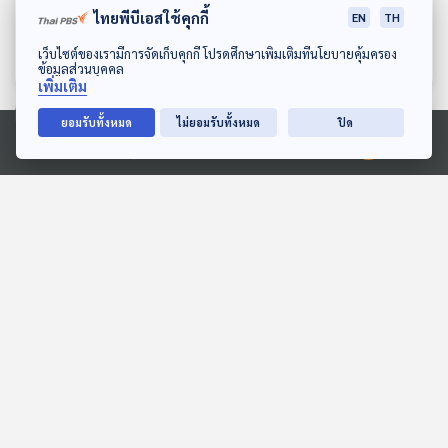
ไทยพีบีเอสใช้คุกกี้
การอ่านของนายกเทศมนตรี
EN
TH
หลบมุมอ่าน
เทศบาลนครเชียงใหม่
หลบมุมอ่าน
ดาวน์โหลด Thai PBS Podcast Application
เว็บไซต์ของเรามีการจัดเก็บคุกกี้ โปรดศึกษาเพิ่มเติมที่นโยบายคุ้มครอง
ข้อมูลส่วนบุคคล
เพิ่มเติม
ยอมรับทั้งหมด
ไม่ยอมรับทั้งหมด
ปิด
ตอนที่เกี่ยวข้อง
Ⓒ 2020 องค์การกระจายเสียงและแพร่ภาพสาธารณะแห่งประเทศไทย
28:39
28:39
EP. 298: เส้นทางนักเขียน
EP. 292: เอาทหารออกไป:
ของรตี รติธรณ กับ “ความ
การปฏิรูปกองทัพ
ฝันของแมวจร” เรื่องสั้นชนะ
อินโดนีเซียเพื่อประชาธิปไตย
หลบมุมอ่าน
หลบมุมอ่าน
เลิศรางวัลพานแว่นฟ้า
หลังยุคซูฮาร์โต
2568