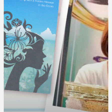
คุณ
เพลง
บทความ
ข่าว
และ
กิจกรรม
เกี่ยว
กับ
เรา