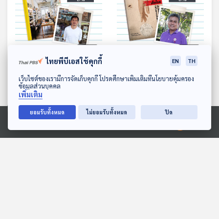
25:26
25:26
ไทยพีบีเอสใช้คุกกี้
EN
TH
EP. 18: Passport
EP. 19: ประวัติศาสตร์การ
ดาวน์โหลด Thai PBS Podcast Application
เว็บไซต์ของเรามีการจัดเก็บคุกกี้ โปรดศึกษาเพิ่มเติมที่นโยบายคุ้มครอง
Bookshop ร้าน
แพทย์กับโรคระบาดในสังคม
ข้อมูลส่วนบุคคล
หนังสือเดินทาง
ไทย
หลบมุมอ่าน
หลบมุมอ่าน
เพิ่มเติม
ยอมรับทั้งหมด
ไม่ยอมรับทั้งหมด
ปิด
Ⓒ 2020 องค์การกระจายเสียงและแพร่ภาพสาธารณะแห่งประเทศไทย
ตอนที่เกี่ยวข้อง