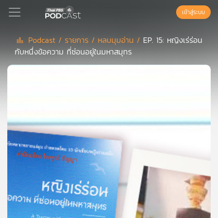
เข้าสู่ระบบ
Podcast /
รายการ /
หลบมุมอ่าน /
EP. 15: หญิงเร่ร่อน
กับหนึ่งข้อความ ที่ซ่อนอยู่ในมหาสมุทร
Podcast
เพล
ย์
ลิ
สต์
แนะนำ
เพล
ย์
ลิ
สต์
ของ