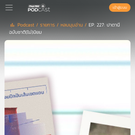
เข้าสู่ระบบ
Podcast /
รายการ /
หลบมุมอ่าน /
EP. 227: ปาตานี
ฉบับชาติ(ไม่)นิยม
Podcast
เพล
ย์
ลิ
สต์
แนะนำ
เพล
ย์
ลิ
สต์
ของ