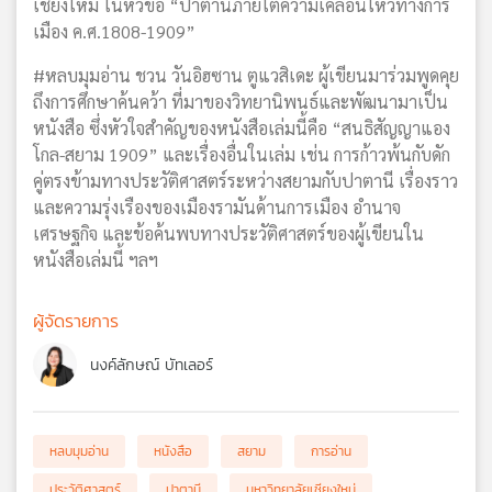
เชียงใหม่ ในหัวข้อ “ปาตานีภายใต้ความเคลื่อนไหวทางการ
เมือง ค.ศ.1808-1909”
#หลบมุมอ่าน ชวน วันอิฮซาน ตูแวสิเดะ ผู้เขียนมาร่วมพูดคุย
ถึงการศึกษาค้นคว้า ที่มาของวิทยานิพนธ์และพัฒนามาเป็น
หนังสือ ซึ่งหัวใจสำคัญของหนังสือเล่มนี้คือ “สนธิสัญญาแอง
โกล-สยาม 1909” และเรื่องอื่นในเล่ม เช่น การก้าวพ้นกับดัก
คู่ตรงข้ามทางประวัติศาสตร์ระหว่างสยามกับปาตานี เรื่องราว
และความรุ่งเรืองของเมืองรามันด้านการเมือง อำนาจ
เศรษฐกิจ และข้อค้นพบทางประวัติศาสตร์ของผู้เขียนใน
หนังสือเล่มนี้ ฯลฯ
ผู้จัดรายการ
นงค์ลักษณ์ บัทเลอร์
หลบมุมอ่าน
หนังสือ
สยาม
การอ่าน
ประวัติศาสตร์
ปาตานี
มหาวิทยาลัยเชียงใหม่