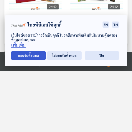
24:42
24:42
EP. 230: SOMEWHERE
EP. 231: อ่านพม่า
ไทยพีบีเอสใช้คุกกี้
BOOKSHOP คุณคนอ่านกับ
EN
TH
หลบมุมอ่าน
ร้านหนังสือประตูสีแดงๆ
หลบมุมอ่าน
ดาวน์โหลด Thai PBS Podcast Application
เว็บไซต์ของเรามีการจัดเก็บคุกกี้ โปรดศึกษาเพิ่มเติมที่นโยบายคุ้มครอง
ข้อมูลส่วนบุคคล
เพิ่มเติม
ยอมรับทั้งหมด
ไม่ยอมรับทั้งหมด
ปิด
ตอนที่เกี่ยวข้อง
Ⓒ 2020 องค์การกระจายเสียงและแพร่ภาพสาธารณะแห่งประเทศไทย
24:42
24:42
EP. 16: ล่องไพร เสือกึ่ง
EP. 18: การบูรณะปราสาท
พุทธกาล
หินด้วยเทคนิค อนัสติโลซิส