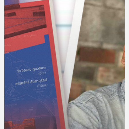
คุณ
เพลง
บทความ
ข่าว
และ
กิจกรรม
เกี่ยว
กับ
เรา