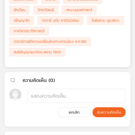
นักเขียน
วิทยานิพนธ์
คณะมนุษยศาสตร์
ปริญญาโท
ปาตานี ฉบับ ชาติ(ไม่)นิยม
วันอิฮซาน ตูแวสิเดะ
ภาควิชาประวัติศาสตร์
ปาตานีภายใต้ความเคลื่อนไหวทางการเมือง ค.ศ.180
สนธิสัญญาแองโกล-สยาม 1909
ความคิดเห็น (
0
)
ยกเลิก
ส่งความคิดเห็น