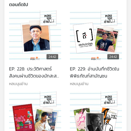
ตอนถัดไป
24:42
24:42
EP. 228: ประวัติศาสตร์
EP. 229: อ่านบันทึกชีวิตใน
สังคมผ่านชีวิตของนักสะสม
พิพิธภัณฑ์สามัญชน
หนังสือชื่อ สมาน อู่งามสิน
หลบมุมอ่าน
หลบมุมอ่าน