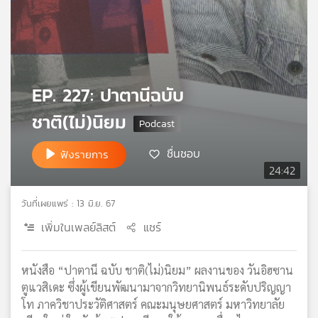
เครือ
ข่าย
วิทยุ
ไทย
พี
EP. 227: ปาตานีฉบับ
บี
เอส
ชาติ(ไม่)นิยม
ชื่นชอบ
ฟังรายการ
แผนที่
24:42
วิทยุ
เครือ
วันที่เผยแพร่ : 13 มิ.ย. 67
ข่าย
เพิ่มในเพลย์ลิสต์
แชร์
หนังสือ “ปาตานี ฉบับ ชาติ(ไม่)นิยม” ผลงานของ วันอิฮซาน
ตูแวสิเดะ ซึ่งผู้เขียนพัฒนามาจากวิทยานิพนธ์ระดับปริญญา
โท ภาควิชาประวัติศาสตร์ คณะมนุษยศาสตร์ มหาวิทยาลัย