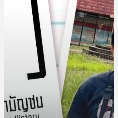
คุณ
เพลง
บทความ
ข่าว
และ
กิจกรรม
เกี่ยว
กับ
เรา