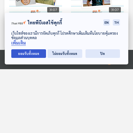
31:07
31:07
EP. 232: เฟมินิสต์แบบ
EP. 233: 70 ปี สมรภูมิเดีย
ไทยพีบีเอสใช้คุกกี้
EN
TH
บ้านๆ
นเบียนฟู
ดาวน์โหลด Thai PBS Podcast Application
เว็บไซต์ของเรามีการจัดเก็บคุกกี้ โปรดศึกษาเพิ่มเติมที่นโยบายคุ้มครอง
หลบมุมอ่าน
หลบมุมอ่าน
ข้อมูลส่วนบุคคล
เพิ่มเติม
ยอมรับทั้งหมด
ไม่ยอมรับทั้งหมด
ปิด
ตอนที่เกี่ยวข้อง
Ⓒ 2020 องค์การกระจายเสียงและแพร่ภาพสาธารณะแห่งประเทศไทย
31:07
31:07
EP. 106: ส่องเกมร้อน
EP. 56: เจาะลึกนโยบาย