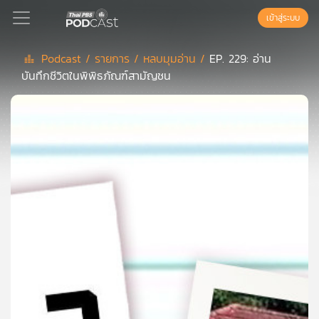
เข้าสู่ระบบ
Podcast /
รายการ /
หลบมุมอ่าน /
EP. 229: อ่าน
บันทึกชีวิตในพิพิธภัณฑ์สามัญชน
Podcast
เพล
ย์
ลิ
สต์
แนะนำ
เพล
ย์
ลิ
สต์
ของ