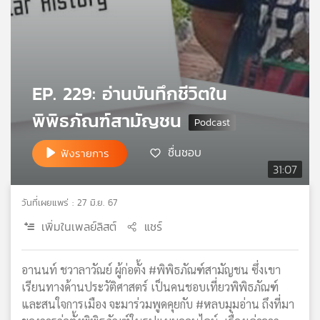
เครือ
ข่าย
วิทยุ
ไทย
พี
EP. 229: อ่านบันทึกชีวิตใน
บี
เอส
พิพิธภัณฑ์สามัญชน
ชื่นชอบ
ฟังรายการ
แผนที่
31:07
วิทยุ
เครือ
วันที่เผยแพร่ : 27 มิ.ย. 67
ข่าย
เพิ่มในเพลย์ลิสต์
แชร์
อานนท์ ชวาลาวัณย์ ผู้ก่อตั้ง #พิพิธภัณฑ์สามัญชน ซึ่งเขา
เรียนทางด้านประวัติศาสตร์ เป็นคนชอบเที่ยวพิพิธภัณฑ์
และสนใจการเมือง จะมาร่วมพูดคุยกับ #หลบมุมอ่าน ถึงที่มา