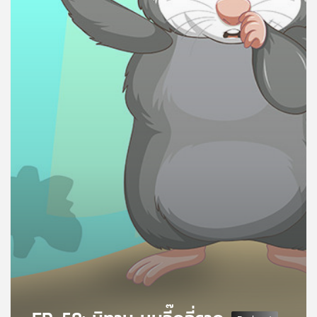
คุณ
เพลง
บทความ
ข่าว
และ
กิจกรรม
เกี่ยว
กับ
เรา