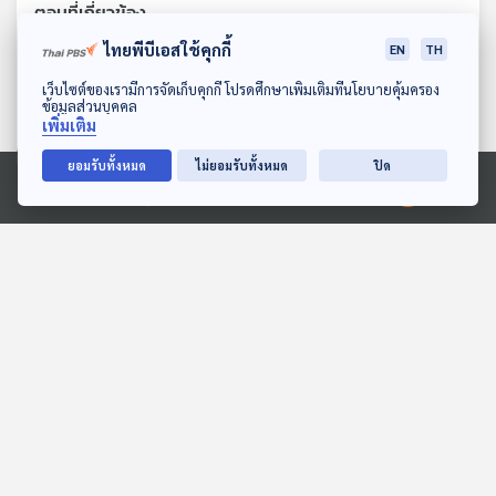
ตอนที่เกี่ยวข้อง
ไทยพีบีเอสใช้คุกกี้
EN
TH
ดาวน์โหลด Thai PBS Podcast Application
เว็บไซต์ของเรามีการจัดเก็บคุกกี้ โปรดศึกษาเพิ่มเติมที่นโยบายคุ้มครอง
ข้อมูลส่วนบุคคล
เพิ่มเติม
ยอมรับทั้งหมด
ไม่ยอมรับทั้งหมด
ปิด
Ⓒ 2020 องค์การกระจายเสียงและแพร่ภาพสาธารณะแห่งประเทศไทย
05:17
05:17
EP. 9: ล่องไพร ผีตอง
ฮิปโปโพสต์สเตตัส
เหลืองคนสุดท้าย
สื่อเสียงนิทาน : นิทานเด็กเล็ก
ห้องสมุดหลังไมค์