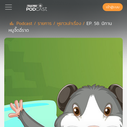
เข้าสู่ระบบ
Podcast /
รายการ /
หูยาวเล่าเรื่อง /
EP. 58: นิทาน
หนูจี๊ดฉี่ราด
Podcast
เพล
ย์
ลิ
สต์
แนะนำ
เพล
ย์
ลิ
สต์
ของ