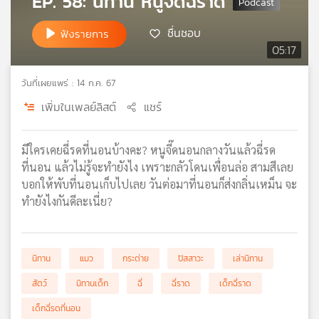
EP. 58: นิทาน หนูจี๊ดฉี่ราด
เครือ
ข่าย
ชื่นชอบ
ฟังรายการ
วิทยุ
05:17
ไทย
พี
วันที่เผยแพร่ : 14 ก.ค. 67
บี
เพิ่มในเพลย์ลิสต์
แชร์
เอส
มีใครเคยฉี่รดที่นอนบ้างคะ? หนูจี๊ดนอนกลางวันแล้วฉี่รด
แผนที่
ที่นอน แล้วไม่รู้จะทำยังไง เพราะกลัวโดนเพื่อนล่อ สามสีเลย
วิทยุ
บอกให้พับที่นอนเก็บไปเลย วันต่อมาที่นอนก็ส่งกลิ่นเหม็น จะ
เครือ
ทำยังไงกันดีละเนี่ย?
ข่าย
นิทาน
แมว
กระต่าย
ปัสสาวะ
เล่านิทาน
สัตว์
นิทานเด็ก
ฉี่
ฉี่ราด
เด็กฉี่ราด
เด็กฉี่รดที่นอน