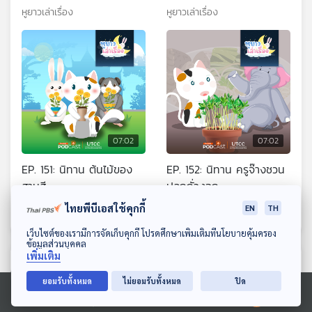
หูยาวเล่าเรื่อง
หูยาวเล่าเรื่อง
07:02
07:02
EP. 151: นิทาน ต้นไม้ของ
EP. 152: นิทาน ครูจ๊างชวน
สามสี
ปลูกถั่วงอก
หูยาวเล่าเรื่อง
หูยาวเล่าเรื่อง
ไทยพีบีเอสใช้คุกกี้
EN
TH
ดาวน์โหลด Thai PBS Podcast Application
เว็บไซต์ของเรามีการจัดเก็บคุกกี้ โปรดศึกษาเพิ่มเติมที่นโยบายคุ้มครอง
ข้อมูลส่วนบุคคล
เพิ่มเติม
ตอนที่เกี่ยวข้อง
ยอมรับทั้งหมด
ไม่ยอมรับทั้งหมด
ปิด
Ⓒ 2020 องค์การกระจายเสียงและแพร่ภาพสาธารณะแห่งประเทศไทย