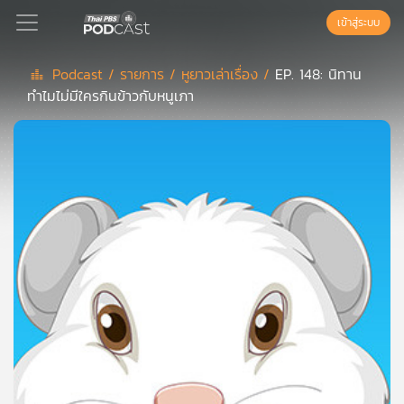
เข้าสู่ระบบ
Podcast /
รายการ /
หูยาวเล่าเรื่อง /
EP. 148: นิทาน
ทำไมไม่มีใครกินข้าวกับหนูเภา
Podcast
เพล
ย์
ลิ
สต์
แนะนำ
เพล
ย์
ลิ
สต์
ของ