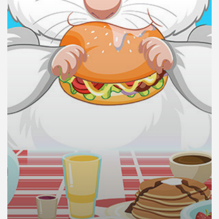
คุณ
เพลง
บทความ
ข่าว
และ
กิจกรรม
เกี่ยว
กับ
เรา