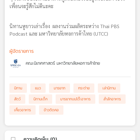
เพื่อนจะรู้สึกไม่ดีนะคะ
นิทานหูยาวเล่าเรื่อง ผลงานร่วมผลิตระหว่าง Thai PBS
Podcast และ มหาวิทยาลัยหอการค้าไทย (UTCC)
ผู้จัดรายการ
คณะนิเทศศาสตร์ มหาวิทยาลัยหอการค้าไทย
นิทาน
แมว
มารยาท
กระต่าย
เล่านิทาน
สัตว์
นิทานเด็ก
มารยาทบนโต๊ะอาหาร
สำลักอาหาร
เคี้ยวอาหาร
ข้าวติดคอ
ความคิดเห็น (
0
)