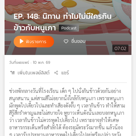
เครือ
ข่าย
EP. 148: นิทาน ทำไมไม่มีใครกิน
วิทยุ
ข้าวกับหนูเภา
ไทย
พี
บี
ชื่นชอบ
ฟังรายการ
เอส
07:02
วันที่เผยแพร่ : 10 พ.ค. 69
แผนที่
เพิ่มในเพลย์ลิสต์
แชร์
วิทยุ
เครือ
ข่าย
ช่วงพักกลางวันที่โรงเรียน เด็ก ๆ ไปนั่งกินข้าวด้วยกันอย่าง
สนุกสนาน แต่สามสีไม่อยากนั่งใกล้กับหนูเภา เพราะหนูเภา
มักพูดไปเคี้ยวไปและทำเสียงดังจั๊บ ๆ เวลากินข้าว ทำให้สาม
สีรู้สึกรำคาญและไม่สบายใจ หูยาวเห็นดังนั้นเลยบอกหนูเภา
ว่า เวลากินข้าวไม่ควรพูดไปเคี้ยวไป เพราะอาจทำให้เศษ
อาหารกระเด็นหรือสำลักได้ ต้องระมัดระวังมากขึ้น แล้วน้อง
ๆ เวลารับประทานอาหารพูดไปเคี้ยวไปอยู่หรือเปล่า ระวัง