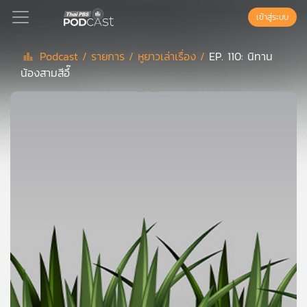
เข้าสู่ระบบ
Podcast /
รายการ /
หูยาวเล่าเรื่อง /
EP. 110: นิทาน
น้องสามสีอึ๊
Podcast
เพล
ย์
ลิ
สต์
แนะนำ
เพล
ย์
ลิ
สต์
ของ