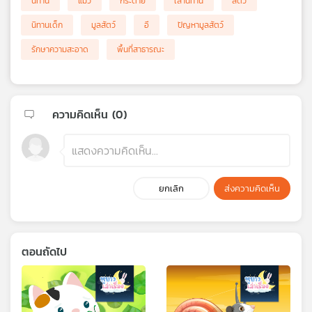
นิทาน
แมว
กระต่าย
เล่านิทาน
สัตว์
นิทานเด็ก
มูลสัตว์
อึ
ปัญหามูลสัตว์
รักษาความสะอาด
พื้นที่สาธารณะ
ความคิดเห็น (
0
)
ยกเลิก
ส่งความคิดเห็น
ตอนถัดไป