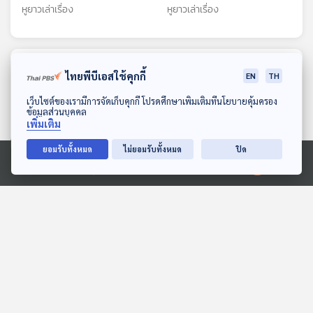
หูยาวเล่าเรื่อง
หูยาวเล่าเรื่อง
ตอนที่เกี่ยวข้อง
ไทยพีบีเอสใช้คุกกี้
EN
TH
ดาวน์โหลด Thai PBS Podcast Application
เว็บไซต์ของเรามีการจัดเก็บคุกกี้ โปรดศึกษาเพิ่มเติมที่นโยบายคุ้มครอง
ข้อมูลส่วนบุคคล
เพิ่มเติม
ยอมรับทั้งหมด
ไม่ยอมรับทั้งหมด
ปิด
Ⓒ 2020 องค์การกระจายเสียงและแพร่ภาพสาธารณะแห่งประเทศไทย
06:14
06:14
EP. 1940: ทำไมปูถึงหักแขน
EP. 5: ล่องไพร ผีตอง
ตัวเอง
เหลืองคนสุดท้าย
พระอาทิตย์ยิ้มแฉ่ง
ห้องสมุดหลังไมค์