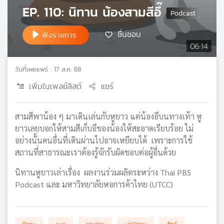
EP. 110: นิทาน น้องสามสีอึ๊
เครือ
ข่าย
วิทยุ
ชื่นชอบ
ฟังรายการ
ไทย
06:14
พี
บี
วันที่เผยแพร่ : 17 ส.ค. 68
เอส
เพิ่มในเพลย์ลิสต์
แชร์
แผนที่
สามสีพาน้อง ๆ มาเดินเล่นกับหูยาว แต่น้องอึบนทางเท้า หู
วิทยุ
ยาวเลยบอกให้สามสีเก็บอึของน้องให้สะอาดเรียบร้อย ไม่
เครือ
อย่างนั้นคนอื่นที่เดินผ่านไปอาจเหยียบได้ เพราะการใช้
ข่าย
สถานที่สาธารณะเราต้องรู้จักรับผิดชอบต่อผู้อื่นด้วย
นิทานหูยาวเล่าเรื่อง ผลงานร่วมผลิตระหว่าง Thai PBS
Podcast และ มหาวิทยาลัยหอการค้าไทย (UTCC)