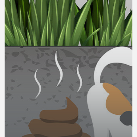
คุณ
เพลง
บทความ
ข่าว
และ
กิจกรรม
เกี่ยว
กับ
เรา