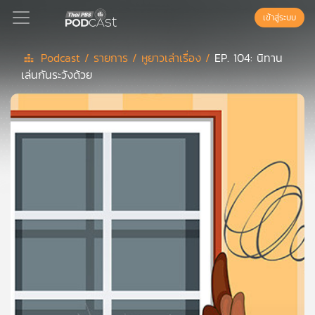
เข้าสู่ระบบ
Podcast /
รายการ /
หูยาวเล่าเรื่อง /
EP. 104: นิทาน
เล่นกันระวังด้วย
Podcast
เพล
ย์
ลิ
สต์
แนะนำ
เพล
ย์
ลิ
สต์
ของ