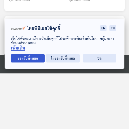
ตอนที่เกี่ยวข้อง
ไทยพีบีเอสใช้คุกกี้
EN
TH
ดาวน์โหลด Thai PBS Podcast Application
เว็บไซต์ของเรามีการจัดเก็บคุกกี้ โปรดศึกษาเพิ่มเติมที่นโยบายคุ้มครอง
ข้อมูลส่วนบุคคล
เพิ่มเติม
ยอมรับทั้งหมด
ไม่ยอมรับทั้งหมด
ปิด
Ⓒ 2020 องค์การกระจายเสียงและแพร่ภาพสาธารณะแห่งประเทศไทย
07:13
07:13
EP. 174: ริญญากานต์ สุทธ
EP. 298: เส้นทางนักเขียน
คุณ | รอบ 13.00 | วันเด็ก
ของรตี รติธรณ กับ “ความ
2569
ฝันของแมวจร” เรื่องสั้นชนะ
Podcaster ตัวน้อย
หลบมุมอ่าน
เลิศรางวัลพานแว่นฟ้า
2568