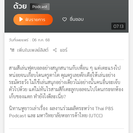
ด้วย
เครือ
ข่าย
ชื่นชอบ
ฟังรายการ
วิทยุ
07:13
ไทย
พี
บี
วันที่เผยแพร่ : 06 ก.ค. 68
เอส
เพิ่มในเพลย์ลิสต์
แชร์
แผนที่
สามสีเล่นฟุตบอลอย่างสนุกสนานกับเพื่อน ๆ แต่เตะแรงไป
วิทยุ
หน่อยจนเกือบโดนครูตาโต คุณครูเลยตักเตือให้เล่นอย่าง
เครือ
ระมัดระวัง ไม่ใช้เล่นสนุกอย่างเดียวไม่อย่างนั้นคนอื่นจะเจ้บ
ข่าย
ตัวไปด้วย แต่ไม่ทันไรสามสีก็เตะลูกบอลจนไปโดนกระจกห้อง
เก็บของแตก ทำยังไงดีละเนี่ย?
นิทานหูยาวเล่าเรื่อง ผลงานร่วมผลิตระหว่าง Thai PBS
Podcast และ มหาวิทยาลัยหอการค้าไทย (UTCC)