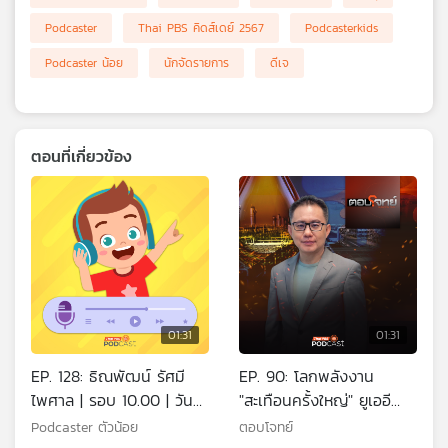
เครือ
Podcaster
Thai PBS คิดส์เดย์ 2567
Podcasterkids
ข่าย
Podcaster น้อย
นักจัดรายการ
ดีเจ
วิทยุ
ไทย
พี
บี
เอส
ตอนที่เกี่ยวข้อง
แผนที่
วิทยุ
เครือ
ข่าย
01:31
01:31
EP. 128: ธิณพัฒน์ รัศมี
EP. 90: โลกพลังงาน
ไพศาล | รอบ 10.00 | วัน
"สะเทือนครั้งใหญ่" ยูเออี
เด็ก 2569
"ถอนตัว" กลุ่มโอเปก
Podcaster ตัวน้อย
ตอบโจทย์