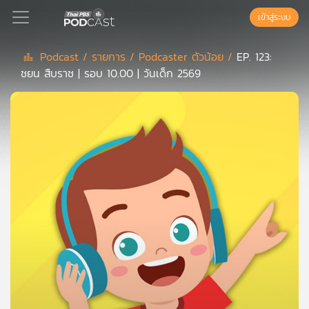
เข้าสู่ระบบ
Podcast /
รายการ /
Podcaster ตัวน้อย /
EP. 123:
ชยน สืบราช | รอบ 10.00 | วันเด็ก 2569
Podcast
เพล
ย์
ลิ
สต์
แนะนำ
เพล
ย์
ลิ
สต์
ของ