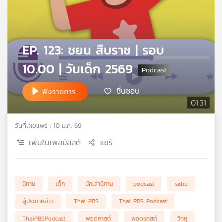
คุณ
เพลง
EP. 123: ชยน สืบราช | รอบ
10.00 | วันเด็ก 2569
บทความ
ชื่นชอบ
ฟังรายการ
01:31
ข่าว
และ
วันที่เผยแพร่ : 10 ม.ค. 69
กิจกรรม
เพิ่มในเพลย์ลิสต์
แชร์
เกี่ยว
นิทาน
เด็ก
นักเล่านิทาน
podcast
radio
กับ
เรา
ผู้ประกาศข่าว
Thai PBS
Thai PBS Podcast
ThaiPBSPodcast
พอดคาสต์
พอดแคสต์
วิทยุ