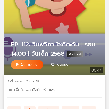
คุณ
เพลง
บทความ
EP. 112: วิมพ์วิภา โชติตะวัน | รอบ
14.00 | วันเด็ก 2568
ข่าว
และ
ชื่นชอบ
ฟังรายการ
กิจกรรม
00:47
วันที่เผยแพร่ : 11 ม.ค. 68
เกี่ยว
เพิ่มในเพลย์ลิสต์
แชร์
กับ
เรา