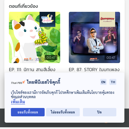
ตอนที่เกี่ยวข้อง
00:47
00:47
EP. 111: นิทาน สามสีเลี้ยง
EP. 87: STORY ในบทเพลง
หนอนผีเสื้อ
ที่สะท้อนตัวตนของ ตุ้ย ธีร
ไทยพีบีเอสใช้คุกกี้
ภัทร
EN
TH
หูยาวเล่าเรื่อง
นักผจญเพลง Podcast
ดาวน์โหลด Thai PBS Podcast Application
เว็บไซต์ของเรามีการจัดเก็บคุกกี้ โปรดศึกษาเพิ่มเติมที่นโยบายคุ้มครอง
ข้อมูลส่วนบุคคล
เพิ่มเติม
ยอมรับทั้งหมด
ไม่ยอมรับทั้งหมด
ปิด
Ⓒ 2020 องค์การกระจายเสียงและแพร่ภาพสาธารณะแห่งประเทศไทย