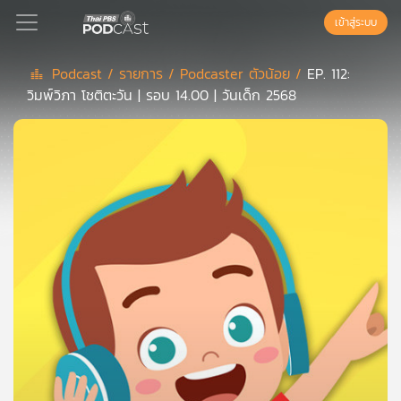
เข้าสู่ระบบ
Podcast /
รายการ /
Podcaster ตัวน้อย /
EP. 112:
วิมพ์วิภา โชติตะวัน | รอบ 14.00 | วันเด็ก 2568
Podcast
เพล
ย์
ลิ
สต์
แนะนำ
เพล
ย์
ลิ
สต์
ของ