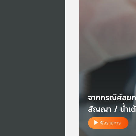
จากกรณีศัลยกรร
สัญญา / น้ำเต้
ฟังรายการ