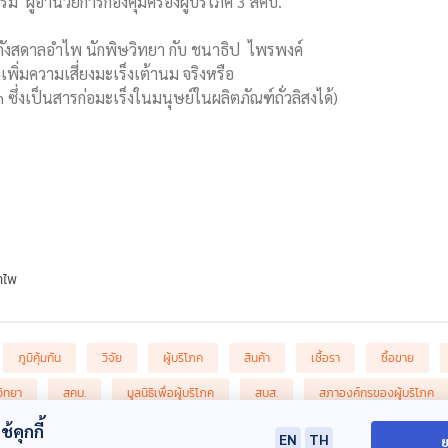
กธรรม ผู้อำนวยการกองคุ้มครองผู้บริโภค 3 สคบ.
 กังสดาลอำไพ นักพิษวิทยา กับ ชนาธิป ไพรพงค์
งเพิ่มความเสี่ยงมะเร็งเต้านม จริงหรือ
 ซึ่งเป็นสารก่อมะเร็งในมนุษย์ในผลิตภัณฑ์ถั่วลิสงได้)
ำไพ
ภูมิคุ้มกัน
วิจัย
ผู้บริโภค
สินค้า
เชื้อรา
ซื้อขาย
วิทยา
สคบ.
มูลนิธิเพื่อผู้บริโภค
สบส.
สภาองค์กรของผู้บริโภค
้คุกกี้
EN
TH
ย