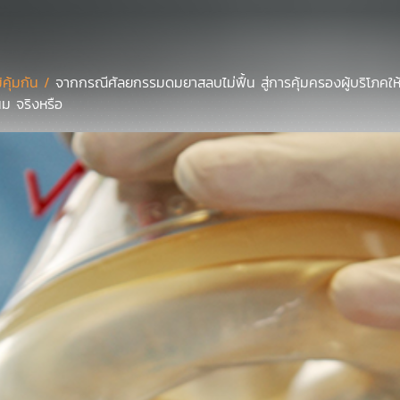
มิคุ้มกัน /
จากกรณีศัลยกรรมดมยาสลบไม่ฟื้น สู่การคุ้มครองผู้บริโภคให้
นม จริงหรือ