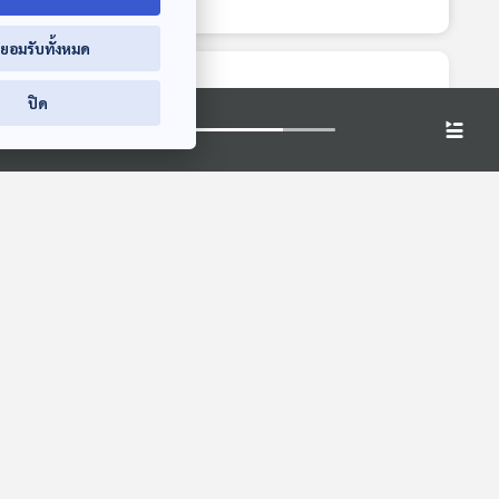
่ยอมรับทั้งหมด
ปิด
58:11
58:11
58:11
เสนอรัฐบาลใหม่จัด
คืบหน้า ตรวจคลัง
และ
แพ็กเกจเน็ต 100
น้ำมัน จ.อ่างทอง ผล
 / ใย
บาท สู้วิกฤตค่าครอง
สอบเป็นการกักตุน
ภูมิคุ้มกัน
ภูมิคุ้มกัน
งการ
ชีพ / นมสดไขมัน
น้ำมันหรือไม่ / น้ำมัน
ง
เต็มกับเวย์โปรตีน
ปลา
เลือกแบบไหนดี