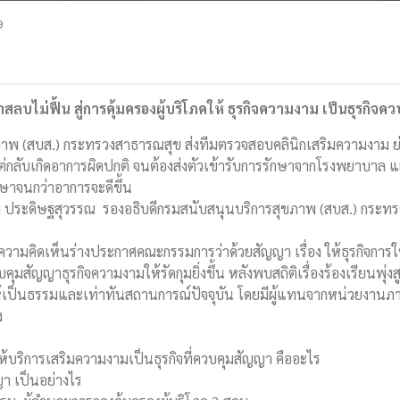
9
ลบไม่ฟื้น สู่การคุ้มครองผู้บริโภคให้ ธุรกิจความงาม เป็นธุรกิจค
พ (สบส.) กระทรวงสาธารณสุข ส่งทีมตรวจสอบคลินิกเสริมความงาม ย่านป
กลับเกิดอาการผิดปกติ จนต้องส่งตัวเข้ารับการรักษาจากโรงพยาบาล และไม
กษาจนกว่าอาการจะดีขึ้น
 ประดิษฐสุวรรณ รองอธิบดีกรมสนับสนุนบริการสุขภาพ (สบส.) กระ
ความคิดเห็นร่างประกาศคณะกรรมการว่าด้วยสัญญา เรื่อง ให้ธุรกิจการใ
มสัญญาธุรกิจความงามให้รัดกุมยิ่งขึ้น หลังพบสถิติเรื่องร้องเรียนพุ่
เป็นธรรมและเท่าทันสถานการณ์ปัจจุบัน โดยมีผู้แทนจากหน่วยงานภ
ง
รให้บริการเสริมความงามเป็นธุรกิจที่ควบคุมสัญญา คืออะไร
า เป็นอย่างไร