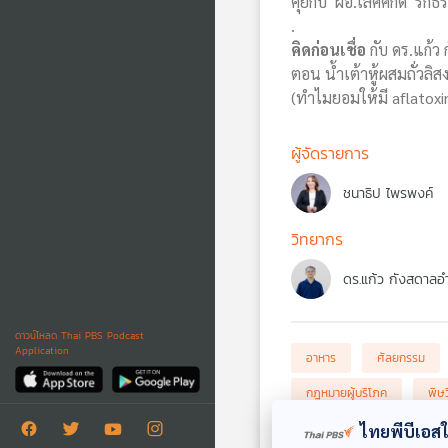
คุยกับ ผอ.เลิศศักดิ์ รั
.
คิดก่อนเชื่อ
กับ ดร.แก้ว
ตอน น้ำเต้าหู้ผสมถั่วลิส
(ทำไมยอมให้มี aflatoxin
ผู้จัดรายการ
ชนาธิป ไพรพงค์
วิทยากร
ดร.แก้ว กังสดาลอ
ดาวน์โหลด Thai PBS Podcast
Application
อาหาร
ศัลยกรรม
กฎหมายผู้บริโภค
พิษ
เสริมคาง
ถั่วลิสง
ไทยพีบีเอสใช