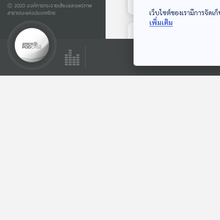
Ⓒ 2020 องค์การกระจายเสียงและแพร่ภาพ
เว็บไซต์ของเรามีการจัดเก็
สาธารณะแห่งประเทศไทย
เพิ่มเติม
ตอนถัดไป
58:11
วันสิทธิผู้บริโภคสากล
15 มี.ค / เหยื่อสาย
สื่อสารเกี่ยวคอเสีย
ภูมิคุ้มกัน
ชีวิต จี้หน่วยงาน
เกี่ยวข้องเยียวยา ดัน
ประกันภาคบังคับ /
นมผงเลี้ยงทารกปน
ตอนที่เกี่ยวข้อง
เปื้อนสารพิษซีรูไลด์