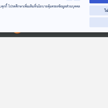
บคุกกี้ โปรดศึกษาเพิ่มเติมที่นโยบายคุ้มครองข้อมูลส่วนบุคคล
ไม
00:00:00
00:00:00
58:11
58:11
ตรวจผักผลไม้นำเข้าที่
เตือนภัย ร้านค้า
น้ำมันหายไปไหน
ด่านพรมแดน พบสาร
ออนไลน์จัดโปรโมชั่น
น้ำมันขาดแคลน
เคมีตกค้างเกิน
ลดราคาแต่ไม่ส่ง
แพง ใครกักตุน
ภูมิคุ้มกัน
ภูมิคุ้มกัน
ภูมิคุ้มกัน
มาตรฐาน ผลักดัน
สินค้า / จี้รัฐบาลดูแล
อาหารเสริมสร้า
กลับต้นทาง "Border
สินค้าหวั่นขึ้นราคาเร็ว
ทำงานของสมอ
Rejection" สกัดผัก
กระทบประชาชน /
ผลไม้พิษไม่ให้ขายใน
กาแฟช่วยชะลอความ
ไทย / ชุดตรวจการ
แก่ในผู้ที่มีปัญหา