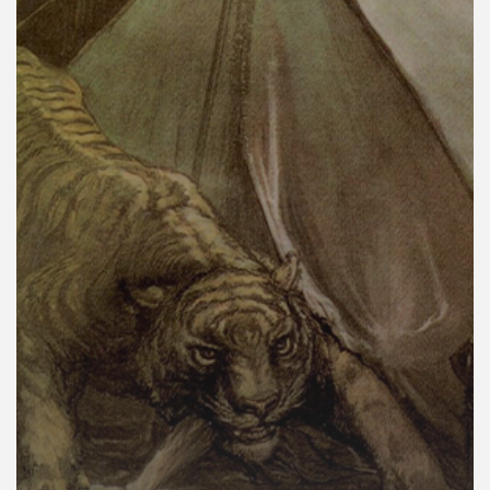
คุณ
เพลง
บทความ
ข่าว
และ
กิจกรรม
เกี่ยว
กับ
เรา