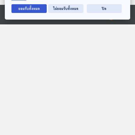
ตอนที่เกี่ยวข้อง
ยอมรับทั้งหมด
ไม่ยอมรับทั้งหมด
ปิด
Ⓒ 2020 องค์การกระจายเสียงและแพร่ภาพสาธารณะแห่งประเทศไทย
35:43
35:43
EP. 145: ณรัชต์หทัย
EP. 288: The Vegetarian
อาทิตย์เที่ยง | รอบ 11.00 |
นิยายที่นำเสนอผลพวงจาก
วันเด็ก 2569
ความรุนแรง
Podcaster ตัวน้อย
หลบมุมอ่าน