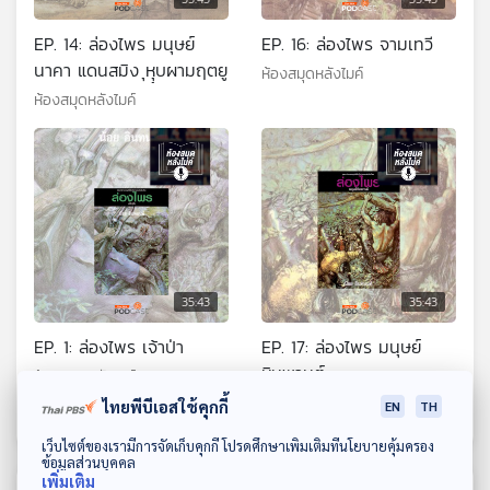
EP. 14: ล่องไพร มนุษย์
EP. 16: ล่องไพร จามเทวี
นาคา แดนสมิง ุหุุบผามฤตยู
ห้องสมุดหลังไมค์
ห้องสมุดหลังไมค์
35:43
35:43
EP. 1: ล่องไพร เจ้าป่า
EP. 17: ล่องไพร มนุษย์
หิมพานต์
ห้องสมุดหลังไมค์
ห้องสมุดหลังไมค์
ไทยพีบีเอสใช้คุกกี้
EN
TH
ดาวน์โหลด Thai PBS Podcast Application
เว็บไซต์ของเรามีการจัดเก็บคุกกี้ โปรดศึกษาเพิ่มเติมที่นโยบายคุ้มครอง
ข้อมูลส่วนบุคคล
เพิ่มเติม