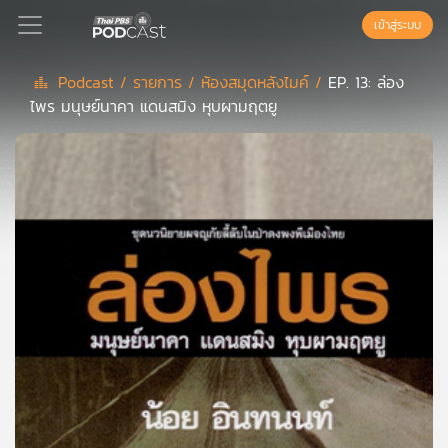
เข้าสู่ระบบ
Podcast /
รายการ /
ห้องสมุดหลังไมค์ /
EP. 13: ล่อง
ไพร มนุษย์นาคา แดนสมิง หุบผามฤตยู
Podcast
เพล
ย์
ลิ
สต์
แนะนำ
เพล
ย์
ลิ
สต์
ของ