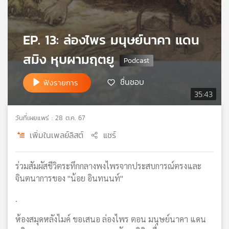
เครือ
ข่าย
วิทยุ
EP. 13: ล่องไพร มนุษย์นาคา แดน
ไทย
สมิง หุบผามฤตยู
พี
บี
เอส
ชื่นชอบ
ฟังรายการ
35:43
แผนที่
วันที่เผยแพร่ : 28 ต.ค. 67
วิทยุ
เพิ่มในเพลย์ลิสต์
แชร์
เครือ
ข่าย
ร่วมสัมผัสชีวิตระทึกกลางพงไพรจากประสบการณ์ตรงและ
จินตนาการของ "น้อย อินทนนท์"
.
ห้องสมุดหลังไมค์ ขอเสนอ ล่องไพร ตอน มนุษย์นาคา แดน