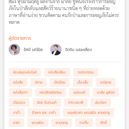
สมิง หุบผามฤตยู ผลงานจาก มาลัย ชูพินิจเรื่องราวการผจญ
ภัยในป่าลึกลับและสัตว์ร้ายนานาชนิด ๆ ที่ถ่ายทอดด้วย
ภาษาที่อ่านง่าย ชวนติดตาม คนรักป่าและการผจญภัยไม่ควร
พลาด
ผู้จัดรายการ
รัศมี มณีนิล
จิตริน เมฆเหลือง
ห้องสมุดหลังไมค์
หนังสือเสียง
วรรณกรรม
หนังสือ
นิทาน
นักเขียน
เรื่องสั้น
นวนิยาย
หนังสือเก่า
หนังสือสมัยก่อน
แม่อนงค์
มาลัย ชูพินิจ
เรียมเอง
น้อย อินทนนท์
ป่าดงพงพี
ล่องไพร
งาดำ
อ้ายเก และ งาดำ
มนุษย์นาคา แดนสมิง ผามฤตยู
นาคา
แดนสมิง
ผามฤตยู
ตาเกิ้น
ศักดิ์