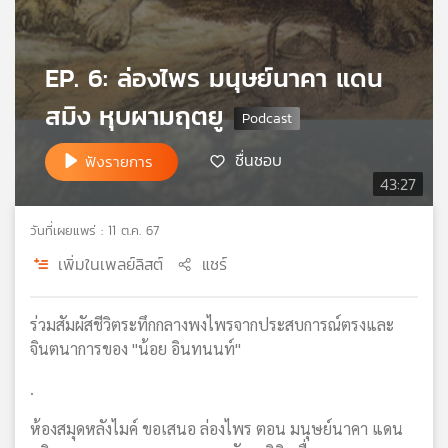
เครือ
ข่าย
วิทยุ
EP. 6: ล่องไพร มนุษย์นาคา แดน
ไทย
สมิง หุบผามฤตยู
พี
บี
เอส
ชื่นชอบ
ฟังรายการ
43:27
แผนที่
วันที่เผยแพร่ : 11 ต.ค. 67
วิทยุ
เพิ่มในเพลย์ลิสต์
แชร์
เครือ
ข่าย
ร่วมสัมผัสชีวิตระทึกกลางพงไพรจากประสบการณ์ตรงและ
จินตนาการของ "น้อย อินทนนท์"
.
ห้องสมุดหลังไมค์ ขอเสนอ ล่องไพร ตอน มนุษย์นาคา แดน