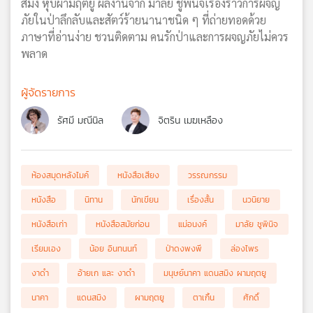
สมิง หุบผามฤตยู ผลงานจาก มาลัย ชูพินิจเรื่องราวการผจญ
ภัยในป่าลึกลับและสัตว์ร้ายนานาชนิด ๆ ที่ถ่ายทอดด้วย
ภาษาที่อ่านง่าย ชวนติดตาม คนรักป่าและการผจญภัยไม่ควร
พลาด
ผู้จัดรายการ
รัศมี มณีนิล
จิตริน เมฆเหลือง
ห้องสมุดหลังไมค์
หนังสือเสียง
วรรณกรรม
หนังสือ
นิทาน
นักเขียน
เรื่องสั้น
นวนิยาย
หนังสือเก่า
หนังสือสมัยก่อน
แม่อนงค์
มาลัย ชูพินิจ
เรียมเอง
น้อย อินทนนท์
ป่าดงพงพี
ล่องไพร
งาดำ
อ้ายเก และ งาดำ
มนุษย์นาคา แดนสมิง ผามฤตยู
นาคา
แดนสมิง
ผามฤตยู
ตาเกิ้น
ศักดิ์