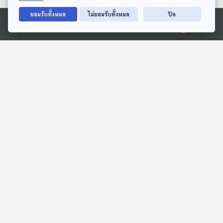
ตอนที่เกี่ยวข้อง
ยอมรับทั้งหมด
ไม่ยอมรับทั้งหมด
ปิด
Ⓒ 2020 องค์การกระจายเสียงและแพร่ภาพสาธารณะแห่งประเทศไทย
43:27
43:27
ระลึกถึงปู่ทวดกูปรี
EP. 140: นิทาน สามสีอยาก
ชิมแล้ว
สื่อเสียงนิทาน : นิทานเด็กเล็ก
หูยาวเล่าเรื่อง