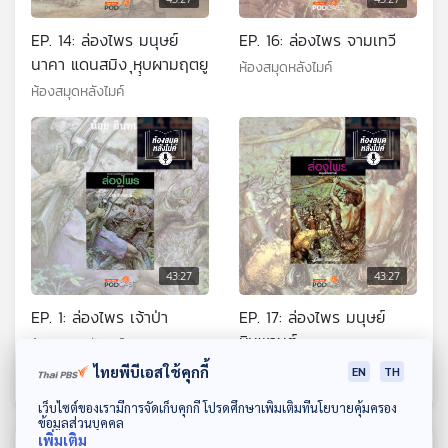
EP. 14: ล่องไพร มนุษย์
EP. 16: ล่องไพร จามเทวี
นาคา แดนสมิง ุหุุบผามฤตยู
ห้องสมุดหลังไมค์
ห้องสมุดหลังไมค์
43:27
43:27
EP. 1: ล่องไพร เจ้าป่า
EP. 17: ล่องไพร มนุษย์
หิมพานต์
ห้องสมุดหลังไมค์
ห้องสมุดหลังไมค์
ไทยพีบีเอสใช้คุกกี้
EN
TH
ดาวน์โหลด Thai PBS Podcast Application
เว็บไซต์ของเรามีการจัดเก็บคุกกี้ โปรดศึกษาเพิ่มเติมที่นโยบายคุ้มครอง
ข้อมูลส่วนบุคคล
เพิ่มเติม