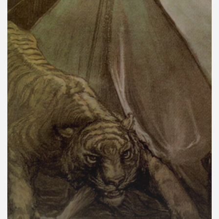
คุณ
เพลง
บทความ
ข่าว
และ
กิจกรรม
เกี่ยว
กับ
เรา