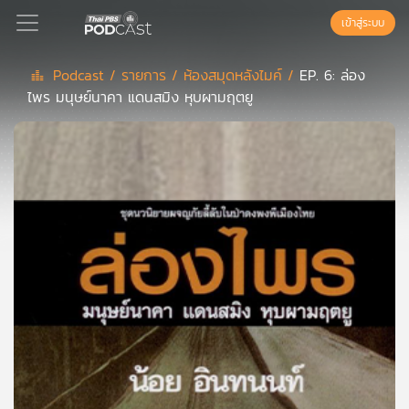
เข้าสู่ระบบ
Podcast /
รายการ /
ห้องสมุดหลังไมค์ /
EP. 6: ล่อง
ไพร มนุษย์นาคา แดนสมิง หุบผามฤตยู
Podcast
เพล
ย์
ลิ
สต์
แนะนำ
เพล
ย์
ลิ
สต์
ของ