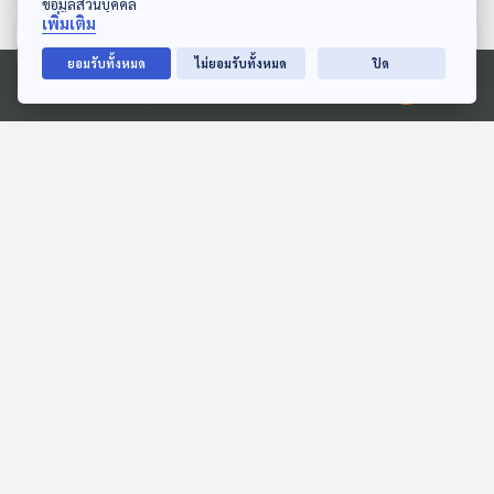
ข้อมูลส่วนบุคคล
เพิ่มเติม
ตอนที่เกี่ยวข้อง
ยอมรับทั้งหมด
ไม่ยอมรับทั้งหมด
ปิด
Ⓒ 2020 องค์การกระจายเสียงและแพร่ภาพสาธารณะแห่งประเทศไทย
43:04
43:04
EP. 202: กำเนิด พล นิกร
EP. 1989: ทำไมน้ำแข็งถึง
กิมหงวน
ลอยน้ำ
เล่ารอบโลก
พระอาทิตย์ยิ้มแฉ่ง