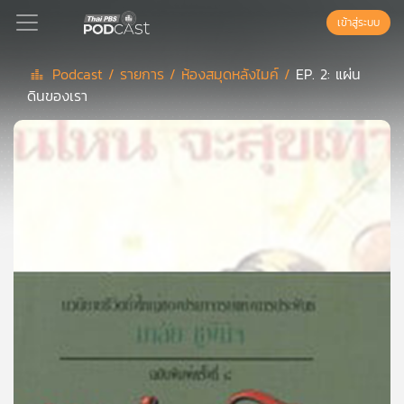
เข้าสู่ระบบ
Podcast /
รายการ /
ห้องสมุดหลังไมค์ /
EP. 2: แผ่น
ดินของเรา
Podcast
เพล
ย์
ลิ
สต์
แนะนำ
เพล
ย์
ลิ
สต์
ของ