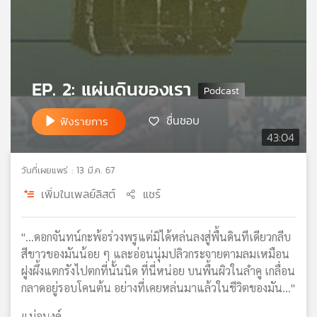
เครือ
ข่าย
วิทยุ
ไทย
พี
EP. 2: แผ่นดินของเรา
บี
เอส
ชื่นชอบ
ฟังรายการ
43:04
แผนที่
วันที่เผยแพร่ : 13 มี.ค. 67
วิทยุ
เครือ
เพิ่มในเพลย์ลิสต์
แชร์
ข่าย
"...ดอกจันทน์กะพ้อร่วงพรูแต่มิได้หล่นลงสู่พื้นดินทีเดียวกลีบ
สีขาวของมันน้อย ๆ และอ่อนนุ่มปลิวกระจายตามลมเหมือน
ฝูงผึ้งแตกรังไปตกที่นั้นนิด ที่นี่หน่อย บนพื้นผิวในลำคู เกลื่อน
กลาดอยู่รอบโคนต้น อย่างที่เคยหล่นมาแล้วในชีวิตของมัน..."
แม่อนงค์