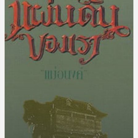
คุณ
เพลง
บทความ
ข่าว
และ
กิจกรรม
เกี่ยว
กับ
เรา