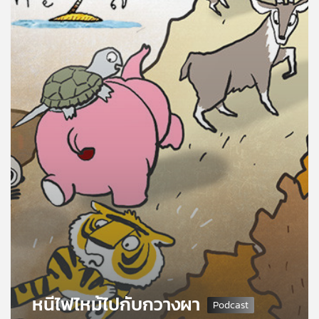
คุณ
เพลง
บทความ
ข่าว
และ
กิจกรรม
เกี่ยว
กับ
เรา
หนีไฟไหม้ไปกับกวางผา