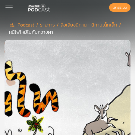
เข้าสู่ระบบ
Podcast /
รายการ /
สื่อเสียงนิทาน : นิทานเด็กเล็ก /
หนีไฟไหม้ไปกับกวางผา
Podcast
เพล
ย์
ลิ
สต์
แนะนำ
เพล
ย์
ลิ
สต์
ของ