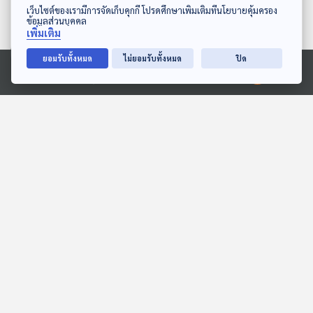
ดาวน์โหลด Thai PBS Podcast Application
เว็บไซต์ของเรามีการจัดเก็บคุกกี้ โปรดศึกษาเพิ่มเติมที่นโยบายคุ้มครอง
ข้อมูลส่วนบุคคล
เพิ่มเติม
ยอมรับทั้งหมด
ไม่ยอมรับทั้งหมด
ปิด
06:45
06:45
Ⓒ 2020 องค์การกระจายเสียงและแพร่ภาพสาธารณะแห่งประเทศไทย
EP. 1986: แครอท
EP. 219: ลีเมอร์ กำลังจะ
แปรงสีฟันจิ๋ว
หายไปจริงหรือ?
พระอาทิตย์ยิ้มแฉ่ง
นานาสัตว์สารพัดเสียง
06:45
06:45
EP. 174: ริญญากานต์ สุทธ
ดาวแห่งความดี
คุณ | รอบ 13.00 | วันเด็ก
สื่อเสียงนิทาน : นิทานเด็กเล็ก