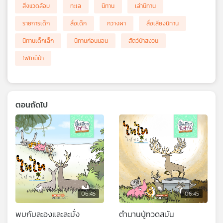
สิ่งแวดล้อม
ทะเล
นิทาน
เล่านิทาน
รายการเด็ก
สื่อเด็ก
กวางผา
สื่อเสียงนิทาน
นิทานเด็กเล็ก
นิทานก่อนนอน
สัตว์ป่าสงวน
ไฟไหม้ป่า
ตอนถัดไป
06:45
06:45
พบกับละองและละมั่ง
ตำนานปู่ทวดสมัน