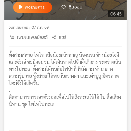
ชื่นชอบ
เครือ
ฟังรายการ
ข่าย
06:45
วิทยุ
ไทย
วันที่เผยแพร่ : 07 ก.ค. 69
พี
เพิ่มในเพลย์ลิสต์
แชร์
บี
เอส
ทั้งสามสหาย ไทไท เสือน้อยกล้าหาญ น้องนวล ช้างน้อยใจดี
และจ๊ะเอ๋ ชะนีจอมซน ได้เดินทางไปอีกฝั่งลำธาร ระหว่างเส้น
แผนที่
ทางไปทะเล ทั้งสามได้พบกับไฟป่าที่กำลังลาม ท่ามกลาง
วิทยุ
ความวุ่นวาย ทั้งสามก็ได้พบกับกวางผา และเต่าปูลู มิตรภาพ
เครือ
ใหม่จึงได้เกิดขึ้น
ข่าย
.
ติดตามการการเอาตัวรอดเพื่อไปให้ถึงทะเลให้ได้ ใน สื่อเสียง
นิทาน ชุด ไทไทไปทะเล