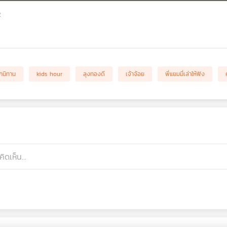
2
กนิทาน
kids hour
ลุงทองดี
เจ้าจ้อย
พี่แยมมี่เล่าให้ฟัง