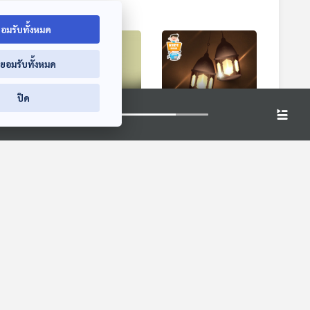
อมรับทั้งหมด
่ยอมรับทั้งหมด
ปิด
5:54
55:54
55:54
งความ
EP. 3: แม่ครัวไก่อบ
EP. 4: คุณค่าของ
ตะเกียงเก่า
Kids Hour - ชั่วโมง
นิทาน
มง
Kids Hour - ชั่วโมง
นิทาน