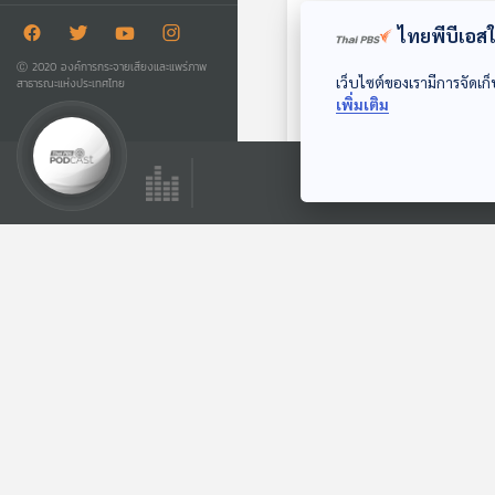
ตอนถัดไป
ไทยพีบีเอสใช
Ⓒ 2020 องค์การกระจายเสียงและแพร่ภาพ
เว็บไซต์ของเรามีการจัดเก็
สาธารณะแห่งประเทศไทย
เพิ่มเติม
55:54
ตะลุยโลกนิทาน ตอน
ที่ 383 ธัมบลิงเด็ก
ดื้อ
Kids Hour - ชั่วโมง
นิทาน