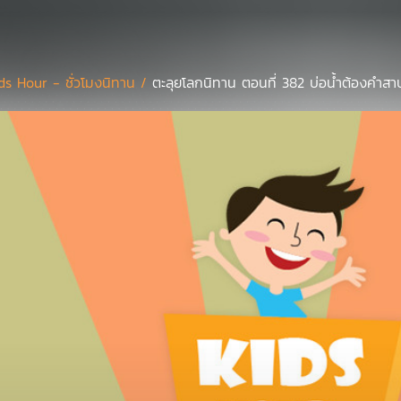
ds Hour - ชั่วโมงนิทาน /
ตะลุยโลกนิทาน ตอนที่ 382 บ่อน้ำต้องคำสา