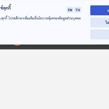
้คุกกี้
EN
TH
ย
บคุกกี้ โปรดศึกษาเพิ่มเติมที่นโยบายคุ้มครองข้อมูลส่วนบุคคล
ไม
55:54
55:54
5
00:00:00
00:00:00
ตะลุยโลกนิทาน ตอน
EP. 1: ไก่ถอนขน
EP. 2: เทพแห่
ที่ 384 เมื่อนกอยาก
ฝัน
Kids Hour - ชั่วโมง
เปลี่ยนงาน
นิทาน
Kids Hour - ชั่วโมง
Kids Hour - ชั่วโ
นิทาน
นิทาน