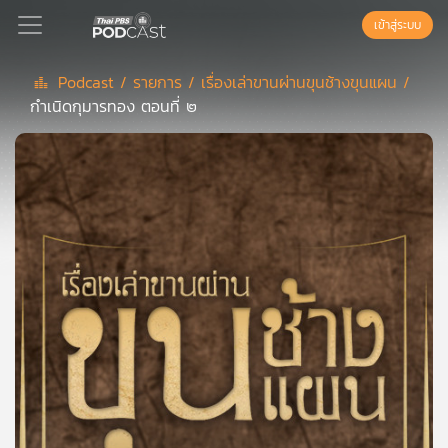
เข้าสู่ระบบ
Podcast /
รายการ /
เรื่องเล่าขานผ่านขุนช้างขุนแผน /
กำเนิดกุมารทอง ตอนที่ ๒
Podcast
เพล
ย์
ลิ
สต์
แนะนำ
เพล
ย์
ลิ
สต์
ของ