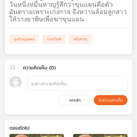
วันหนึ่งหมื่นหาญรู้สึกว่าขุนแผนคือตัว
เครือ
อันตรายเพราะเก่งกาจ จึงหว่านล้อมลูกสาว
ข่าย
ให้วางยาพิษเพื่อฆ่าขุนแผน
วิทยุ
ไทย
พี
ขุนช้างขุนแผน
นางบัวคลี่
หมื่นหาญ
บี
เอส
ความคิดเห็น (
0
)
แผนที่
วิทยุ
เครือ
ข่าย
ยกเลิก
ส่งความคิดเห็น
ตอนถัดไป