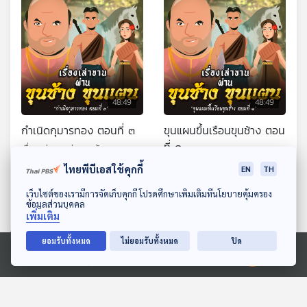
48:49
48:49
กำเนิดกุมารทอง ตอนที่ ๓
ขุนแผนขึ้นเรือนขุนช้าง ตอน
ที่ ๑
เรื่องเล่าขานผ่านขุนช้างขุนแผน
เรื่องเล่าขานผ่านขุนช้างขุนแผน
ไทยพีบีเอสใช้คุกกี้
EN
TH
ดาวน์โหลด Thai PBS Podcast Application
เว็บไซต์ของเรามีการจัดเก็บคุกกี้ โปรดศึกษาเพิ่มเติมที่นโยบายคุ้มครอง
ข้อมูลส่วนบุคคล
เพิ่มเติม
ยอมรับทั้งหมด
ไม่ยอมรับทั้งหมด
ปิด
Ⓒ 2020 องค์การกระจายเสียงและแพร่ภาพสาธารณะแห่งประเทศไทย
48:49
48:49