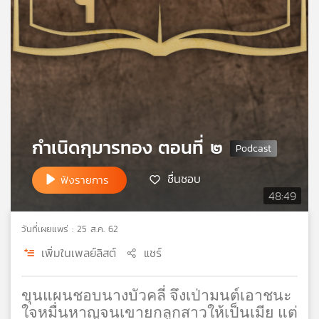
คุณ
เพลง
บทความ
กำเนิดกุมารทอง ตอนที่ ๒
ข่าว
ชื่นชอบ
ฟังรายการ
และ
48:49
กิจกรรม
วันที่เผยแพร่ : 25 ส.ค. 62
เกี่ยว
เพิ่มในเพลย์ลิสต์
แชร์
กับ
เรา
ขุนแผนชอบนางบัวคลี่ จึงเป่ามนต์เอาชนะ
ใจหมื่นหาญจนเขายกลูกสาวให้เป็นเมีย แต่