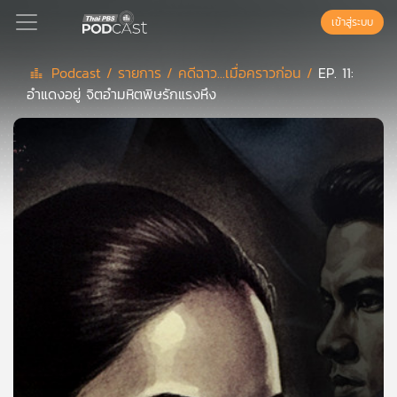
เข้าสู่ระบบ
Podcast /
รายการ /
คดีฉาว...เมื่อคราวก่อน /
EP. 11:
อำแดงอยู่ จิตอำมหิตพิษรักแรงหึง
Podcast
เพล
ย์
ลิ
สต์
แนะนำ
เพล
ย์
ลิ
สต์
ของ