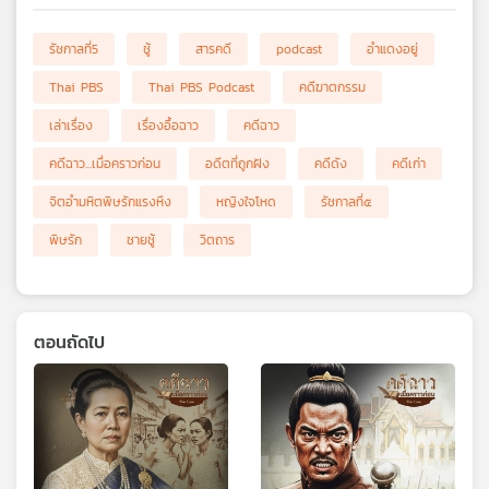
รัชกาลที่5
ชู้
สารคดี
podcast
อำแดงอยู่
Thai PBS
Thai PBS Podcast
คดีฆาตกรรม
เล่าเรื่อง
เรื่องอื้อฉาว
คดีฉาว
คดีฉาว...เมื่อคราวก่อน
อดีตที่ถูกฝัง
คดีดัง
คดีเก่า
จิตอำมหิตพิษรักแรงหึง
หญิงใจโหด
รัชกาลที่๕
พิษรัก
ชายชู้
วิตถาร
ตอนถัดไป