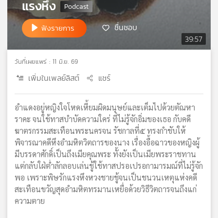
แรงหึง
เครือ
ข่าย
ชื่นชอบ
ฟังรายการ
วิทยุ
39:57
ไทย
พี
วันที่เผยแพร่ : 11 มิ.ย. 69
บี
เอส
เพิ่มในเพลย์ลิสต์
แชร์
อำแดงอยู่หญิงใจโหดเหี้ยมผิดมนุษย์และเต็มไปด้วยตัณหา
แผนที่
ราคะ จนใช้ทาสบำบัดความใคร่ ที่ไม่รู้จักอิ่มของเธอ กับคดี
วิทยุ
ฆาตรกรรมสะเทือนพระนครจน รัชกาลที่๕ ทรงกำชับให้
เครือ
พิจารณาคดีหึงอำมหิตวิตถารของนาง เรื่องอื้อฉาวของหญิงผู้
ข่าย
มีบรรดาศักดิ์เป็นถึงเมียคุณพระ ทั้งยังเป็นเมียพระราชทาน
แต่กลับใฝ่ต่ำลักลอบเล่นชู้ใช้ทาสปรอเปรอกามารมณ์ที่ไม่รู้จัก
พอ เพราะพิษรักแรงหึงหวงชายชู้จนเป็นชนวนเหตุแห่งคดี
สะเทือนขวัญสุดอำมหิตทรมานเหยื่อด้วยวิธีวิตถารจนถึงแก่
ความตาย