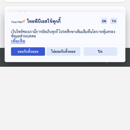
ตอนที่เกี่ยวข้อง
ไทยพีบีเอสใช้คุกกี้
EN
TH
ดาวน์โหลด Thai PBS Podcast Application
เว็บไซต์ของเรามีการจัดเก็บคุกกี้ โปรดศึกษาเพิ่มเติมที่นโยบายคุ้มครอง
ข้อมูลส่วนบุคคล
เพิ่มเติม
ยอมรับทั้งหมด
ไม่ยอมรับทั้งหมด
ปิด
Ⓒ 2020 องค์การกระจายเสียงและแพร่ภาพสาธารณะแห่งประเทศไทย
39:57
39:57
EP. 115: สมมุติว่า! | "ปลื้ม"
EP. 73: โฉมหน้า
ได้ออกแบบการปกครอง
"ครม.อนุทิน 2" กางโจทย์
อิหร่าน !!
ร้อน "ฝ่ามหาวิกฤต"
สมมุติว่า
ตอบโจทย์