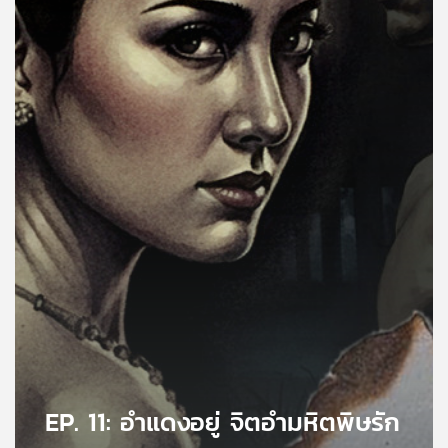
คุณ
เพลง
บทความ
ข่าว
และ
กิจกรรม
เกี่ยว
กับ
เรา
EP. 11: อำแดงอยู่ จิตอำมหิตพิษรัก