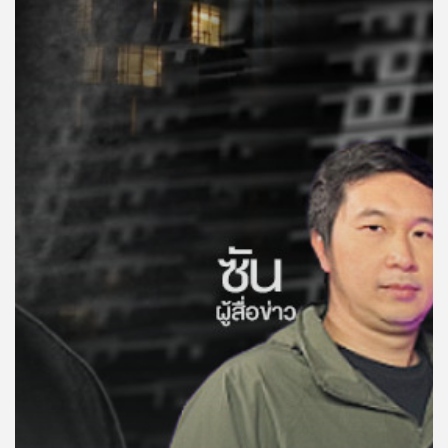
คุณ
เพลง
บทความ
ข่าว
และ
กิจกรรม
เกี่ยว
กับ
เรา