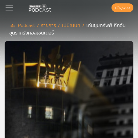
เข้าสู่ระบบ
Podcast /
รายการ /
ไม่มีในบท /
โค่นขุมทรัพย์ ก๊กอัน
ขุดรากรังคอลเซนเตอร์
Podcast
เพล
ย์
ลิ
สต์
แนะนำ
เพล
ย์
ลิ
สต์
ของ