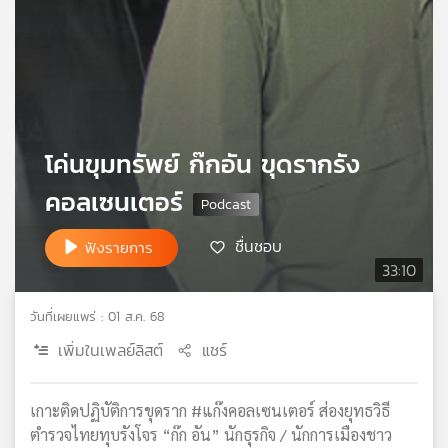
เครือ
ข่าย
วิทยุ
ไทย
พี
บี
เอส
โค่นขุมทรัพย์ ก๊กอัน ขุดรากรัง
คอลเซนเตอร์
แผนที่
ชื่นชอบ
ฟังรายการ
วิทยุ
33:10
เครือ
ข่าย
วันที่เผยแพร่ : 01 ส.ค. 68
เพิ่มในเพลย์ลิสต์
แชร์
เกาะติดปฏิบัติการขุดราก #แก๊งคอลเซนเตอร์ ส่องยุทธวิธี
ตำรวจไทยทุบรังโจร “ก๊ก อัน” นักธุรกิจ / นักการเมืองชาว