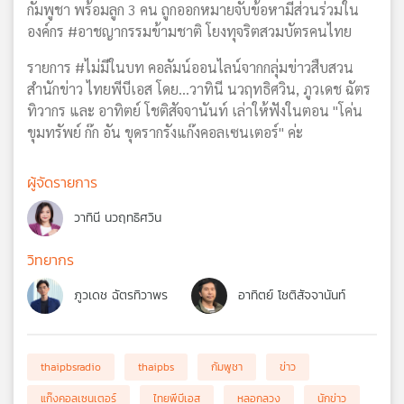
กัมพูชา พร้อมลูก 3 คน ถูกออกหมายจับข้อหามีส่วนร่วมใน
องค์กร #อาชญากรรมข้ามชาติ โยงทุจริตสวมบัตรคนไทย
รายการ #ไม่มีในบท คอลัมน์ออนไลน์จากกลุ่มข่าวสืบสวน
สำนักข่าว ไทยพีบีเอส โดย...วาทินี นวฤทธิศวิน, ภูวเดช ฉัตร
ทิวากร และ อาทิตย์ โชติสัจจานันท์ เล่าให้ฟังในตอน "โค่น
ขุมทรัพย์ ก๊ก อัน ขุดรากรังแก๊งคอลเซนเตอร์" ค่ะ
ผู้จัดรายการ
วาทินี นวฤทธิศวิน
วิทยากร
ภูวเดช ฉัตรทิวาพร
อาทิตย์ โชติสัจจานันท์
thaipbsradio
thaipbs
กัมพูชา
ข่าว
แก๊งคอลเซนเตอร์
ไทยพีบีเอส
หลอกลวง
นักข่าว