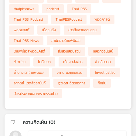
thaipbsnews
podcast
Thai PBS
Thai PBS Podcast
ThaiPBSPodcast
พอดคาสต์
พอดแคสต์
เบื้องหลัง
ข่าวสืบสวนสอบสวน
Thai PBS News
สำนักข่าวไทยพีบีเอส
ไทยพีบีเอสพอดแคสต์
สืบสวนสอบสวน
หลอกออนไลน์
ข่าวด่วน
ไม่มีในบท
เบื้องหลังข่าว
ข่าวสืบสวน
สำนักข่าว ไทยพีบีเอส
วาทินี นวฤทธิศวิน
investigative
อาทิตย์ โชติสัจจานันท์
ภูวเดช ฉัตรทิวากร
ก๊กอัน
บัตรประชาชนอาชญากรรมข้าม
ความคิดเห็น (
0
)