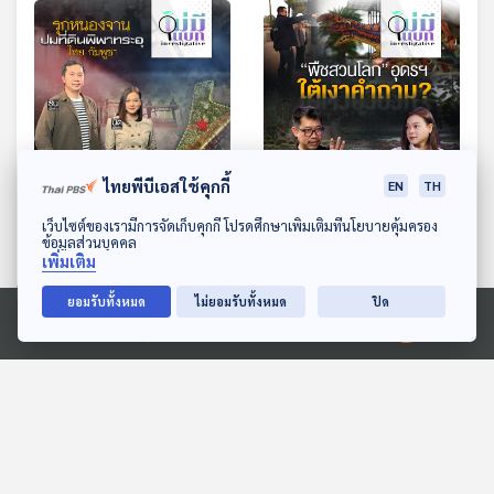
33:10
33:10
ไทยพีบีเอสใช้คุกกี้
EN
TH
รุกหนองจาน ปมที่ดินพิพาท
พืชสวนโลก อุดรฯ ใต้เงา
ดาวน์โหลด Thai PBS Podcast Application
เว็บไซต์ของเรามีการจัดเก็บคุกกี้ โปรดศึกษาเพิ่มเติมที่นโยบายคุ้มครอง
ข้อมูลส่วนบุคคล
ระอุ ไทย-กัมพูชา
คำถาม ?
เพิ่มเติม
ไม่มีในบท
ไม่มีในบท
ยอมรับทั้งหมด
ไม่ยอมรับทั้งหมด
ปิด
Ⓒ 2020 องค์การกระจายเสียงและแพร่ภาพสาธารณะแห่งประเทศไทย
ตอนที่เกี่ยวข้อง