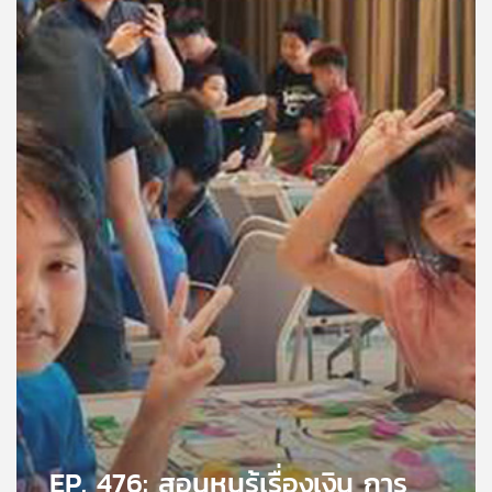
คุณ
เพลง
บทความ
ข่าว
และ
กิจกรรม
เกี่ยว
กับ
เรา
EP. 476: สอนหนูรู้เรื่องเงิน การ