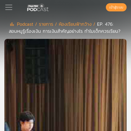
เข้าสู่ระบบ
Podcast /
รายการ /
ห้องเรียนฟ้ากว้าง /
EP. 476:
สอนหนูรู้เรื่องเงิน การเงินสำคัญอย่างไร ทำไมเด็กควรเรียน?
Podcast
เพล
ย์
ลิ
สต์
แนะนำ
เพล
ย์
ลิ
สต์
ของ