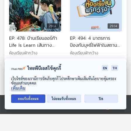
29:14
29:14
EP. 478: บ้านเรียนออร์ก้า
EP. 494: 4 มาตรการ
Life Is Learn เส้นทาง
ป้องกันบุหรี่ไฟฟ้าในสถาน
ศิลปะ กับวิธีการสอบเทียบ
ศึกษา
ห้องเรียนฟ้ากว้าง
ห้องเรียนฟ้ากว้าง
ของเด็กโฮมสคูล
ไทยพีบีเอสใช้คุกกี้
EN
TH
ตอนที่เกี่ยวข้อง
ดาวน์โหลด Thai PBS Podcast Application
เว็บไซต์ของเรามีการจัดเก็บคุกกี้ โปรดศึกษาเพิ่มเติมที่นโยบายคุ้มครอง
ข้อมูลส่วนบุคคล
เพิ่มเติม
ยอมรับทั้งหมด
ไม่ยอมรับทั้งหมด
ปิด
Ⓒ 2020 องค์การกระจายเสียงและแพร่ภาพสาธารณะแห่งประเทศไทย
29:14
29:14