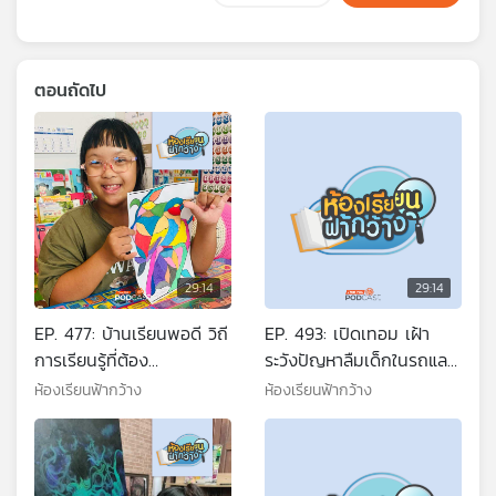
ตอนถัดไป
29:14
29:14
EP. 477: บ้านเรียนพอดี วิถี
EP. 493: เปิดเทอม เฝ้า
การเรียนรู้ที่ต้อง
ระวังปัญหาลืมเด็กในรถและ
ดูแล(เด็ก)พิเศษ
โควิด-19 ระบาด
ห้องเรียนฟ้ากว้าง
ห้องเรียนฟ้ากว้าง