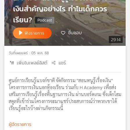
เงินสำคัญอย่างไร ทำไมเด็กควร
เครือ
ข่าย
เรียน?
วิทยุ
ไทย
พี
ชื่นชอบ
ฟังรายการ
บี
29:14
เอส
วันที่เผยแพร่ : 05 พ.ค. 68
เพิ่มในเพลย์ลิสต์
แชร์
แผนที่
วิทยุ
เครือ
ศูนย์การเรียนรู้แบงก์ชาติ จัดกิจกรรม "สอนหนูรู้เรื่องเงิน"
ข่าย
โครงการการเงินนอกห้องเรียน ร่วมกับ H Academy เพื่อส่ง
เสริมการเรียนรู้เรื่องพื้นฐานการเงิน ผ่านบอร์ดเกม ซึ่งเด็กโฮม
สคูลที่เข้าร่วมโครงการจะมาแชร์ประสบการณ์ว่าพวกเขาได้
เรียนรู้อะไรบ้างผ่านกิจกรรมนี้
ผู้จัดรายการ