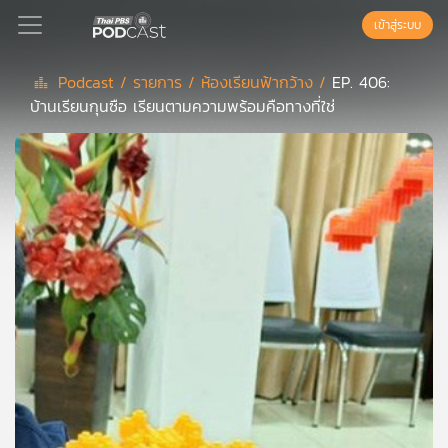
เข้าสู่ระบบ
Podcast /
รายการ /
ห้องเรียนฟ้ากว้าง /
EP. 406:
บ้านเรียนกุนซือ เรียนตามความพร้อมคือทางที่ใช่
Podcast
เพล
ย์
ลิ
สต์
แนะนำ
เพล
ย์
ลิ
สต์
ของ