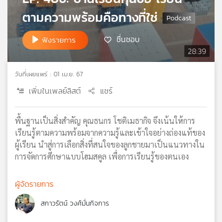
เครือ
ตามความพร้อมคือทางที่ใช่
ข่าย
วิทยุ
ชื่นชอบ
ฟังรายการ
ไทย
28:39
พี
บี
วันที่เผยแพร่ : 01 เม.ย. 67
เอส
เพิ่มในเพลย์ลิสต์
แชร์
แผนที่
พื้นฐานเป็นสิ่งสำคัญ คุณธนกร โชติเมธากิจ จึงเน้นให้การ
วิทยุ
เรียนรู้ตามความพร้อมจากความรู้และเข้าใจอย่างถ่องแท้ของ
เครือ
ผู้เรียน นำสู่การเลือกสิ่งที่สนใจของลูกชายมาเป็นแนวทางใน
ข่าย
การจัดการศึกษาแบบโฮมสคูล เพื่อการเรียนรู้ของตนเอง
ผู้จัดรายการ
สกาวรัตน์ วงศ์มั่นกิจการ