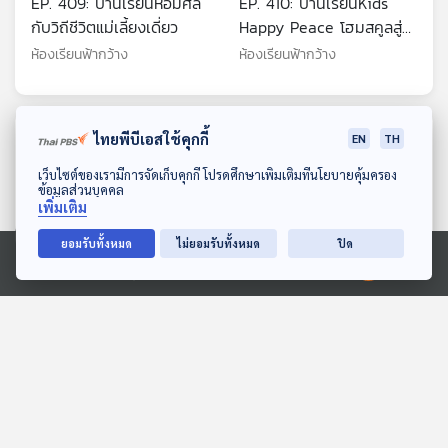
EP. 409: บ้านเรียนหอมศีล
EP. 410: บ้านเรียนKids
กับวิถีชีวิตแม่เลี้ยงเดี่ยว
Happy Peace โฮมสคูลสู่
ค้นพบแนวทางตนเอง
ห้องเรียนฟ้ากว้าง
ห้องเรียนฟ้ากว้าง
ตอนที่เกี่ยวข้อง
ไทยพีบีเอสใช้คุกกี้
EN
TH
ดาวน์โหลด Thai PBS Podcast Application
เว็บไซต์ของเรามีการจัดเก็บคุกกี้ โปรดศึกษาเพิ่มเติมที่นโยบายคุ้มครอง
ข้อมูลส่วนบุคคล
เพิ่มเติม
ยอมรับทั้งหมด
ไม่ยอมรับทั้งหมด
ปิด
Ⓒ 2020 องค์การกระจายเสียงและแพร่ภาพสาธารณะแห่งประเทศไทย
28:39
28:39
EP. 60: ไขปริศนา ทำไม
EP. 62: บาร์โค้ด "ทำพิษ"
ตัวเลขผู้ใช้สิทธิเลือก สส.เขต
ความเสี่ยง "กกต." เลือกตั้ง
กับ บัญชีรายชื่อ ไม่ตรงกัน
ส่อโมฆะ ?
ตอบโจทย์
ตอบโจทย์
?