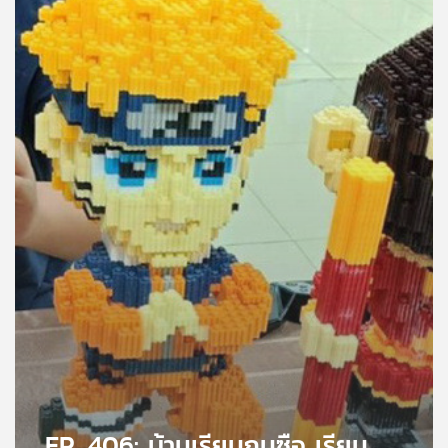
คุณ
เพลง
บทความ
ข่าว
และ
กิจกรรม
เกี่ยว
กับ
เรา
EP. 406: บ้านเรียนกุนซือ เรียน