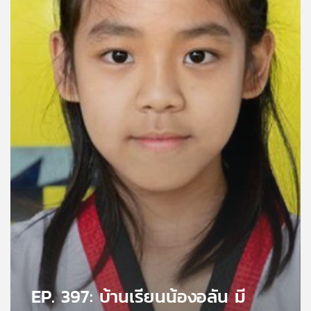
คุณ
เพลง
บทความ
ข่าว
และ
กิจกรรม
เกี่ยว
กับ
เรา
EP. 397: บ้านเรียนน้องอลัน มี