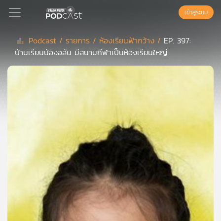
เข้าสู่ระบบ
Podcast /
รายการ /
ห้องเรียนฟ้ากว้าง /
EP. 397:
บ้านเรียนน้องอลัน มีสนามกีฬาเป็นห้องเรียนใหญ่
Podcast
เพล
ย์
ลิ
สต์
แนะนำ
เพล
ย์
ลิ
สต์
ของ