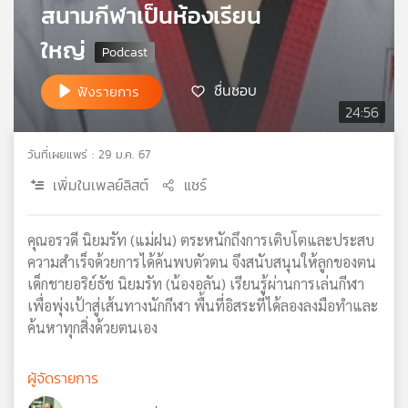
สนามกีฬาเป็นห้องเรียน
เครือ
ข่าย
ใหญ่
วิทยุ
ไทย
ชื่นชอบ
ฟังรายการ
พี
24:56
บี
เอส
วันที่เผยแพร่ : 29 ม.ค. 67
เพิ่มในเพลย์ลิสต์
แชร์
แผนที่
วิทยุ
คุณอรวดี นิยมรัท (แม่ฝน) ตระหนักถึงการเติบโตและประสบ
เครือ
ความสำเร็จด้วยการได้ค้นพบตัวตน จึงสนับสนุนให้ลูกของตน
ข่าย
เด็กชายอริย์ธัช นิยมรัท (น้องอลัน) เรียนรู้ผ่านการเล่นกีฬา
เพื่อพุ่งเป้าสู่เส้นทางนักกีฬา พื้นที่อิสระที่ได้ลองลงมือทำและ
ค้นหาทุกสิ่งด้วยตนเอง
ผู้จัดรายการ