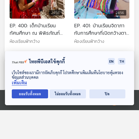
24:56
24:56
EP. 400: เด็กบ้านเรียน
EP. 401: บ้านเรียนจิดาภา
ทัศนศึกษา ณ พิพิธภัณฑ์
กับการศึกษาที่เปิดกว้างตาม
ผ้าฯ เรียนรู้เรื่องผ้าและ
สังคมโลก
ห้องเรียนฟ้ากว้าง
ห้องเรียนฟ้ากว้าง
วัฒนธรรมไทย
ไทยพีบีเอสใช้คุกกี้
EN
TH
ตอนที่เกี่ยวข้อง
ดาวน์โหลด Thai PBS Podcast Application
เว็บไซต์ของเรามีการจัดเก็บคุกกี้ โปรดศึกษาเพิ่มเติมที่นโยบายคุ้มครอง
ข้อมูลส่วนบุคคล
เพิ่มเติม
ยอมรับทั้งหมด
ไม่ยอมรับทั้งหมด
ปิด
Ⓒ 2020 องค์การกระจายเสียงและแพร่ภาพสาธารณะแห่งประเทศไทย
24:56
24:56
EP. 116: ตะวันออกออก
EP. 105: จับตา "ไทยช่วย