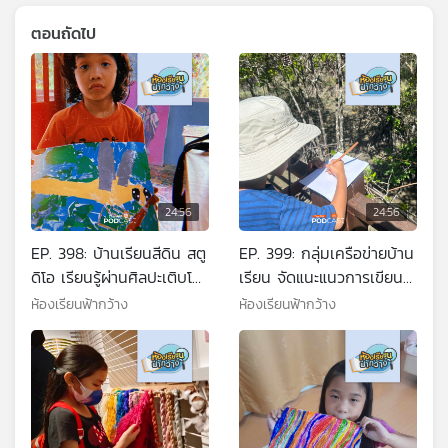
ตอนถัดไป
24:56
24:56
EP. 398: บ้านเรียนสีดิน สตู
EP. 399: กลุ่มเครือข่ายบ้าน
ดิโอ เรียนรู้ผ่านศิลปะเติบโต
เรียน จัดแนะแนวการเขียน
อย่างเป็นธรรมชาติ
แผนการศึกษาฟรีให้ผู้สนใจ
ห้องเรียนฟ้ากว้าง
ห้องเรียนฟ้ากว้าง