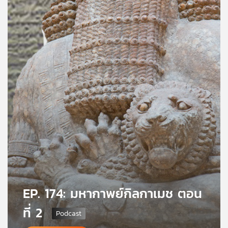
คุณ
เพลง
บทความ
ข่าว
และ
กิจกรรม
เกี่ยว
EP. 174: มหากาพย์กิลกาเมช ตอน
กับ
เรา
ที่ 2