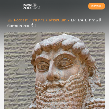
เข้าสู่ระบบ
Podcast /
รายการ /
เล่ารอบโลก /
EP. 174: มหากาพย์
กิลกาเมช ตอนที่ 2
Podcast
เพล
ย์
ลิ
สต์
แนะนำ
เพล
ย์
ลิ
สต์
ของ