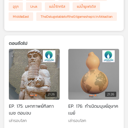
อูรุก
Uruk
แม่น้ำไทกริส
แม่น้ำยูเฟรติส
MiddleEast
TheDelugetabletoftheGilgameshepicinAkkadian
ตอนถัดไป
21:26
21:26
EP. 175: มหากาพย์กิลกา
EP. 176: กำเนิดมนุษย์อุษาค
เมช ตอนจบ
เนย์
เล่ารอบโลก
เล่ารอบโลก