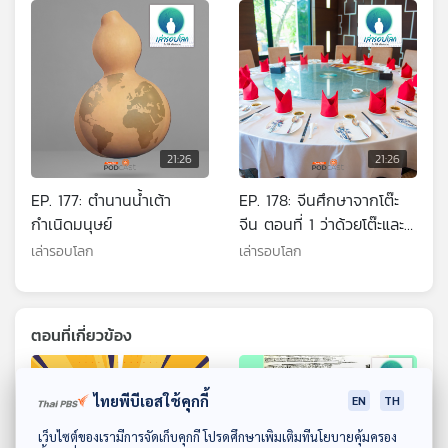
21:26
21:26
EP. 177: ตำนานน้ำเต้า
EP. 178: จีนศึกษาจากโต๊ะ
กำเนิดมนุษย์
จีน ตอนที่ 1 ว่าด้วยโต๊ะและ
ตะเกียบ
เล่ารอบโลก
เล่ารอบโลก
ตอนที่เกี่ยวข้อง
ไทยพีบีเอสใช้คุกกี้
EN
TH
ดาวน์โหลด Thai PBS Podcast Application
เว็บไซต์ของเรามีการจัดเก็บคุกกี้ โปรดศึกษาเพิ่มเติมที่นโยบายคุ้มครอง