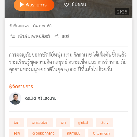
ชื่นชอบ
ฟังรายการ
เครือ
21:26
ข่าย
วิทยุ
วันที่เผยแพร่ : 04 ก.พ. 68
ไทย
พี
เพิ่มในเพลย์ลิสต์
แชร์
บี
เอส
การผจญภัยของกษัตริย์หนุ่มนาม กิลกาเมช ได้เริ่มต้นขึ้นแล้ว
ร่วมเรียนรู้ชุดความคิด กลยุทธ์ ความเชื่อ และ การท้าทาย ภัย
คุกคามของมนุษยชาติในยุค 5,000 ปีที่แล้วไปด้วยกัน
แผนที่
วิทยุ
เครือ
ผู้จัดรายการ
ข่าย
ดร.ปิติ ศรีแสงนาม
โลก
เล่ารอบโลก
เล่า
global
story
อิรัก
ตะวันออกกลาง
กิลกาเมช
Gilgamesh