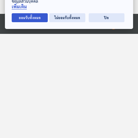
ข้อมูลส่วนบุคคล
เพิ่มเติม
ยอมรับทั้งหมด
ไม่ยอมรับทั้งหมด
ปิด
21:26
21:26
Ⓒ 2020 องค์การกระจายเสียงและแพร่ภาพสาธารณะแห่งประเทศไทย
EP. 120: สมมุติว่า! | น้ำมัน
EP. 211: เลียดก๊ก ตอน เข้าสู่
หมดประเทศ !!
ยุควสันตสารท
สมมุติว่า
เล่ารอบโลก
21:26
21:26
สงครามในตะวันอออกกลาง
EP. 268: เบื้องหลังน้ำมันขึ้น
ยืดเยื้อเข้าสู่วันที่ 6
6 บาท | วิกฤตน้ำมันกับผล
ประโยชน์ทับซ้อน | อนุทินใน
หน้าต่างโลก
คุยให้คิด