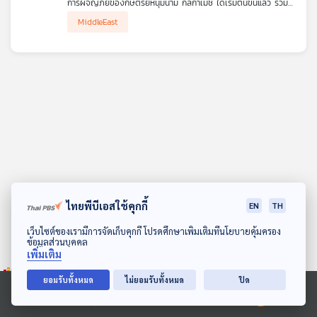
การผจญภัยของกษัตริย์หนุ่มนาม กิลกาเมช ได้เริ่มต้นขึ้นแล้ว ร่วม
คุณ
เรียนรู้ชุดความคิด กลยุทธ์ ความเชื่อ และ การท้าทาย ภัยคุกคามของ
MiddleEast
มนุษยชาติในยุค 5,000 ปีที่แล้วไปด้วยกัน
เพลง
บทความ
ข่าว
และ
กิจกรรม
ไทยพีบีเอสใช้คุกกี้
EN
TH
ดาวน์โหลด Thai PBS Podcast Application
เว็บไซต์ของเรามีการจัดเก็บคุกกี้ โปรดศึกษาเพิ่มเติมที่นโยบายคุ้มครอง
ข้อมูลส่วนบุคคล
เกี่ยว
เพิ่มเติม
กับ
เรา
ยอมรับทั้งหมด
ไม่ยอมรับทั้งหมด
ปิด
Ⓒ 2020 องค์การกระจายเสียงและแพร่ภาพสาธารณะแห่งประเทศไทย