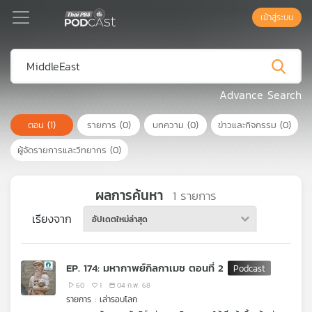
เข้าสู่ระบบ
Podcast
Advance Search
ตอน
(1)
รายการ
(0)
บทความ
(0)
ข่าวและกิจกรรม
(0)
เพล
ย์
ผู้จัดรายการและวิทยากร
(0)
ลิ
สต์
แนะนำ
ผลการค้นหา
1
รายการ
เรียงจาก
อัปเดตใหม่ล่าสุด
เพล
ย์
EP. 174: มหากาพย์กิลกาเมช ตอนที่ 2
ลิ
สต์
60
1
04 ก.พ. 68
รายการ : เล่ารอบโลก
ของ