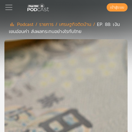
เข้าสู่ระบบ
Podcast /
รายการ /
เศรษฐกิจติดบ้าน /
EP. 88: เงิน
เยนอ่อนค่า ส่งผลกระทบอย่างไรกับไทย
Podcast
เพล
ย์
ลิ
สต์
แนะนำ
เพล
ย์
ลิ
สต์
ของ