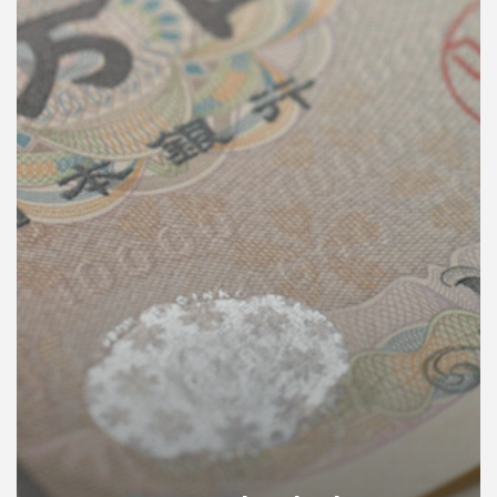
คุณ
เพลง
บทความ
ข่าว
และ
กิจกรรม
เกี่ยว
กับ
เรา