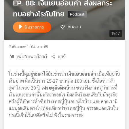
EP. 88: เงินเยนอ่อนค่า ส่งผลกระ
เครือ
ทบอย่างไรกับไทย
ข่าย
วิทยุ
ไทย
ชื่นชอบ
ฟังรายการ
พี
15:17
บี
เอส
วันที่เผยแพร่ : 04 ส.ค. 65
เพิ่มในเพลย์ลิสต์
แชร์
แผนที่
วิทยุ
ในช่วงนี้คุณผู้ชมคงได้ยินข่าวว่า
เงินเยนอ่อนค่า
เมื่อเทียบกับ
เครือ
เงินบาท คิดเป็นราว 25-27 บาทต่อ 100 เยน ซึ่งถือว่า "ต่ำ
ข่าย
สุด" ในรอบ 20 ปี
เศรษฐกิจติดบ้าน
ชวนฟังสาเหตุว่าการที่
เงินเยนอ่อนค่านั้นเกิดจากอะไร มีผลดีหรือผลเสียกับนักธุรกิจ
หรือผู้ที่ทำการค้ากับประเทศญี่ปุ่นอย่างไรบ้าง และหากเรามี
แผนจะเดินทางไปท่องเที่ยวประเทศญี่ปุ่น ควรจะแลกเงินใน
ช่วงนี้เก็บไว้เลยดีหรือไม่ ฟังในรายการค่ะ