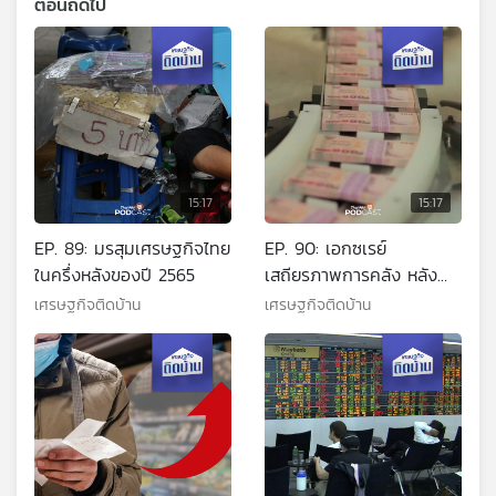
ตอนถัดไป
15:17
15:17
EP. 89: มรสุมเศรษฐกิจไทย
EP. 90: เอกซเรย์
ในครึ่งหลังของปี 2565
เสถียรภาพการคลัง หลัง
ไทยขยายเพดานหนี้
เศรษฐกิจติดบ้าน
เศรษฐกิจติดบ้าน
สาธารณะ