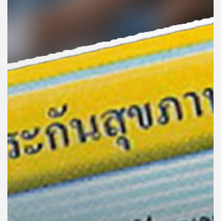
คุณ
เพลง
บทความ
ข่าว
และ
กิจกรรม
เกี่ยว
กับ
เรา