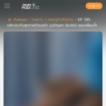
เข้าสู่ระบบ
Podcast /
รายการ /
เศรษฐกิจติดบ้าน /
EP. 585:
หลักประกันสุขภาพถ้วนหน้า ปมปัญหา ช่องโหว่ และเหลื่อมล้ำ
Podcast
เพล
ย์
ลิ
สต์
แนะนำ
เพล
ย์
ลิ
สต์
ของ