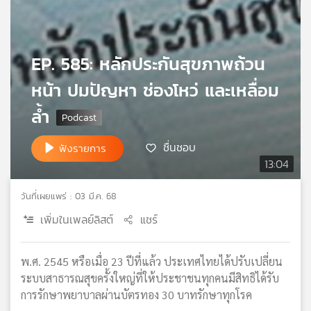
เครือ
ข่าย
วิทยุ
EP. 585: หลักประกันสุขภาพถ้วน
ไทย
พี
หน้า ปมปัญหา ช่องโหว่ และเหลื่อม
บี
เอส
ล้ำ
ชื่นชอบ
ฟังรายการ
แผนที่
13:04
วิทยุ
เครือ
วันที่เผยแพร่ : 03 มี.ค. 68
ข่าย
เพิ่มในเพลย์ลิสต์
แชร์
พ.ศ. 2545 หรือเมื่อ 23 ปีที่แล้ว ประเทศไทยได้ปรับเปลี่ยน
ระบบสาธารณสุขครั้งใหญ่ที่ให้ประชาชนทุกคนมีสิทธิได้รับ
การรักษาพยาบาลผ่านบัตรทอง 30 บาทรักษาทุกโรค