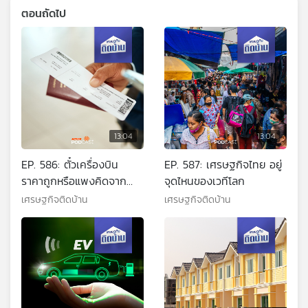
ตอนถัดไป
13:04
13:04
EP. 586: ตั๋วเครื่องบิน
EP. 587: เศรษฐกิจไทย อยู่
ราคาถูกหรือแพงคิดจาก
จุดไหนของเวทีโลก
อะไร
เศรษฐกิจติดบ้าน
เศรษฐกิจติดบ้าน