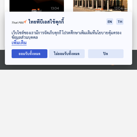
13:04
13:04
EP. 588: เบื้องหลังไฟแนนซ์
EP. 589: บ้านเพื่อโครไทย
ไทยพีบีเอสใช้คุกกี้
EN
TH
จีนรุกตลาดสินเชื่อรถยนต์
บ้านหลังแรกของคนรุ่นใหม่
ดาวน์โหลด Thai PBS Podcast Application
เว็บไซต์ของเรามีการจัดเก็บคุกกี้ โปรดศึกษาเพิ่มเติมที่นโยบายคุ้มครอง
EV ในไทย
จุดแข็งจุดอ่อนคืออะไร
เศรษฐกิจติดบ้าน
เศรษฐกิจติดบ้าน
ข้อมูลส่วนบุคคล
เพิ่มเติม
ยอมรับทั้งหมด
ไม่ยอมรับทั้งหมด
ปิด
ตอนที่เกี่ยวข้อง
Ⓒ 2020 องค์การกระจายเสียงและแพร่ภาพสาธารณะแห่งประเทศไทย
13:04
13:04
EP. 727: เรื่องที่ควรรู้ เมื่อ
EP. 121: คำว่า "ลอง" สำคัญ
คนรุ่นเก่าและองค์กรต้อง
อย่างไรกับชีวิตของเต๋อ