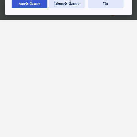
EP. 293: เสียงพุทธพังก์
EP. 294: เสียงเพลงแห่งเสรี
ยอมรับทั้งหมด
ไม่ยอมรับทั้งหมด
ปิด
The Rebel Riot
เพศอาเซียน ตอนที่1 Dorce
Ⓒ 2020 องค์การกระจายเสียงและแพร่ภาพสาธารณะแห่งประเทศไทย
Gamalama วาเรียตัวแม่
เพลงดนตรีวิถีอาเซียน
เพลงดนตรีวิถีอาเซียน
ของอินโดนีเซีย
ตอนที่เกี่ยวข้อง
59:00
59:00
EP. 86: เรื่องเล่าย้อนความ
EP. 83: ผู้ขับเคลื่อน
ทรงจำ ถึงพี่ใหญ่แห่งค่าย
วัฒนธรรมเสียงอีสาน ‘ครู
RS “อิทธิ พลางกูร”
สลา คุณวุฒิ’
นักผจญเพลง Podcast
นักผจญเพลง Podcast