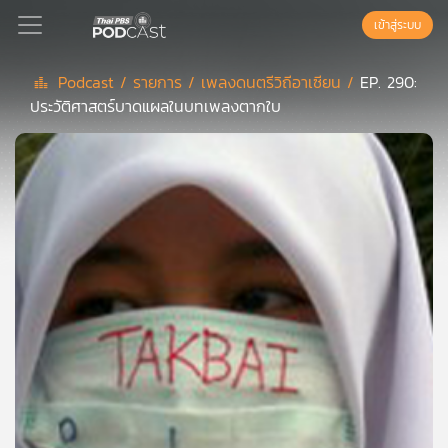
เข้าสู่ระบบ
Podcast /
รายการ /
เพลงดนตรีวิถีอาเซียน /
EP. 290:
ประวัติศาสตร์บาดแผลในบทเพลงตากใบ
Podcast
เพล
ย์
ลิ
สต์
แนะนำ
เพล
ย์
ลิ
สต์
ของ