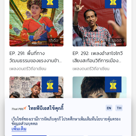
59:00
59:00
EP. 291: พื้นที่ทาง
EP. 292: เพลงอำลาโจโกวี
วัฒนธรรมของแรงงานข้าม
เสียงสะท้อนวิถีการเมือง
ชาติไทใหญ่ เพลงจายล้อม
อินโดนีเซีย
เพลงดนตรีวิถีอาเซียน
เพลงดนตรีวิถีอาเซียน
วุน
ไทยพีบีเอสใช้คุกกี้
EN
TH
ดาวน์โหลด Thai PBS Podcast Application
เว็บไซต์ของเรามีการจัดเก็บคุกกี้ โปรดศึกษาเพิ่มเติมที่นโยบายคุ้มครอง
ข้อมูลส่วนบุคคล
59:00
59:00
เพิ่มเติม