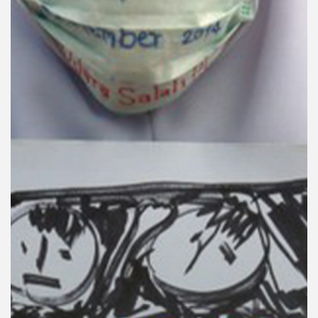
คุณ
เพลง
บทความ
ข่าว
และ
กิจกรรม
เกี่ยว
กับ
เรา