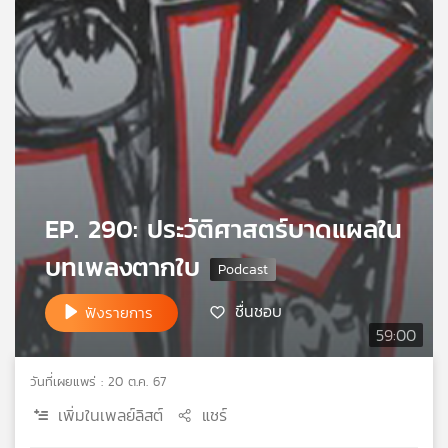
เครือ
ข่าย
วิทยุ
ไทย
พี
บี
เอส
EP. 290: ประวัติศาสตร์บาดแผลใน
แผนที่
วิทยุ
บทเพลงตากใบ
เครือ
ข่าย
ชื่นชอบ
ฟังรายการ
59:00
วันที่เผยแพร่ : 20 ต.ค. 67
เพิ่มในเพลย์ลิสต์
แชร์