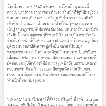
นับเนื่องจาก พ.ศ.2547 เกิดเหตุการณ์โหดร้ายรุนแรงที่
ตากใบ นราธิวาส จากการกระทำของเจ้าหน้าที่รัฐที่มีต่อผู้ร่วม
ชุมนุมทางการเมือง ผ่านการจับกุม ทำร้ายร่างกาย จนถึงขั้น
เสียชีวิตจำนวนมาก เป็นการกระทำที่ไร้มนุษยธรรม กลาย
เป็นโศกนาฏกรรมที่ไม่อาจจะลืมเลือน บทเพลงจำนวนหนึ่งที่
เกิดขึ้นด้วยอารมณ์ความรู้สึกของศิลปินมลายูถิ่น สามจังหวัด
ร่วมกันทำหน้าที่บันทึกความทรงจำและเรียกร้องความถูกต้อง
ยุติธรรมของกรณีสังหารหมู่ครั้งนั้น กลาย เป็นหมุด
หมายความทรงจำอันเจ็บปวดที่ถูกนำมาทบทวนปีแล้วปีเล่า
เมื่อจะต้องพิจาารณาถึงความยุติธรรมและการ แสดงความรับ
ผิดชอบของผู้เกี่ยวข้องที่มีอำนาจอยู่เหนือวัฒนธรรมแห่งการ
ลอยนวลพ้นผิด แม้ว่ารอยแผลนี้จะถูกเพิก เฉยเป็นเวลา
ยาวนาน แต่คุณค่าทางประวัติศาสตร์ของเพลงดนตรีก็ยังคง
ทำหน้าที่ของมันอยู่เสมอ
.
บทเพลงภาษายาวี/มาเลย์ที่คัดสรรมาในครั้งนี้อาทิ Tangisan
Takbai วงกัมบิงปัตานี Kambing Band, โศกนาฏกรรมตากใบ