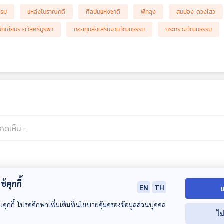
รรม
แหล่งโบราณคดี
ศิลปินแห่งชาติ
พัทลุง
สมปอง ดวงไสว
นักเขียนรางวัลศรีบูรพา
กองทุนส่งเสริมงานวัฒนธรรม
กระทรวงวัฒนธรรม
้คุกกี้
EN
TH
ย
บคุกกี้ โปรดศึกษาเพิ่มเติมที่นโยบายคุ้มครองข้อมูลส่วนบุคคล
ไม