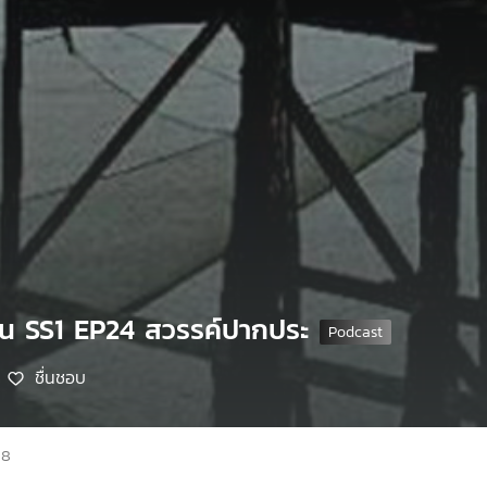
น SS1 EP24 สวรรค์ปากประ
ชื่นชอบ
68