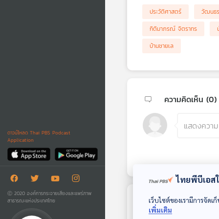
ประวัติศาสตร์
วัฒนธ
กิติมาภรณ์ จิตราทร
บ้านชายเล
ความคิดเห็น (
0
)
ดาวน์โหลด Thai PBS Podcast
Application
ไทยพีบีเอสใช
Ⓒ 2020 องค์การกระจายเสียงและแพร่ภาพ
เว็บไซต์ของเรามีการจัดเก็
สาธารณะแห่งประเทศไทย
ตอนถัดไป
เพิ่มเติม