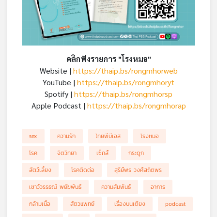
คลิกฟังรายการ "โรงหมอ"
Website |
https://thaip.bs/rongmhorweb
YouTube |
https://thaip.bs/rongmhoryt
Spotify |
https://thaip.bs/rongmhorsp
Apple Podcast |
https://thaip.bs/rongmhorap
sex
ความรัก
ไทยพีบีเอส
โรงหมอ
โรค
จิตวิทยา
เซ็กส์
กระดูก
สัตว์เลี้ยง
โรคติดต่อ
สุรีย์พร วงศ์สถิตพร
เชาว์วรรธณ์ พยัฆพันธ์
ความสัมพันธ์
อาการ
กล้ามเนื้อ
สัตวแพทย์
เรื่องบนเตียง
podcast