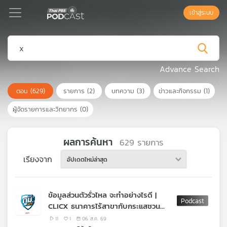
เข้าสู่ระบบ
Podcast
Advance Search
ตอน
(629)
รายการ
(2)
บทความ
(3)
ข่าวและกิจกรรม
(1)
เพล
ย์
ผู้จัดรายการและวิทยากร
(0)
ลิ
สต์
แนะนำ
ผลการค้นหา
629
รายการ
เรียงจาก
อัปเดตใหม่ล่าสุด
เพล
ย์
ข้อมูลส่วนตัวรั่วไหล จะทำอย่างไรดี |
ลิ
CLICX ธนาคารไร้สาขากับกระแสชวน
สต์
เบี้ยวหนี้ | น้ำมันทอดใช้ซ้ำ มีสาร PAH
ของ
11
1
06 ส.ค. 69