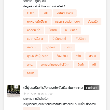
รายการ : ภูมิคุ้มกัน
คุณ
ข้อมูลส่วนตัวรั่วไหล จะทำอย่างไรดี ?
กระทรวงคมนาคม เปิดเผยผลการตรวจสอบกรณีข้อมูลส่วนบุคคล
CLICK
PAH
Virtual Bank
และข้อมูลเกี่ยวกับทะเบียนรถรั่วไหลรวมถึงข้อมูลของนายกรัฐมนตรี
เพลง
ล่าสุด ตรวจพบ IP ต้นทางมาจาก 3 หน่วยงานราชการ ซึ่งขณะนี้อยู่
กฎหมายผู้บริโภค
กรมการขนส่งทางบก
ข้อมูลรั่ว
ระหว่างตรวจสอบหาตัวผู้ใช้บัญชีในการล็อคอิน เรามาดูวิธีการจัดการ
และรับมือ หากข้อมูลของเรารั่วไหลออกสู่สาธารณะ
คิดก่อนเชื่อ
ซื้อขาย
ทะเบียนรถ
.
ฟังวิธีป้องกันความเสียหายจาก เรืออากาศเอก นพรัตน์ สุจินดา
บทความ
ธนาคารไร้สาขา
น้ำมันทอดซ้ำ
ผู้บริโภค
(หมาน้อย) ผู้อำนวยการฝ่ายทดสอบเจาะระบบและประเมินความพร้อม
สำนักบริหารโครงสร้างพื้นฐานสำคัญทางสารสนเทศ
พิษวิทยา
ภูมิคุ้มกัน
มะเร็ง
สํานักงานคณะกรรมการการรักษาความมั่นคงปลอดภัยไซเบอร์แห่ง
ชาติ (สกมช.)
มูลนิธิเพื่อผู้บริโภค
ร้องเรียน
วิจัย
สกมช.
ข่าว
.
และ
CLICX ธนาคารไร้สาขากับกระแสชวนเบี้ยวหนี้
สคบ.
สภาองค์กรของผู้บริโภค
สินค้า
หนี้
กิจกรรม
เกิดการวิพากษ์วิจารณ์อย่างกว้างขวางในโลกออนไลน์ กรณีธนาคาร
CLICX (คลิกซ์) หรือ ธนาคารไร้สาขารายแรกของไทย ที่ได้เริ่มเปิดให้
อาหาร
บริการเต็มรูปแบบ ได้ปล่อยเงินกู้ โดยผู้ที่ติดเครดิตก็สามารถกู้เงินได้
ทำให้มีกระแส เบี้ยวหนี้
เกี่ยว
.
ญี่ปุ่นเสริมกำลังกองทัพรับมือภัยคุกคาม
ฟังข้อคิดเตือนใจ ถ้ากู้ต้องใช้หนี้ การเบี้ยวหนี้จะถูกดำเนินคดีตาม
กับ
17
0
05 ส.ค. 69
กฎหมายอย่างไรบ้าง
เรา
รายการ : หน้าต่างโลก
ฟังจาก คุณภัทรกร ทีปบุญรัตน์ รองหัวหน้าฝ่ายคุ้มครองและพิทักษ์
สิทธิผู้บริโภค สภาผู้บริโภค
ญี่ปุ่นออกสมุดปกขาวประกาศเสริมสร้างและปรับเปลี่ยนขีดความ
.
สามารถด้านการป้องกันประเทศอย่างเร่งด่วน ท่ามกลางภัยคุกคาม