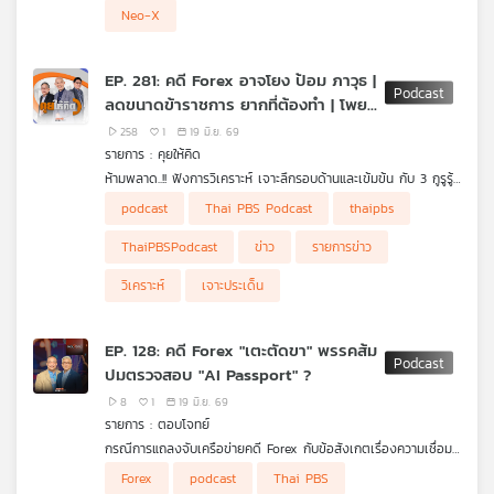
และ เบนซ์ พริกไทย เกี่ยวกับการกลับเดินทางในวงการดนตรีต่อกัน
Neo-X
อีกครั้ง หลังจากที่หลายสมาชิกหายหน้าหายตากัน พร้อมกับเรื่องราว
เหตุการณ์ที่ทำให้พวกเขากลับมาอีกครั้ง
EP. 281: คดี Forex อาจโยง ป้อม ภาวุธ |
ลดขนาดข้าราชการ ยากที่ต้องทำ | โพย
สว. กกต. แจงไม่ผิดกฎหมาย
258
1
19 มิ.ย. 69
รายการ : คุยให้คิด
ห้ามพลาด..!! ฟังการวิเคราะห์ เจาะลึกรอบด้านและเข้มข้น กับ 3 กูรูรู้
ข่าว สุทธิชัย หยุ่น, วีระ ธีรภัทร และ วิสุทธิ์ คมวัชรพงศ์ กับประเด็น
• โดรนยูเครนถล่มรัสเซีย ไม่สนใจการประชุมร่วม "รัสเซีย-อาเซียน"
podcast
Thai PBS Podcast
thaipbs
ข่าวร้อน
• ทรัมป์ลงนาม "MOU ยุติสงครามสหรัฐฯ-อิหร่าน"
• เรตติงประเทศไทยยังคงอันดับ สะท้อนความเชื่อมั่น "เสถียรภาพ
ThaiPBSPodcast
ข่าว
รายการข่าว
เศรษฐกิจ-วินัยการคลัง"
• ครม. ขอคืนงบเหลือจ่ายปี 69 กลับเข้าคลัง 10,300 ล้านบาท
วิเคราะห์
เจาะประเด็น
• "พ.ร.ก. กู้เงิน 400,000 ล้านบาท" ไม่ต้องใช้ได้ไหม ?
• "ลดขนาดข้าราชการ" ปัญหายากที่ต้องทำ
• นายกฯ ไม่สนกระแสเชิงลบ "TH-AI Passport" แม้จะโดนวิจารณ์
EP. 128: คดี Forex "เตะตัดขา" พรรคส้ม
และถูก กมธ. ตรวจสอบหนัก
ปมตรวจสอบ "AI Passport" ?
• DSI แถลงคดี Forex อาจโยง "ป้อม ภาวุธ" แต่ยังไม่ใช่ผู้ต้องหา ไร้
อิทธิพลการเมืองกดดันทำคดี
8
1
19 มิ.ย. 69
• กกต. แจง "เอาโพยเข้าสถานที่เลือก สว." ไม่ผิดกฎหมาย !
รายการ : ตอบโจทย์
กรณีการแถลงจับเครือข่ายคดี Forex กับข้อสังเกตเรื่องความเชื่อม
โยงกับการเมือง และประเมินความพยายามในการเขย่าพรรคประชาชน
ผู้ร่วมรายการ
Forex
podcast
Thai PBS
พล.ต.ต.สุพิศาล ภักดีนฤนาถ อดีตผู้บังคับการปราบปราม