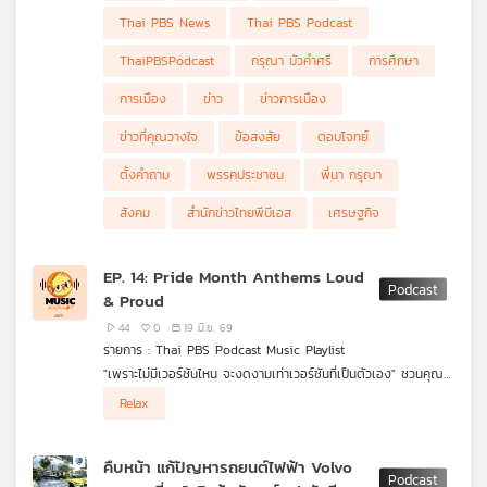
จตุพร พรหมพันธุ์ แกนนำคณะหลอมรวมประชาชน
Thai PBS News
Thai PBS Podcast
ThaiPBSPodcast
กรุณา บัวคำศรี
การศึกษา
การเมือง
ข่าว
ข่าวการเมือง
ข่าวที่คุณวางใจ
ข้อสงสัย
ตอบโจทย์
ตั้งคำถาม
พรรคประชาชน
พี่นา กรุณา
สังคม
สำนักข่าวไทยพีบีเอส
เศรษฐกิจ
EP. 14: Pride Month Anthems Loud
& Proud
44
0
19 มิ.ย. 69
รายการ : Thai PBS Podcast Music Playlist
"เพราะไม่มีเวอร์ชันไหน จะงดงามเท่าเวอร์ชันที่เป็นตัวเอง" ชวนคุณ
ออกสเต็ปและสะบัดธงสีรุ้งให้สุดเสียง ไปกับเพลย์ลิสต์ที่รวมทุกบีท
Relax
แห่งความมั่นใจและเพลงฮิตติดหูระดับตัวแม่ รวบรวมพลังความหลาก
หลายให้คุณได้เฉลิมฉลองความเป็นตัวเองแบบ Loud & Proud ฟัง
พร้อมกันได้ที่ Thai PBS Podcast Music Playlist
คืบหน้า แก้ปัญหารถยนต์ไฟฟ้า Volvo