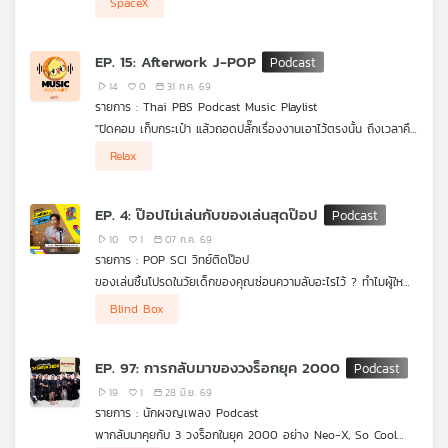
SpaceX
คิดก่อนเชื่อ กับ ดร.แก้ว กังสดาลอำไพ นักพิษวิทยา กับ ชนาธิป
รอบตัวที่เพิ่มขึ้น โดยเฉพาะจาก 3 ชาติเพื่อนบ้าน / จับตาชิ้นส่วน
เครือ
ไพรพงค์
รวด SpaceX น้ำหนัก 4 ตัน ขนาดเท่าตึก 5 ชั้น พุ่งชนพื้นผิวดวง
ข่าย
ตอน น้ำมันทอดใช้ซ้ำ มีสาร PAH (สารก่อมะเร็ง) เหมือนอาหารปิ้ง
จันทร์
EP. 15: Afterwork J-POP
วิทยุ
ย่างรมควันหรือไม่
ไทย
14
0
31 ก.ค. 69
รายการ : Thai PBS Podcast Music Playlist
พี
"ปิดคอม เก็บกระเป๋า แล้วถอดปลั๊กเรื่องงานเอาไว้ตรงนั้น ถึงเวลาคืน
บี
เวลาส่วนตัวให้ตัวเองกับเพลย์ลิสต์ 'เลิกงานแล้วฟังเพลงกัน' รวม
เอส
Relax
เพลง J-POP เมโลดี้ฟังสบาย จังหวะนุ่มฟู ที่จะช่วยเปลี่ยนโหมดจาก
ความวุ่นวาย มาสู่ช่วงเวลาแห่งการพักผ่อนอย่างแท้จริง" กับ Thai
PBS Podcast Music Playlist
EP. 4: ป๊อปไม่เล่นกับของเล่นสุดป๊อป
แผนที่
10
1
07 ก.ค. 69
วิทยุ
รายการ : POP SCI วิทย์ติดป๊อป
เครือ
ของเล่นชิ้นโปรดในวัยเด็กของคุณซ่อนความลับอะไรไว้ ? ทำไมผู้ใหญ่
ข่าย
อย่างเรายังชอบสะสมของเล่น และยอมสุ่มกล่องจุ่มกันแบบฉุดไม่อยู่
Blind Box
? มาร่วมหาคำตอบใน #POPSCIวิทย์ติดป๊อป ที่จะพาคุณไปดูการเดิน
ทางของของเล่นที่วิวัฒนาการตามยุคสมัย พร้อมส่องมุมมอง
วิทยาศาสตร์สมองที่บอกว่า ของเล่นไม่ใช่แค่เรื่องของเด็ก แต่เป็น
EP. 97: การกลับมาของวงร็อกยุค 2000
เครื่องมือบำบัดจิตใจและกระตุ้นความคิดสร้างสรรค์ชั้นยอดของมนุษย์
ทุกช่วงวัย!
19
1
28 มิ.ย. 69
รายการ : นักผจญเพลง Podcast
พากลับมาคุยกับ 3 วงร็อกในยุค 2000 อย่าง Neo-X, So Cool