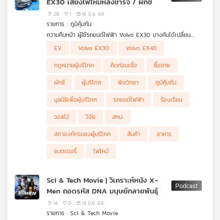
EX30 เสี่ยงไฟไหม้หลังชาร์จ / ผักชี
28
1
16 มิ.ย. 69
รายการ : ภูมิคุ้มกัน
ความคืบหน้า ผู้ใช้รถยนต์ไฟฟ้า Volvo EX30 บางคันได้เปลี่ยน
แบตเตอรี่แล้ว แต่ว่าจะขั้นตอนเป็นอย่างไร รอนานไหม และเปลี่ยน
EV
Volvo EX30
Volvo EX40
ทั้งแพ็คหรือไม่ ตอนนี้ชาร์จได้ 100% หรือยัง
เราจะสอบถามกับ คุณต๊อบ อธิวัฒน์ ผู้ใช้รถ
กฎหมายผู้บริโภค
คิดก่อนเชื่อ
ซื้อขาย
.
และในส่วนของสำนักงานคณะกรรมการคุ้มครองผู้บริโภค (สคบ.) ที่รับ
ผักชี
ผู้บริโภค
พิษวิทยา
ภูมิคุ้มกัน
เรื่องร้องเรียนและช่วยเหลือ ยังมีผู้ใช้รถมีปัญหาร้องเรียนอะไรเพิ่ม
เติมหรือไม่
มูลนิธิเพื่อผู้บริโภค
รถยนต์ไฟฟ้า
ร้องเรียน
ข่าวล่าสุดที่มีรถยนต์ไฟฟ้า Volvo XC40 เกิดไฟไหม้หลังเจ้าของรถ
นำไปชาร์จที่สถานีชาร์จ แล้วนำมาจอดหน้าบ้าน เมื่อวันที่ 14 มิ.ย.69
วอลโว่
วิจัย
สคบ.
อีกแล้ว สคบ. เชิญทางบริษัท Volvo Thailand มาชี้แจงในวันที่ 17
มิ.ย. นี้
สภาองค์กรของผู้บริโภค
สินค้า
อาหาร
และจากที่ รมต.ศุภมาส มอบนโยบาย ให้ สคบ. ประสาน สมอ. สภา
องค์กรผู้บริโภค ตรวจสอบแบตเตอรี่ยานยนต์ไฟฟ้า จะดำเนินการ
แบตเตอรี่
ไฟไหม้
อย่างไรบ้าง
สอบถามจาก คุณอนุพงษ์ เจริญเวช ผู้อำนวยการกองคุ้มครองผู้
บริโภค 2 (สคบ.)
Sci & Tech Movie | วิเคราะห์หนัง X-
.
Men ถอดรหัส DNA มนุษย์กลายพันธุ์
คิดก่อนเชื่อ กับ ดร.แก้ว กังสดาลอำไพ นักพิษวิทยา กับ ชนาธิป
ไพรพงค์
14
0
13 มิ.ย. 69
ตอน ผักชี
รายการ : Sci & Tech Movie