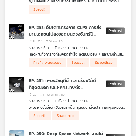
ญี่ปุ่นออกสมุดปกขาวประกาศเสริมสร้างและปรับเปลี่ยนขีดความ
คุณ
สามารถด้านการป้องกันประเทศอย่างเร่งด่วน ท่ามกลางภัยคุกคาม
SpaceX
รอบตัวที่เพิ่มขึ้น โดยเฉพาะจาก 3 ชาติเพื่อนบ้าน / จับตาชิ้นส่วน
รวด SpaceX น้ำหนัก 4 ตัน ขนาดเท่าตึก 5 ชั้น พุ่งชนพื้นผิวดวง
จันทร์
เพลง
EP. 252: อัปเดทโครงการ CLPS การส่ง
ยานเอกชนไปลงจอดบนดวงจันทร์ปี
2026
5
1
01 ส.ค. 69
บทความ
รายการ : Starstuff เรื่องเล่าจากดวงดาว
หลังผ่านทั้งภารกิจที่ลงจอดสำเร็จ ลงแบบเอียง ๆ และบางลำไปไม่
ถึงพื้นผิว ปี 2026 กำลังจะเป็นอีกปีสำคัญของ Commercial Lunar
Firefly Aerospace
Spaceth
Spaceth.co
Payload Services หรือ CLPS เมื่อ NASA วางแผนส่งภารกิจ
ข่าว
เอกชนอย่างน้อย 4 ชุดไปยังดวงจันทร์ ได้แก่ Blue Moon Mark 1
ของ Blue Origin, Griffin-1 ของ Astrobotic, IM-3 ของ
และ
EP. 251: เพชรวัสดุที่นำความร้อนได้ดี
Intuitive Machines และ Blue Ghost Mission 2 ของ Firefly
กิจกรรม
ที่สุดในโลก และผลกระทบต่อ
Aerospace โดยแต่ละภารกิจไม่ได้เพียงขนอุปกรณ์วิทยาศาสตร์ แต่
จะเริ่มทดสอบระบบขนส่ง การสำรวจ และโครงสร้างพื้นฐานที่จำเป็น
อุตสาหกรรมจากสงครามสู่ยุคเอไอ
29
1
25 ก.ค. 69
ต่อการกลับไปอาศัยบนดวงจันทร์ในระยะยาว
รายการ : Starstuff เรื่องเล่าจากดวงดาว
เกี่ยว
เพชรอาจขึ้นชื่อว่าเป็นวัสดุที่แข็งที่สุดชนิดหนึ่งในโลก แต่คุณสมบัติที่
กับ
สำคัญไม่แพ้กัน คือการเป็นหนึ่งในวัสดุที่นำความร้อนได้ดีที่สุด ตั้งแต่
Spaceth
Spaceth.co
การพัฒนาเพชรสังเคราะห์ในช่วงสงครามเย็น เพื่อใช้กับงาน
เรา
อุตสาหกรรมและเทคโนโลยีทางทหาร มาจนถึงยุคที่ชิป AI กำลัง
เผชิญกำแพงเรื่องความร้อน เพชรกำลังกลับมาเป็นวัสดุสำคัญอีก
EP. 250: Deep Space Network จานไม่
ครั้ง ทั้งในฐานะ Heat Spreader, Substrate และส่วนประกอบของ