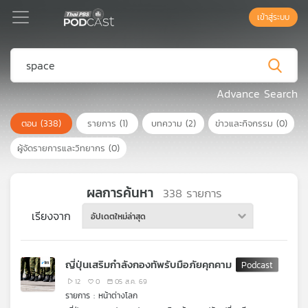
เข้าสู่ระบบ
Podcast
Advance Search
ตอน
(338)
รายการ
(1)
บทความ
(2)
ข่าวและกิจกรรม
(0)
เพล
ย์
ผู้จัดรายการและวิทยากร
(0)
ลิ
สต์
แนะนำ
ผลการค้นหา
338
รายการ
เรียงจาก
อัปเดตใหม่ล่าสุด
เพล
ย์
ญี่ปุ่นเสริมกำลังกองทัพรับมือภัยคุกคาม
ลิ
สต์
12
0
05 ส.ค. 69
รายการ : หน้าต่างโลก
ของ