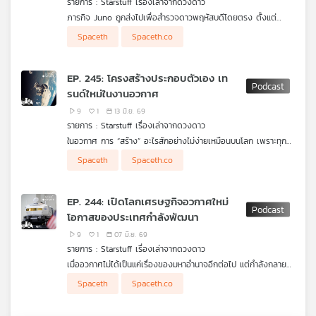
รายการ : Starstuff เรื่องเล่าจากดวงดาว
ภาพประกอบจาก Amazon MGM Studios
ภารกิจ Juno ถูกส่งไปเพื่อสำรวจดาวพฤหัสบดีโดยตรง ตั้งแต่
โครงสร้างภายใน สนามแม่เหล็ก ชั้นบรรยากาศ ไปจนถึงแสงออโรรา
ความสนุกคือ Juno ไม่ได้ถูกออกแบบมาเป็นยานสำรวจดวงจันทร์
Spaceth
Spaceth.co
แต่หลังจากยานทำภารกิจหลักสำเร็จและยังมีสภาพดี NASA จึงต่อ
โดยตรง แต่นักวิทยาศาสตร์เอาเครื่องมือที่มีอยู่เดิม ทั้งกล้อง
อายุภารกิจให้ Juno กลายเป็นนักสำรวจทั้ง “ระบบดาวพฤหัสบดี”
JunoCam เครื่องวัดสนามแม่เหล็ก พลาสมา รังสี และอินฟราเรด มา
มากขึ้น ไม่ใช่แค่ตัวดาวเคราะห์ยักษ์เพียงอย่างเดียว ในช่วง
ใช้สังเกตพื้นผิว น้ำแข็ง ภูเขาไฟ และปฏิสัมพันธ์ระหว่างดวงจันทร์กับ
EP. 245: โครงสร้างประกอบตัวเอง เท
Extended Mission นี้ วงโคจรของ Juno ถูกปรับให้มีโอกาสบินผ่าน
สนามแม่เหล็กของดาวพฤหัสบดี
รนด์ใหม่ในงานอวกาศ
ดวงจันทร์สำคัญอย่าง Ganymede, Europa และ Io ในระยะใกล้
ทำให้ยานได้เก็บข้อมูลของโลกน้ำแข็งและโลกภูเขาไฟเหล่านี้ไปพร้อม
9
1
13 มิ.ย. 69
กับการศึกษาสภาพแวดล้อมรุนแรงรอบดาวพฤหัสบดี
รายการ : Starstuff เรื่องเล่าจากดวงดาว
ในอวกาศ การ “สร้าง” อะไรสักอย่างไม่ง่ายเหมือนบนโลก เพราะทุก
น็อต ทุกแผ่น ทุกโครงสร้าง ต้องถูกพับ อัด ยัดเข้าไปในจรวด แล้ว
Spaceth
Spaceth.co
ค่อยกางออกในที่ที่ไม่มีใครเอาประแจขึ้นไปช่วยขันได้ง่าย ๆ แต่ถ้า
โครงสร้างในอวกาศ “ประกอบตัวเอง” ได้ล่ะ
ตอนนี้ชวนคุยเรื่อง Self-Assembling Structures หรือโครงสร้างที่
EP. 244: เปิดโลกเศรษฐกิจอวกาศใหม่
สามารถจัดเรียงและประกอบตัวเองในอวกาศ หนึ่งในแนวคิดที่น่าสนใจ
โอกาสของประเทศกำลังพัฒนา
คือ TESSERAE จาก MIT Media Lab ที่ทดลองให้ชิ้นส่วนรูปทรง
เรขาคณิตลอยเข้าหากัน และประกอบเป็นโครงสร้างขนาดใหญ่ได้เอง
9
1
07 มิ.ย. 69
คล้ายการต่อ LEGO ที่ไม่ต้องมีมือคน แต่ใช้ฟิสิกส์ แม่เหล็ก รูปทรง
รายการ : Starstuff เรื่องเล่าจากดวงดาว
และการออกแบบเป็นคนทำงานแทน
เมื่ออวกาศไม่ได้เป็นแค่เรื่องของมหาอำนาจอีกต่อไป แต่กำลังกลาย
เป็นโครงสร้างพื้นฐานทางเศรษฐกิจชุดใหม่ของโลก ตั้งแต่ดาวเทียม
Spaceth
Spaceth.co
สื่อสาร การสำรวจโลกจากอวกาศ ระบบนำทาง ไปจนถึงบริการข้อมูล
ที่เชื่อมโยงกับชีวิตประจำวันของเรา เพื่อตอบคำถามว่า “เราจะใช้
อวกาศเพื่อสร้างอนาคตทางเศรษฐกิจของประเทศได้อย่างไร”