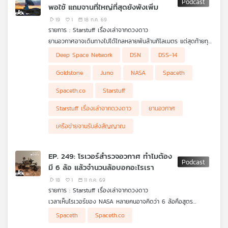
พอใช้ แถมจานที่ใหญ่ที่สุดยังพังเพิ่ม
Semiconductor รุ่นใหม่
เครือ
Starstuff ตอนนี้ พาไปดูว่าเหตุใดเพชรจึงระบายความร้อนได้ดีขนาด
19
1
18 ก.ค. 69
ข่าย
นั้น สงครามมีส่วนผลักดันอุตสาหกรรมเพชรสังเคราะห์อย่างไร และ
รายการ : Starstuff เรื่องเล่าจากดวงดาว
วิทยุ
เพราะอะไรอนาคตของ AI อาจไม่ได้ขึ้นอยู่กับแค่การสร้างชิปให้เร็วขึ้น
ยานอวกาศอาจเดินทางไปได้ไกลหลายพันล้านกิโลเมตร แต่สุดท้ายทุก
ไทย
แต่รวมถึงการหาวิธีพาความร้อนออกจากชิปให้ทันด้วย
ภารกิจยังต้องกลับมาแย่งกัน “โทรศัพท์กลับบ้าน” ผ่าน Deep
ปัญหาคือทุกวันนี้จำนวนภารกิจและปริมาณข้อมูลเพิ่มขึ้นเร็วกว่าความ
พี
Deep Space Network
DSN
DSS-14
Space Network หรือ DSN เครือข่ายจานรับส่งสัญญาณขนาดยักษ์
สามารถของเครือข่าย จนในบางช่วงความต้องการใช้จานสูงกว่าความ
สถานการณ์ยิ่งหนักขึ้นเมื่อ DSS-14 จานขนาด 70 เมตรที่
บี
ของ NASA ที่กระจายอยู่ในสหรัฐฯ สเปน และออสเตรเลีย
จุที่มีอยู่ราว 40% การจัดตารางจึงคล้ายสนามบินที่มีเครื่องบินรอลง
Goldstone ซึ่งเป็นหนึ่งในจานที่ทรงพลังที่สุดของเครือข่าย เกิดหมุน
Deep Space Network จึงกำลังกลายเป็นคอขวดที่มองไม่เห็นของ
Goldstone
Juno
NASA
Spaceth
เอส
เต็มฟ้า แต่มีรันเวย์ให้ใช้เพียงไม่กี่เส้น
เกินขีดจำกัดระหว่างติดตามภารกิจ Juno เมื่อเดือนกันยายน 2025
การสำรวจระบบสุริยะ เพราะต่อให้เราสร้างยานได้มากขึ้น ปล่อยได้
จนสายสัญญาณและระบบภายในเสียหาย รวมถึงเกิดน้ำท่วมบริเวณ
บ่อยขึ้น และติดกล้องที่เก็บข้อมูลได้ละเอียดขึ้นเพียงใด ทุกอย่างก็
Spaceth.co
Starstuff
ฐานจาน NASA ระบุว่าจานนี้จะต้องหยุดใช้งานเพื่อซ่อมและปรับปรุง
แทบไม่มีความหมาย หากไม่มีเวลาบนจานมากพอจะส่งคำสั่งขึ้นไป และ
ยาวไปจนถึงเดือนตุลาคม 2028
รับข้อมูลเหล่านั้นกลับมายังโลก
Starstuff เรื่องเล่าจากดวงดาว
ยานอวกาศ
แผนที่
เครือข่ายจานรับส่งสัญญาณ
วิทยุ
เครือ
ข่าย
EP. 249: โรเวอร์สำรวจอวกาศ ทำไมต้อง
มี 6 ล้อ แล้วจำนวนล้อบอกอะไรเรา
18
1
11 ก.ค. 69
รายการ : Starstuff เรื่องเล่าจากดวงดาว
เวลาเห็นโรเวอร์ของ NASA หลายคนอาจคิดว่า 6 ล้อคือสูตร
มาตรฐานของรถสำรวจดาวเคราะห์ แต่จริง ๆ แล้วจำนวนล้อไม่ใช่กฎ
Starstuff พาไปรู้จักระบบ Rocker-Bogie กลไกช่วงล่างที่ทำให้โร
Spaceth
Spaceth.co
ตายตัว มันคือผลลัพธ์ของการออกแบบให้เหมาะกับพื้นผิว ภารกิจ น้ำ
เวอร์ 6 ล้อสามารถปีนผ่านหิน หลุม และพื้นขรุขระได้โดยไม่ต้องใช้