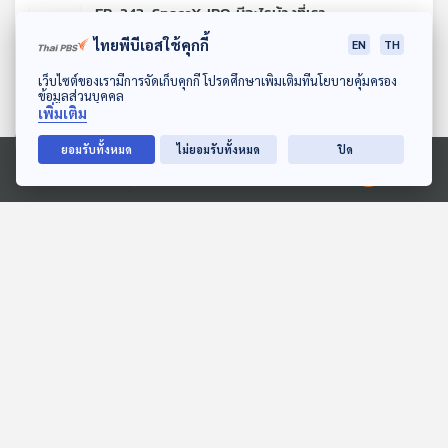
EP. 243: SpaceX IPO มีอะไรบ้างที่เรา
ควรรู้
ไทยพีบีเอสใช้คุกกี้
EN
TH
25
1
30 พ.ค. 69
ดาวน์โหลด Thai PBS Podcast Application
รายการ : Starstuff เรื่องเล่าจากดวงดาว
เว็บไซต์ของเรามีการจัดเก็บคุกกี้ โปรดศึกษาเพิ่มเติมที่นโยบายคุ้มครอง
ข้อมูลส่วนบุคคล
จังหวะที่บริษัทอวกาศเอกชนที่ทรงอิทธิพลที่สุดในโลก กำลังเปิด
เพิ่มเติม
สมการใหม่ระหว่างจรวด ดาวเทียม อินเทอร์เน็ต AI อำนาจรัฐ นัก
ai
elon musk
Spaceth
Spaceth.co
ลงทุนกำลังซื้ออะไรอยู่กันแน่ ระหว่างบริษัทจรวด บริษัทอินเทอร์เน็ต
ยอมรับทั้งหมด
ไม่ยอมรับทั้งหมด
ปิด
ผ่านดาวเทียม โครงสร้างพื้นฐานทางทหาร หรือวิสัยทัศน์ระยะยาว
SpaceX
SpaceX IPO
Starstuff
ของ Elon Musk
Ⓒ 2020 องค์การกระจายเสียงและแพร่ภาพสาธารณะแห่งประเทศไทย
Starstuff เรื่องเล่าจากดวงดาว
จรวด
ดาวเทียม
อินเทอร์เน็ต
EP. 242: ย้อนมองภารกิจ MESSE กับการ
เก็บข้อมูลในดีเอ็นเอ
15
1
23 พ.ค. 69
รายการ : Starstuff เรื่องเล่าจากดวงดาว
Spaceth
Spaceth.co
หลายปีก่อน เราเคยตั้งคำถามว่า ถ้าสักวันหนึ่ง
อารยธรรมมนุษย์หายไป ข้อมูลอะไรจะเหลือรอดอยู่