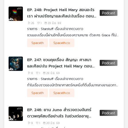
หนัก และระดับความเสี่ยงที่ยอมรับได้
สปริงแบบรถยนต์ทั่วไป พร้อมดูว่าเหตุใดโรเวอร์รุ่นใหม่บางแบบจึงเริ่ม
กลับมาใช้เพียง 4 ล้อ แต่ชดเชยด้วยล้อที่หมุน บังคับทิศ และปรับตัว
EP. 248: Project Hail Mary สอนอะไร
ได้ฉลาดขึ้น เพราะสุดท้ายแล้ว โรเวอร์ไม่ได้ดีเพราะมีล้อเยอะกว่า แต่
เรา ผ่านปรัชญาและศิลปะในเรื่อง ตอนที่
ดีเพราะมันใช้ทุกล้อที่มีได้คุ้มแค่ไหน
2
26
1
29 มิ.ย. 69
รายการ : Starstuff เรื่องเล่าจากดวงดาว
ชวนมองเรื่องนี้ผ่านอีกชั้นหนึ่งของความหมาย ตัวละคร Grace ที่ไม่
ได้เป็นเพียงนักวิทยาศาสตร์ แต่เป็นภาพแทนของการได้รับโอกาสครั้ง
ภาพประกอบจาก Amazon MGM Studios
Spaceth
Spaceth.co
ที่สอง แต่ชวนตั้งคำถามว่า ทำไมเรื่องเล่าวิทยาศาสตร์ที่เต็มไปด้วย
สมการ เชื้อรา แสงดาว และภารกิจกู้โลก ถึงกลับพูดเรื่องจิต
วิญญาณของมนุษย์ได้ลึกขนาดนี้
EP. 247: ชวนคุยเรื่อง สัญญะ ศาสนา
และศิลปะใน Project Hail Mary ตอน
แรก
8
1
29 มิ.ย. 69
รายการ : Starstuff เรื่องเล่าจากดวงดาว
ทำไมเรื่องราวของนักวิทยาศาสตร์คนหนึ่งที่ตื่นขึ้นมากลางยานอวกาศ
ถึงพาเราไปไกลกว่าวิทยาศาสตร์ และแตะคำถามเรื่องศรัทธา ศิลปะ
Spaceth
Spaceth.co
ความหมายของการมีชีวิตอยู่ และการเป็นมนุษย์ได้ขนาดนั้น ใน
Starstuff ตอนนี้ เราชวนคุยกันถึง Project Hail Mary ผ่านมุมมอง
ของปรัชญาและศิลปะ ไปจนถึงภาพ เสียง สี และจังหวะการเล่าเรื่อง
EP. 246: ยาน Juno สำรวจดวงจันทร์
ที่ทำให้อวกาศไม่ได้เป็นแค่ฉากหลังของการเอาตัวรอด แต่เป็นพื้นที่ที่
ดาวพฤหัสบดีอย่างไร ในช่วงต่ออายุ
มนุษย์ต้องเผชิญหน้ากับความโดดเดี่ยว ความหวัง และคำถามว่า
สุดท้ายแล้วเราเลือกทำสิ่งที่ถูกต้องเพราะเหตุผล เพราะศรัทธา หรือ
ภารกิจ
9
1
20 มิ.ย. 69
เพราะเราเป็นสิ่งมีชีวิตที่ยังอยากให้จักรวาลนี้มีใครอีกคนรอดไปด้วยกัน