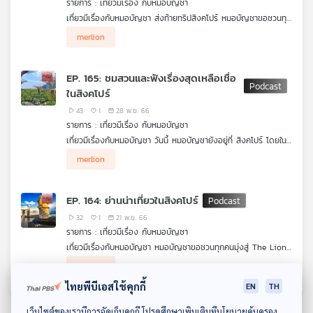
รายการ : เที่ยวมีเรื่อง กับหมอบัญชา
คุณ
เที่ยวมีเรื่องกับหมอบัญชา ส่งท้ายทริปสิงคโปร์ หมอบัญชาขอชวนทุก
คนตะลุย 5 พิพิธภัณฑ์ไม่น่าพลาดในสิงคโปร์ โดยจะไปเริ่มกันที่
merlion
พิพิธภัณฑสถานแห่งชาติสิงคโปร์ พิพิธภัณฑ์เก่าแก่ที่สุดของสิงคโปร์
เพลง
ซึ่งจัดแสดงเรื่องราวทางประวัติศาสตร์และวัฒนธรรมของประเทศใน
แบบสมัยใหม่ นอกจากนี้อีก 4 พิพิธภัณฑ์จะมีที่ไหนบ้าง น่าสนใจ
EP. 165: ชมสวนและฟังเรื่องสุดเหลือเชื่อ
อย่างไรต้องไปฟังกัน
ในสิงคโปร์
บทความ
43
1
28 พ.ย. 66
รายการ : เที่ยวมีเรื่อง กับหมอบัญชา
เที่ยวมีเรื่องกับหมอบัญชา วันนี้ หมอบัญชายังอยู่ที่ สิงคโปร์ โดยใน
วันนี้เอาใจคนรักธรรมชาติ โดยจะพาไปที่ Gardens by the Bay
merlion
ข่าว
ใจกลางสิงคโปร์ ที่อยู่ริมน้ำรอบอ่าวมารีนา ซึ่งใช้เป็นทั้งพื้นที่จัดแสดง
และ
งานและพื้นที่สาธารณะ และนอกจากนั้นหมอบัญชายังจะมาเล่าเรื่อง
ราวสุดเหลือเชื่อของประเทศสิงคโปร์ให้ฟังอีกด้วย
กิจกรรม
EP. 164: ย่านน่าเที่ยวในสิงคโปร์
32
1
21 พ.ย. 66
รายการ : เที่ยวมีเรื่อง กับหมอบัญชา
เกี่ยว
เที่ยวมีเรื่องกับหมอบัญชา หมอบัญชาขอชวนทุกคนมุ่งสู่ The Lion
กับ
City สาธารณรัฐสิงคโปร์ ศูนย์กลางพาณิชย์สำคัญแห่งหนึ่งของโลก
merlion
โดยในครั้งนี้หมอบัญชาจะชวนไปสำรวจว่า นอกจากย่านฮิต ๆ ที่นัก
เรา
ท่องเที่ยว ไปกันประจำแล้ว ยังมีย่านในที่ควรค่าแก่การไปเยี่ยมชมอีก
ไทยพีบีเอสใช้คุกกี้
EN
TH
บ้าง
ดาวน์โหลด Thai PBS Podcast Application
เว็บไซต์ของเรามีการจัดเก็บคุกกี้ โปรดศึกษาเพิ่มเติมที่นโยบายคุ้มครอง