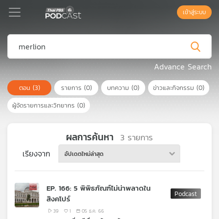
เข้าสู่ระบบ
Podcast
Advance Search
ตอน
(3)
รายการ
(0)
บทความ
(0)
ข่าวและกิจกรรม
(0)
เพล
ย์
ผู้จัดรายการและวิทยากร
(0)
ลิ
สต์
แนะนำ
ผลการค้นหา
3
รายการ
เรียงจาก
อัปเดตใหม่ล่าสุด
เพล
ย์
EP. 166: 5 พิพิธภัณฑ์ไม่น่าพลาดใน
ลิ
สิงคโปร์
สต์
ของ
39
1
05 ธ.ค. 66