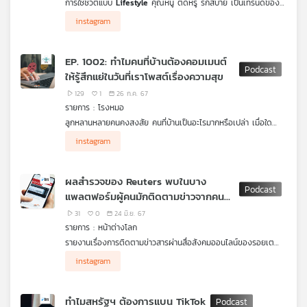
การใช้ชีวิตแบบ
Lifestyle
คุณหนู ติดหรู รักสบาย เป็นเทรนด์ของ
คุณ
คนยุคใหม่จำนวนมาก ที่ยอมทุ่มเทลงทุน ลงแรง เพียงเพื่อสื่อสารให้
instagram
ผู้คนเห็นว่า
“ฉันมีสถานะทางสังคมในระดับกินดีอยู่ดีมีฐานะ”
แต่หาก
สิ่งที่ทำไม่ใช่ของจริง จะกลับกลายเป็นการสร้างปัญหาตามมาทำร้าย
ตนเองให้ “ชีวิตติดกับ” ได้ ดังนั้น จึงจำเป็นต้อง มีวิธีที่ทำให้ตนเองรู้
เพลง
EP. 1002: ทำไมคนที่บ้านต้องคอมเมนต์
เท่าทัน ว่าอย่างไร แค่ไหน จึงจะเหมาะสมกับตนเอง
ให้รู้สึกแย่ในวันที่เราโพสต์เรื่องความสุข
129
1
26 ก.ค. 67
บทความ
รายการ : โรงหมอ
ลูกหลานหลายคนคงสงสัย คนที่บ้านเป็นอะไรมากหรือเปล่า เมื่อใด
ก็ตามที่โพสต์รูปความสุข แต่ทำไมมักตามมาด้วยคอมเมนต์ที่ทำให้เรา
instagram
รู้สึกไม่ดีบางทีถึงขั้นแย่ โดยเฉพาะคอมเมนต์ของคนที่บ้าน ???????
ข่าว
และ
ผลสำรวจของ Reuters พบในบาง
กิจกรรม
แพลตฟอร์มผู้คนมักติดตามข่าวจากคน
ดังมากกว่านักข่าวตัวจริง
31
0
24 มิ.ย. 67
รายการ : หน้าต่างโลก
เกี่ยว
รายงานเรื่องการติดตามข่าวสารผ่านสื่อสังคมออนไลน์ของรอยเต
กับ
อร์ส พบว่าคนส่วนใหญ่ให้ความสนใจติดตามข่าวสารจากบุคคลที่มีชื่อ
instagram
เสียงในสื่อสังคมออนไลน์มากกว่านักข่าวตัวจริง ใน TikTok
เรา
Instagram ซึ่งตรงข้ามกับ Facebook และ X (Twitter เดิม) ที่คน
ตามข่าวจากนักข่าวตัวจริงมากกว่า
ทำไมสหรัฐฯ ต้องการแบน TikTok