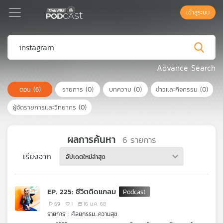
เข้าสู่ระบบ
Podcast
Advance Search
ตอน
(6)
รายการ
(0)
บทความ
(0)
ข่าวและกิจกรรม
(0)
เพล
ย์
ผู้จัดรายการและวิทยากร
(0)
ลิ
สต์
แนะนำ
ผลการค้นหา
6
รายการ
เรียงจาก
อัปเดตใหม่ล่าสุด
เพล
ย์
EP. 225: ชีวิตติดแกลม
ลิ
สต์
69
1
16 ม.ค. 68
รายการ : ศัลยกรรม...ความสุข
ของ