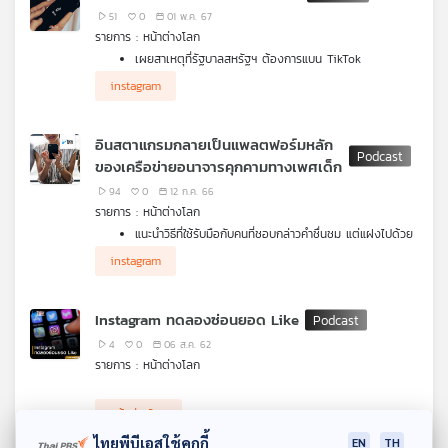
51
0
01 พ.ค. 67
เครือ
รายการ : หน้าต่างโลก
ข่าย
เผยสาเหตุที่รัฐบาลสหรัฐฯ ต้องการแบน TikTok
วิทยุ
นักแสดงตลกชาวอเมริกันขอให้แม่ลูกอ่อนวัย 7 เดือนออก
ไทย
instagram
จากสถานที่จัดการเดี่ยวไมโครโฟนในออสเตรเลีย ทำให้เกิด
พี
เสียงวิพากษ์วิจารณ์ทั่วประเทศ
บี
อินสตาแกรมกลายเป็นแพลตฟอร์มหลัก
เอส
ของเครือข่ายอนาจารคุกคามทางเพศเด็ก
94
0
12 ก.ค. 66
รายการ : หน้าต่างโลก
แผนที่
แนะนำวิธีที่ใช้รับมือกับคนที่ชอบกล่าวคำชื่นชม แต่แฝงไปด้วย
วิทยุ
คำเหน็บแนม ควรแสดงออกอย่างไรให้เหมาะสม
instagram
อินสตาแกรมกลายเป็นแพลตฟอร์มหลักที่เครือข่ายอนาจาร
เครือ
คุกคามเด็กใช้ในการแสวงหาประโยชน์
ข่าย
ฮังการีประสบปัญหาขาดแคลนครูอย่างหนัก เนื่องจากภาระ
Instagram ทดลองซ่อนยอด Like
งานที่หนักเกิน แต่รายได้กลับน้อยกว่าค่าเฉลี่ยในสาขาวิชาชีพ
อื่น ๆ
4
0
06 ส.ค. 62
รายการ : หน้าต่างโลก
หน้าต่างโลก
ไทยพีบีเอสใช้คุกกี้
EN
TH