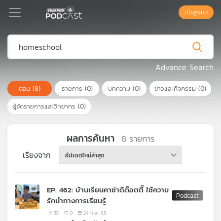
เข้าสู่ระบบ
Podcast
Advance Search
ตอน
(8)
รายการ
(0)
บทความ
(0)
ข่าวและกิจกรรม
(0)
เพล
ย์
ผู้จัดรายการและวิทยากร
(0)
ลิ
สต์
แนะนำ
ผลการค้นหา
8
รายการ
เรียงจาก
อัปเดตใหม่ล่าสุด
เพล
ย์
EP. 462: บ้านเรียนคาซ่าดิต๊อตตี๊ ใช้ความ
ลิ
รักนำทางการเรียนรู้
สต์
ของ
35
0
24 ก.พ. 68