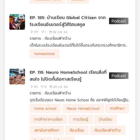
EP. 185: บ้านเรียน Global Citizen จาก
โรงเรียนอินเตอร์สู่วิถีโฮมสคูล
177
1
02 ต.ค. 64
รายการ : ห้องเรียนฟ้ากว้าง
เด็กในระบบโรงเรียนอินเตอร์ที่ไม่ได้ขึ้นตรงกับกระทรวงศึกษาธิการ
สามารถย้ายมาจัดการศึกษาในรูปแบบโฮมสคูล เพื่อเป็นนักเรียนไทย
homeschool
อย่างถูกต้องตามกฏหมายได้ และเพื่อประโยชน์ในการรักษาสิทธิ์เรื่อง
การสมัครนักศึกษาวิชาทหาร ทัศภรณ์ นาคเขียว (แม่พิน) จึงเลือก
เป็นแนวทางให้กับลูกชาย ได้สานต่อความฝันบนเส้นทางการเรียนรู้ที่
EP. 116: Neuro HomeSchool เรียนสิ่งที่
เหมาะสมของตนเอง
สนใจ ไม่ปิดกั้นโอกาสเรียนรู้
83
0
30 ม.ค. 64
รายการ : ห้องเรียนฟ้ากว้าง
จุดเริ่มต้องของ Neuro Home School คือ อยากให้ลูกได้เรียนรู้ใน
สิ่งที่เขาสนใจ ไม่ปิดกั้นความสงสัย ใคร่รู้ต่อเรื่องต่าง ๆ จึงนำมาสู่
home school
Neuro HomeSchool
การศึกษา
การเลือกจัดการศึกษาแบบ Home School ให้กับน้องโค้ชชี่ ณพิชญ์
นิตา แสงทอง ด้วยความหวังว่าเขาจะมีสภาพแวดล้อมในการเรียนรู้
การศึกษาทางเลือก
การเรียนรู้
บ้านเรียน
อย่างดีและสามารถเรียนรู้ได้อย่างเต็มศักยภาพ
สถาบันการศึกษา
ห้องเรียน
ห้องเรียนฟ้ากว้าง