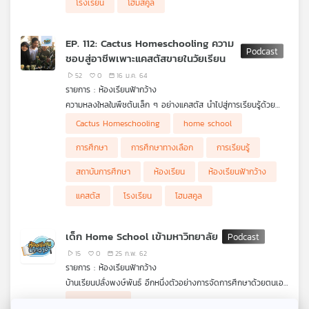
โรงเรียน
โฮมสคูล
EP. 112: Cactus Homeschooling ความ
ชอบสู่อาชีพเพาะแคสตัสขายในวัยเรียน
52
0
16 ม.ค. 64
รายการ : ห้องเรียนฟ้ากว้าง
ความหลงใหลในพืชต้นเล็ก ๆ อย่างแคสตัส นำไปสู่การเรียนรู้ด้วย
ตนเองเรื่องการเพาะปลูกและขยายพันธุ์ จนสามารถส่งขายสร้างราย
Cactus Homeschooling
home school
ได้ตั้งแต่วัยเรียน ครอบครัวจูฮานี ฮัซซัน ที่มีคุณแม่และลูก ๆ อีก 3
คน ช่วยกันเพาะปลูกและดูแล จนนำเอาวิถีเกษตรนี้มาจัดเป็นการเรียน
การศึกษา
การศึกษาทางเลือก
การเรียนรู้
รู้แบบ Home school ให้กับลูก ทั้งยังส่งเสริมทักษะความสามารถ
ด้านอื่นที่ลูกสนใจเพื่อนำไปประกอบอาชีพได้ในอนาคต
สถาบันการศึกษา
ห้องเรียน
ห้องเรียนฟ้ากว้าง
แคสตัส
โรงเรียน
โฮมสคูล
เด็ก Home School เข้ามหาวิทยาลัย
15
0
25 ก.พ. 62
รายการ : ห้องเรียนฟ้ากว้าง
บ้านเรียนปลั่งพงษ์พันธ์ อีกหนึ่งตัวอย่างการจัดการศึกษาด้วยตนเอง
หรือ Home School จะมาเล่าประสบการณ์การสอบเข้าศึกษาต่อใน
homeschool
ระดับอุดมศึกษาว่าสามารถทำอย่างไรได้บ้าง