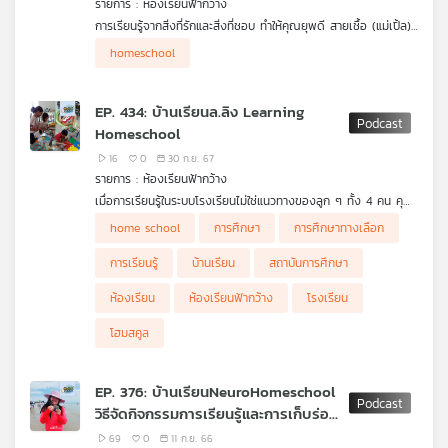
รายการ : ห้องเรียนฟ้ากว้าง
คุณ
การเรียนรู้จากสิ่งที่รักและสิ่งที่ชอบ ทำให้คุณยุพดี สายเชื้อ (แม่เปิ้ล)
ตระหนักถึงการเติบโตไปในทิศทางที่เหมาะสมกับตัวลูกเอง จึงจัดการ
homeschool
ศึกษาในรูปแบบโฮมสคูลให้กับลูกชาย ให้เขาได้ลงมือทำในสิ่งที่ตนชอบ
เพลง
และสร้างบรรยากาศการเรียนรู้ที่รองรับทุกความหลากหลายให้เกิดขึ้น
จากความรักในครอบครัว
EP. 434: บ้านเรียนล.ลิง Learning
Homeschool
บทความ
16
0
30 ก.ย. 67
รายการ : ห้องเรียนฟ้ากว้าง
เมื่อการเรียนรู้ในระบบโรงเรียนไม่ใช่แนวทางของลูก ๆ ทั้ง 4 คน คุณ
วิไลรัตน์ ลิม (แม่ต่าย) จึงตัดสินใจพาลูกออกมาเรียนรู้กับครอบครัว
home school
การศึกษา
การศึกษาทางเลือก
ข่าว
ยืนยันเลือกการศึกษาแบบโฮมสคูล เพื่อดูแลภาวะกดดันที่เกิดขึ้น และ
และ
ปรับสู่การเติบโตสู่โลกกว้างได้อย่างเหมาะสม
การเรียนรู้
บ้านเรียน
สถาบันการศึกษา
กิจกรรม
ห้องเรียน
ห้องเรียนฟ้ากว้าง
โรงเรียน
โฮมสคูล
เกี่ยว
กับ
EP. 376: บ้านเรียนNeuroHomeschool
เรา
วิธีจัดกิจกรรมการเรียนรู้และการเก็บร่อง
รอย
69
0
11 ก.ย. 66