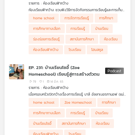
รายการ : ห้องเรียนฟ้ากว้าง
เครือ
ห้องเรียนฟ้ากว้าง ชวนฟังวิธีการจัดกิจกรรมการเรียนรู้และการเก็บ
ข่าย
ร่องรอยของ "บ้านเรียนNeuroHomeschool" โดย นพ.โมทย์ศักดิ์
home school
การจัดการเรียนรู้
การศึกษา
วิทยุ
แสงทอง คุณพ่อน้องโค้ชชี่ ที่ใช้วิธีการจัดการเรียนรู้ตามความสนใจ
ไทย
ของลูก พร้อมแบ่งปันว่าพ่อแม่จะมีวิธีการส่งเสริมการเรียนรู้ของลูก
การศึกษาทางเลือก
การเรียนรู้
บ้านเรียน
อย่างไร
พี
บี
ร่องร่อยการเรียนรู้
สถาบันการศึกษา
ห้องเรียน
เอส
ห้องเรียนฟ้ากว้าง
โรงเรียน
โฮมสคูล
EP. 231: บ้านเรียนโซอี้ (Zoe
แผนที่
Homeschool) เรียนรู้สู่การสร้างตัวตน
วิทยุ
เครือ
79
1
14 มี.ค. 65
รายการ : ห้องเรียนฟ้ากว้าง
ข่าย
เมื่อครอบครัวเปิดกว้างเรื่องการเรียนรู้ บาลี อัลลาเบอรกานอฟ (แม่
บาลี) จึงสนับสนุนให้ลูก ๆ โซอี้ น้องพิณนรี อัลลาเบอรกานอฟ ได้
home school
Zoe Homeschool
การศึกษา
เรียนจากสิ่งที่ต้องทำ และได้ลงมือทำในสิ่งที่ได้เรียน ซึ่งเป็นแนวทาง
การเรียนรู้ของบ้านเรียนโซอี้
การศึกษาทางเลือก
การเรียนรู้
บ้านเรียน
บ้านเรียนโซอี้
สถาบันการศึกษา
ห้องเรียน
ห้องเรียนฟ้ากว้าง
โรงเรียน