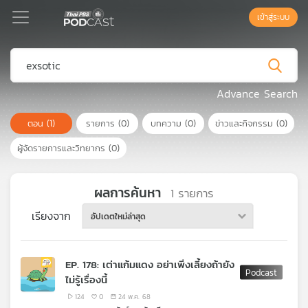
เข้าสู่ระบบ
Podcast
Advance Search
ตอน
(1)
รายการ
(0)
บทความ
(0)
ข่าวและกิจกรรม
(0)
เพล
ย์
ผู้จัดรายการและวิทยากร
(0)
ลิ
สต์
แนะนำ
ผลการค้นหา
1
รายการ
เรียงจาก
อัปเดตใหม่ล่าสุด
เพล
ย์
EP. 178: เต่าแก้มแดง อย่าเพิ่งเลี้ยงถ้ายัง
ลิ
ไม่รู้เรื่องนี้
สต์
ของ
124
0
24 พ.ค. 68