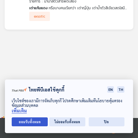
รายการ : นานาสัตว์สารพัดเสียง
คุณ
เต่าแก้มแดง
หรือบางคนเรียกว่า เต่าญี่ปุ่น เต่าน้ำตัวสีเขียวสดใสมี
แก้มสีแดง หน้าตาน่ารักจนคนนิยมนำมาเลี้ยงกันมาก แต่สำหรับใครที่
exsotic
กำลังตัดสินใจจะเลี้ยง ขอให้ฟังนานาสัตว์สารพัดเสียง ตอนนี้ก่อนว่า
เพลง
มีเรื่องอะไรบ้างที่คุณต้องรู้ก่อนเลี้ยงเต่าชนิดนี้
บทความ
ข่าว
และ
กิจกรรม
ไทยพีบีเอสใช้คุกกี้
EN
TH
ดาวน์โหลด Thai PBS Podcast Application
เว็บไซต์ของเรามีการจัดเก็บคุกกี้ โปรดศึกษาเพิ่มเติมที่นโยบายคุ้มครอง
ข้อมูลส่วนบุคคล
เกี่ยว
เพิ่มเติม
กับ
เรา
ยอมรับทั้งหมด
ไม่ยอมรับทั้งหมด
ปิด
Ⓒ 2020 องค์การกระจายเสียงและแพร่ภาพสาธารณะแห่งประเทศไทย