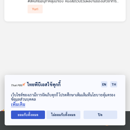
#สหบทในอนุภาคลุ่มน้ำโขง หนังสือรวบรวมผลงานของนักวิชาการ
คุณ
ชาวไทยและญี่ปุ่นจำนวน 7 บทความ ที่นำเสนอองค์ความรู้ มุมมอง
#หลบมุมอ่าน ชวน ผศ.ดร.กีรติพร จูตะวิริยะ ผู้อำนวยการศูนย์
Yuri
และข้อเสนอแนะใหม่ ๆ ของงานวิจัยในอนุภาคลุ่มน้ำโขง ผ่านมุมมอง
อาเซียนศึกษา มหาวิทยาลัยขอนแก่น มาร่วมพูดคุยถึงที่มาของการ
สังคมวิทยา ภาษาศาสตร์ ประวัติศาสตร์ วรรณกรรมศึกษา
ทำงานร่วมกันระหว่างไทยและญี่ปุ่น กับประเด็นต่าง ๆ ในแต่ละ
วัฒนธรรมศึกษาและเอเชียตะวันออกเฉียงใต้ศึกษาในบริบทสังคมโลก
บทความ อาทิ บทบาทของญี่ปุ่นในอนุภาคลุ่มน้ำโขงทั้งเมื่อก่อนและ
เพลง
ใหม่
ช่วงเปลี่ยนผ่าน อุตสาหกรรมแบบไร้น้ำหนักและวัฒนธรรมซีรีส์วายไทย
ในอนุภาคลุ่มน้ำโขง ฯลฯ
บทความ
ข่าว
และ
กิจกรรม
ไทยพีบีเอสใช้คุกกี้
EN
TH
ดาวน์โหลด Thai PBS Podcast Application
เว็บไซต์ของเรามีการจัดเก็บคุกกี้ โปรดศึกษาเพิ่มเติมที่นโยบายคุ้มครอง
ข้อมูลส่วนบุคคล
เกี่ยว
เพิ่มเติม
กับ
เรา
ยอมรับทั้งหมด
ไม่ยอมรับทั้งหมด
ปิด
Ⓒ 2020 องค์การกระจายเสียงและแพร่ภาพสาธารณะแห่งประเทศไทย