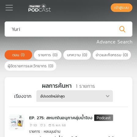
เข้าสู่ระบบ
Podcast
Advance Search
ตอน
(1)
รายการ
(0)
บทความ
(0)
ข่าวและกิจกรรม
(0)
เพล
ย์
ผู้จัดรายการและวิทยากร
(0)
ลิ
สต์
แนะนำ
ผลการค้นหา
1
รายการ
เรียงจาก
อัปเดตใหม่ล่าสุด
เพล
ย์
EP. 275: สหบทในอนุภาคลุ่มน้ำโขง
ลิ
สต์
101
3
15 พ.ค. 68
รายการ : หลบมุมอ่าน
ของ