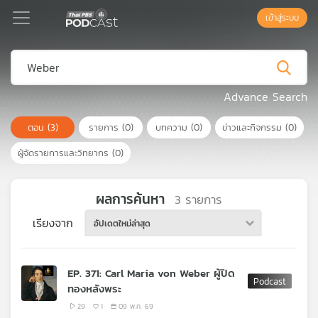
เข้าสู่ระบบ
Podcast
Advance Search
ตอน
(3)
รายการ
(0)
บทความ
(0)
ข่าวและกิจกรรม
(0)
เพล
ย์
ผู้จัดรายการและวิทยากร
(0)
ลิ
สต์
แนะนำ
ผลการค้นหา
3
รายการ
เรียงจาก
อัปเดตใหม่ล่าสุด
เพล
ย์
EP. 371: Carl Maria von Weber ผู้ปิด
ลิ
ทองหลังพระ
สต์
ของ
29
1
09 พ.ค. 69