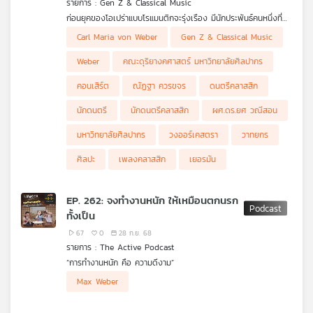
รายการ : Gen Z & Classical Music
คุณ
ก่อนยุคของโอเปร่าแบบโรแมนติกจะรุ่งเรือง มีนักประพันธ์คนหนึ่งที่
วางรากฐานสำคัญไว้ นั่นคือ Carl Maria von Weber ผู้ทำให้ดนตรี
.
Carl Maria von Weber
Gen Z & Classical Music
เยอรมัน มีเอกลักษณ์ชัดเจน
ตอนนี้ของ GenZ and Classical Music กับ ผศ.ดร.ยศ วณีสอน
เพลง
แห่งคณะดุริยางคศาสตร์ มหาวิทยาลัยศิลปากรจะพาไปรู้จักชีวิตและ
Weber
คณะดุริยางคศาสตร์ มหาวิทยาลัยศิลปากร
ผลงานของ Weber ตั้งแต่เส้นทางในโลกดนตรีของยุโรป ไปจนถึง
บทบาทของเขาในการพัฒนาโอเปร่าเยอรมัน ว่าอะไรทำให้ผลงานของ
คอนเสิร์ต
ณัฏฐา ควรขจร
ดนตรีคลาสสิก
Weber แตกต่างจากนักประพันธ์ร่วมยุค และทำไมชื่อของเขาจึงยังถูก
พูดถึงในวงการดนตรีคลาสสิกมาจนถึงวันนี้
บทความ
นักดนตรี
นักดนตรีคลาสสิก
ผศ.ดร.ยศ วณีสอน
มหาวิทยาลัยศิลปากร
วงออร์เคสตรา
วาทยกร
ศิลปะ
เพลงคลาสสิก
เยอรมัน
ข่าว
และ
กิจกรรม
EP. 262: จงทำงานหนัก ให้เหมือนตกนรก
ทั้งเป็น
67
0
28 ก.ย. 68
เกี่ยว
รายการ : The Active Podcast
กับ
“การทำงานหนัก คือ ความดีงาม”
เรา
.
Max Weber
ในยุคโมเดิร์น (Modernity) โลกมีแนวคิดที่เชื่อว่าความจริงมีเพียง
หนึ่งเดียว (grand narrative) หนึ่งในนั้นคือเรื่อง “การทำงานหนักจะ
.