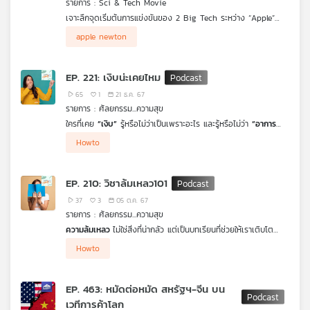
รายการ : Sci & Tech Movie
คุณ
เจาะลึกจุดเริ่มต้นการแข่งขันของ 2 Big Tech ระหว่าง “Apple”
และ “Microsoft” ในหนังเรื่อง Pirates of Silicon Valley กับ “พี่
apple newton
หลาม จิ๊กโก๋ไอที” พร้อมเปิดเผยความจริงที่หนังไม่ได้เล่า เบื้องหลัง
เพลง
การหักเหลี่ยมเฉือนคมระหว่าง 2 อัจฉริยะผู้ยิ่งใหญ่ตลอดกาลอย่าง
“Steve Jobs” และ “Bill Gates”
EP. 221: เงิบน่ะเคยไหม
65
1
21 ธ.ค. 67
บทความ
รายการ : ศัลยกรรม...ความสุข
ใครที่เคย
“เงิบ”
รู้หรือไม่ว่าเป็นเพราะอะไร และรู้หรือไม่ว่า
“อาการ
เงิบ
” มีมีอิทธิพลสูงขนาดที่สามารถทำให้เเกิดการเปลี่ยนพฤติกรรมไป
Howto
ในทางที่ไม่ถูกไม่ควรได้โดยไม่รู้ตัว คนไม่รู้ทันอาการเงิบหรือไม่รู้ทันการ
ข่าว
เปลี่ยนแปลงพฤติกรรมของตัวเองจึงมีความเสี่ยงในชีวิตเพิ่มขึ้น จึง
ไม่ควรละเลยและปล่อยให้เกิดโดยไม่มีการป้องกัน แก้ไข แต่วิธีที่ถูก
และ
EP. 210: วิชาล้มเหลว101
ต้องและมีประสิทธิภาพจะเป็นอย่างไร ต้องเรียนรู้และฝึกฝนกับ
กิจกรรม
รายการ
ศัลยกรรมความสุข
37
3
05 ต.ค. 67
รายการ : ศัลยกรรม...ความสุข
ความล้มเหลว
ไม่ใช่สิ่งที่น่ากลัว แต่เป็นบทเรียนที่ช่วยให้เราเติบโต
เกี่ยว
หลายครั้งที่เรามักเข้าใจผิดว่า ความล้มเหลวเป็นสิ่งที่ควรหลีกเลี่ยง
Howto
ทั้งที่ในความเป็นจริงกลับตรงกันข้าม คือ ความล้มเหลวเป็นส่วนหนึ่ง
กับ
ของการพัฒนาตัวเอง ความสมบูรณ์แบบไม่ใช่คำตอบ และบางครั้ง
เรา
การเปิดโอกาสให้ตัวเองและคนที่เรารักได้เผชิญกับความผิดพลาด
EP. 463: หมัดต่อหมัด สหรัฐฯ-จีน บน
อาจเป็นหนทางสู่ความสำเร็จที่แท้จริง
เวทีการค้าโลก