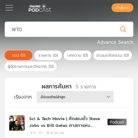
เข้าสู่ระบบ
Podcast
Advance Search
ตอน
(5)
รายการ
(0)
บทความ
(0)
ข่าวและกิจกรรม
(0)
เพล
ย์
ผู้จัดรายการและวิทยากร
(0)
ลิ
สต์
แนะนำ
ผลการค้นหา
5
รายการ
เรียงจาก
อัปเดตใหม่ล่าสุด
เพล
ย์
Sci & Tech Movie | ศึกสองขั้ว Steve
ลิ
Jobs vs Bill Gates ศาสดาแห่ง
สต์
นวัตกรรมปะทะเทพกลยุทธ์
ของ
11
1
01 ต.ค. 68