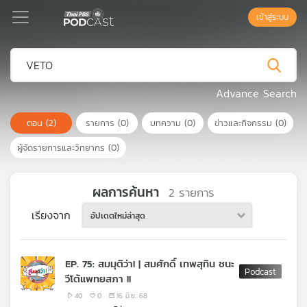
เข้าสู่ระบบ
Podcast
Advance Search
ตอน
(2)
รายการ
(0)
บทความ
(0)
ข่าวและกิจกรรม
(0)
เพล
ย์
ผู้จัดรายการและวิทยากร
(0)
ลิ
สต์
แนะนำ
ผลการค้นหา
2
รายการ
เรียงจาก
อัปเดตใหม่ล่าสุด
เพล
ย์
EP. 75: สมมุติว่า! | สมศักดิ์ เทพสุทิน ชนะ
ลิ
วีโต้แพทยสภา !!
สต์
ของ
40
0
16 มิ.ย. 68