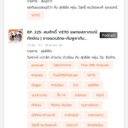
รายการ : สมมุติว่า
คุณ
คุยกันแบบสมมุติว่า กับ สุทธิชัย หยุ่น, วิสุทธิ์ คมวัชรพงศ์ และแขกรับ
เชิญ "นพ.ชาติชัย อติชาติ" และ "นพ.อำพล จินดาวัฒนะ " คุยเรื่อง
VETO
สมมุติว่า สมศักดิ์ เทพสุทิน ชนะวีโต้! เครดิตแพทยสภาจะเป็นอย่างไร
เพลง
? อะไรคือ บรรทัดฐาน จริยธรรม ? ฟังในรายการ สมมุติว่า ในรูป
แบบ Podcast
EP. 225: สมศักดิ์ VETO แพทยสภากรณี
ทักษิณ | ชายแดนไทย-กัมพูชากับ
การเมืองไทย | จับตาท่าทีอนุทินขึ้นเป็นนา
บทความ
185
1
30 พ.ค. 68
ยกฯ
รายการ : คุยให้คิด
วิเคราะห์ เจาะลึก ข่าวเด่น ข่าวร้อน กับ สุทธิชัย หยุ่น, วีระ ธีรภัทร
และ วิสุทธิ์ คมวัชรพงศ์ กับการวิเคราะห์ประเด็น
- เอกชนร้องศาลการค้าระหว่างประเทศ "ภาษีทรัมป์" ผิดกฎหมาย
podcast
TalkToThink
Thai PBS Podcast
ข่าว
หรือไม่ ?
และ
- กระแสต่อต้านนโยบาย "กีดกันวีซานักเรียน-ทุนการศึกษา" ต่อ
thaipbs
ThaiPBSPodcast
VETO
นักศึกษาต่างชาติ
กิจกรรม
- จับตา 13 มิ.ย. 68 ผลคำตัดสินกรณี "ทักษิณ ชั้น 14"
กัมพูชา
การเมือง
ข่าว
คุยให้คิด
- จับตาท่าที "อนุทิน" พร้อมขึ้นเป็นนายกฯ หรือไม่ ?
- สมศักดิ์ VETO คำสั่งแพทยสภาจะส่งผลต่อกรณี "ทักษิณ ชั้น 14"
งบประมาณ
ชั้น 14
ชายแดน
ทรัมป์
อย่างไร ?
เกี่ยว
- กระแส "เปลี่ยนตัวนายกฯ" ชัดเจนมากน้อยแค่ไหน ?
ทักษิณ
ทักษิณ ชินวัตร
ทุนการศึกษา
กับ
- ชายแดน "ไทย-กัมพูชา" เดือด เกี่ยวกับการเมืองภายในไทยหรือไม่
เรา
- ร่าง พรบ. งบประมาณปี 69 ตอบโจทย์สถานการณ์ปัจจุบันหรือไม่
นักศึกษาต่างชาติ
ภาษีทรัมป์
รายการข่าว
?
วิสุทธิ์ คมวัชรพงศ์
วิเคราะห์
วีซานักเรียน