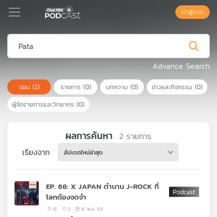
เข้าสู่ระบบ
Podcast
Advance Search
ตอน
(2)
รายการ
(0)
บทความ
(0)
ข่าวและกิจกรรม
(0)
เพล
ย์
ผู้จัดรายการและวิทยากร
(0)
ลิ
สต์
แนะนำ
ผลการค้นหา
2
รายการ
เรียงจาก
อัปเดตใหม่ล่าสุด
เพล
ย์
EP. 68: X JAPAN ตำนาน J-ROCK ที่
ลิ
โลกต้องจดจำ
สต์
ของ
16
3
16 พ.ย. 68