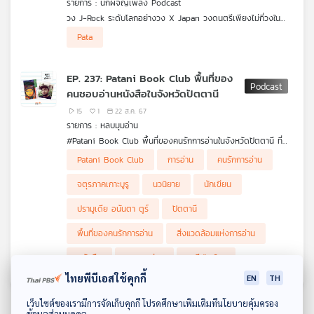
รายการ : นักผจญเพลง Podcast
คุณ
วง J-Rock ระดับโลกอย่างวง X Japan วงดนตรีเพียงไม่กี่วงใน
เอเชียที่ได้ชื่อว่าเป็น ‘ตำนาน’ อีกทั้งยังเป็นต้นแบบให้กับวงการเพลงร็
เรื่องราวของ X Japan จะถูกบอกเล่าผ่านวงดนตรีที่ก่อตั้งขึ้นเพื่อ
Pata
อกในญี่ปุ่นอีกด้วย
เล่น Tribute ให้กับ X JAPAN โดยเฉพาะ นั่นก็คือวง “X Bangkok”
รวมถึงประเด็นที่เป็นข่าวช็อกโลกเกี่ยวกับสมาชิกภายในวง เหตุการณ์
เพลง
เหล่าศิลปินมากฝีมือที่เป็นแฟนเพลงตัวยงจะพาเราย้อนรอยตำนาน X
ความเจ็บปวดที่ได้สร้างความสวยงามผ่านบทเพลงนั้นจะมีเรื่องราวใด
Japan ไม่ว่าจะเป็นการเดินทางตั้งแต่จุดเริ่มต้นการรวมวง การแบ่ง
ซ่อนอยู่บ้าง ไปฟังได้ใน นักผจญเพลง Podcast EP นี้
EP. 237: Patani Book Club พื้นที่ของ
ยุคสมัยของ X Japan ในแต่ละยุค ไปจนถึงวันที่ X Japan ได้สร้าง
คนชอบอ่านหนังสือในจังหวัดปัตตานี
ปรากฏการณ์ในการที่เปลี่ยนวงการเพลงร็อกญี่ปุ่นจากใต้ดิน ให้กลาย
เป็นตำนานระดับโลก
บทความ
15
1
22 ส.ค. 67
รายการ : หลบมุมอ่าน
#Patani Book Club พื้นที่ของคนรักการอ่านในจังหวัดปัตตานี ที่
เปิดโอกาสให้ผู้สนใจมีส่วนร่วมในการนำหนังสือมาพูดคุยแลกเปลี่ยน
#หลบมุมอ่าน ชวน อารีฟีน โสะ แห่ง Patani Book Club มาร่วม
Patani Book Club
การอ่าน
คนรักการอ่าน
ข่าว
และการออกแบบกิจกรรมร่วมกันเพื่อสร้างสิ่งแวดล้อมแห่งการอ่าน
พูดคุยถึงที่มาและแรงบันดาลใจในการสร้างกลุ่ม ร้านหนังสือในจังหวัด
และ
ปัตตานี เพื่อน ๆ ที่มารวมกลุ่มกันอ่านอะไรกันบ้าง รวมถึงหนังสือเล่ม
จตุรภาคเกาะบูรู
นวนิยาย
นักเขียน
โปรดของเขาอย่างผลงานนวนิยายชุดจตุรภาคเกาะบูรูของปรามูเดีย
กิจกรรม
อนันตา ตูร์
ปรามูเดีย อนันตา ตูร์
ปัตตานี
พื้นที่ของคนรักการอ่าน
สิ่งแวดล้อมแห่งการอ่าน
เกี่ยว
หนังสือ
หลบมุมอ่าน
อารีฟีน โสะ
กับ
เรา
ไทยพีบีเอสใช้คุกกี้
EN
TH
ดาวน์โหลด Thai PBS Podcast Application
เว็บไซต์ของเรามีการจัดเก็บคุกกี้ โปรดศึกษาเพิ่มเติมที่นโยบายคุ้มครอง
ข้อมูลส่วนบุคคล