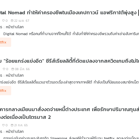
ital Nomad ทำให้ค่าครองชีพในเมืองเคปทาวน์ แอฟริกาใต้พุ่งสูง
0
22 เม.ย. 67
ร : หน้าต่างโลก
Digital Nomad หรือคนที่ทำงานจากที่ไหนก็ได้ กำลังทำให้ค่าครองชีพรวมถึงค่าเช่าอสังหาริม
ชาวจีนไม่ปลื้มซีรีย์ดังใน Netflix เรื่อง "3 Body Problem" หลังตีแผ่ความโหดร้ายอันดำมืดใ
tflix
 "ร้อยแกร่งแข่งอึด" ซีรีส์เรียลลิตี้ที่ดัดแปลงจากสควิดเกมถึงไม่
0
08 มี.ค. 66
ร : หน้าต่างโลก
กร่งแข่งอึด ซีรีส์เรียลลิตี้แนวเอาตัวรอดเรื่องล่าสุดจากเกาหลีใต้ กำลังเป็นที่นิยมของสมาชิกเ
วิตรอดในซีรีส์ดังอย่าง สควิดเกม ซึ่งเป็นที่รู้จักไปทั่วโลก แต่กลับไม่ได้รับความนิยมในประเทศ
tflix
คารกลางเมียนมาสั่งงดจ่ายหนี้ต่างประเทศ เพื่อรักษาปริมาณทุนส
งต่อเนื่องเป็นไตรมาส 2
0
21 ก.ค. 65
ร : หน้าต่างโลก
การแข่งขันอย่างรุนแรงในธุรกิจ Streaming ส่งผลให้จำนวนผู้ใช้งาน Netflix ลดลงต่อเนื่องเ