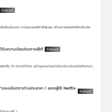
ทรัพย์ในเมืองเคป ทาวน์ของแอฟริกาใต้พุ่งสูง สร้างความไม่พอใจให้คนท้องถิ่น
นประวัติศาสตร์จีน
ได้รับความนิยมในเกาหลีใต้
น็ตฟลิกซ์ใน 78 ประเทศทั่วโลก แม้ว่ารูปแบบการแข่งขันจะมีบางส่วนคล้ายกับเกมการ
ตนเอง ส่วนจะเป็นเพราะอะไร ชวนหาเหตุผลกันได้ในหน้าต่างโลก
ำรองเงินตราต่างประเทศ / ยอดผู้ใช้ Netflix
ป็นไตรมาสที่ 2