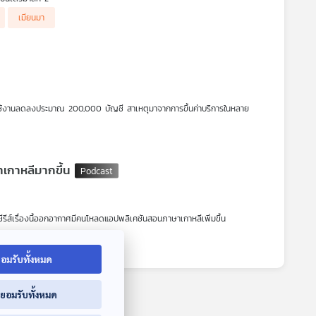
ะป้องกันเงินไหลออกนอกประเทศ จะทำให้เกิดผลกระทบต่อประเทศไทยหรือไม่
เมียนมา
วนผู้ใช้งานลดลงประมาณ 200,000 บัญชี สาเหตุมาจากการขึ้นค่าบริการในหลาย
านลดลง
ห้ ทั้ง ๆ ที่เขาร้องขอว่าอย่าจัดให้ เนื่องจากเขามีอาการวิตกวังกล
าษาเกาหลีมากขึ้น
ีรีส์เรื่องนี้ออกอากาศมีคนโหลดแอปพลิเคชันสอนภาษาเกาหลีเพิ่มขึ้น
อมรับทั้งหมด
่ยอมรับทั้งหมด