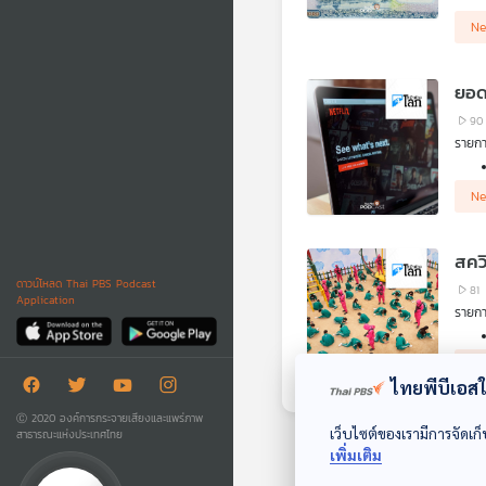
Ne
ยอด
90
รายกา
Ne
ดาวน์โหลด Thai PBS Podcast
81
Application
รายกา
Ne
ไทยพีบีเอสใช
Ⓒ 2020 องค์การกระจายเสียงและแพร่ภาพ
เว็บไซต์ของเรามีการจัดเก็
สาธารณะแห่งประเทศไทย
เพิ่มเติม