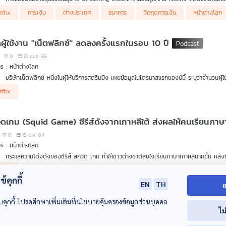
ธนาคารกลางเมียนมาประกาศระงับการชำระหนี้ต่างประเทศ เพื่อดูแลเสถียรภาพของค่าเงินแล
tflix
การเงิน
ต่างประเทศ
ธนาคาร
วิกฤตการเงิน
หน้าต่างโลก
ผู้ใช้งาน "เน็ตฟลิกซ์" ลดลงครั้งแรกในรอบ 10 ปี
0
21 เม.ย. 65
ร : หน้าต่างโลก
บริษัทเน็ตฟลิกซ์ หนึ่งในผู้ให้บริการสตรีมมิง เผยข้อมูลในไตรมาสแรกของปีนี้ ระบุว่าจำน
ประเทศ และการยุติการให้บริการในรัสเซีย ซึ่งถือเป็นครั้งแรกในรอบกว่า 10 ปีที่จำนวนผู้ใช้ง
tflix
พนักงานบริษัทในสหรัฐฯ ได้รับเงินชดเชยกว่า 14 ล้านบาท หลังหัวหน้าจัดงานเซอร์ไพรซ์วันเกิดใ
สควิดเกม (Squid Game) ซีรีส์ดังจากเกาหลีใต้ ส่งผลให้คนเรียนภ
0
15 ต.ค. 64
ร : หน้าต่างโลก
กระแสความโด่งดังของซีรีส์ สควิด เกม ทำให้ชาวต่างชาติสนใจเรียนภาษาเกาหลีมากขึ้น หลังซ
ซูเปอร์แมนเปิดตัวคู่รักเพศเดียวกัน
tflix
บริษัทของเล่นเลิกทำบรรจุภัณฑ์แบ่งเพศ
้คุกกี้
องค์การอนามัยโลกแนะฉีดวัคซีนกระตุ้นภูมิให้คนอ่อนแอก่อน
EN
TH
ย
บคุกกี้ โปรดศึกษาเพิ่มเติมที่นโยบายคุ้มครองข้อมูลส่วนบุคคล
ไม