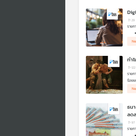
Dig
29
รายกา
Ne
ทำไม
122
รายกา
ร้อยแ
เอาชี
Ne
ธนา
ลดล
97
รายกา