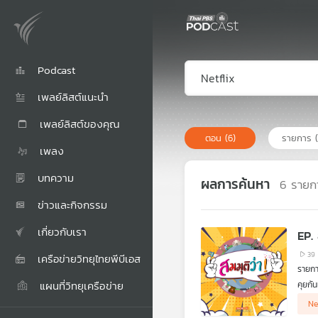
Podcast
เพลย์ลิสต์แนะนำ
เพลย์ลิสต์ของคุณ
ตอน
(6)
รายการ
เพลง
บทความ
ผลการค้นหา
6
รายก
ข่าวและกิจกรรม
เกี่ยวกับเรา
EP. 
39
เครือข่ายวิทยุไทยพีบีเอส
รายกา
แผนที่วิทยุเครือข่าย
คุยกัน
เหลือ
Ne