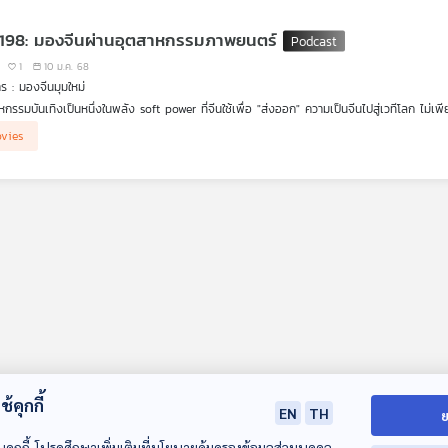
EP. 198: มองจีนผ่านอุตสาหกรรมภาพยนตร์
1
10 ม.ค. 68
ร : มองจีนมุมใหม่
หกรรมบันเทิงเป็นหนึ่งในพลัง soft power ที่จีนใช้เพื่อ "ส่งออก" ความเป็นจีนไปสู่เวทีโลก ไม่เ
นความเปลี่ยนแปลงและความเป็นไปของสังคมจีนแต่ละยุคสมัย
 หวังวิวัฒนา ชวน รศ.วรศักดิ์ มหัทธโนบล ที่ปรึกษาศูนย์จีนศึกษา จุฬาลงกรณ์มหาวิทยาลัย เล่
vies
รแสดง "งิ้ว" หรืออุปรากรจีน มีส่วนปรากฏในยุคต้นของแผ่นฟิล์มจีนอย่างไร
้คุกกี้
EN
TH
ย
บคุกกี้ โปรดศึกษาเพิ่มเติมที่นโยบายคุ้มครองข้อมูลส่วนบุคคล