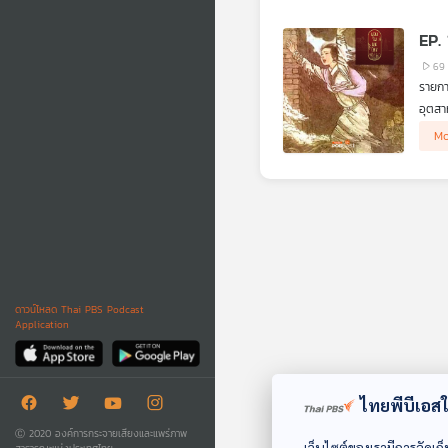
69
รายกา
อุตสา
สะท้อ
โสภิต
Mo
ของกา
ดาวน์โหลด Thai PBS Podcast
Application
ไทยพีบีเอสใช
Ⓒ 2020 องค์การกระจายเสียงและแพร่ภาพ
เว็บไซต์ของเรามีการจัดเก็