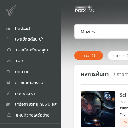
Podcast
เพลย์ลิสต์แนะนำ
เพลย์ลิสต์ของคุณ
ตอน
(2)
รายการ
เพลง
บทความ
ผลการค้นหา
2
รายก
ข่าวและกิจกรรม
เกี่ยวกับเรา
Sci
11
เครือข่ายวิทยุไทยพีบีเอส
รายก
แผนที่วิทยุเครือข่าย
Thai 
เกียร
Sc
จินต