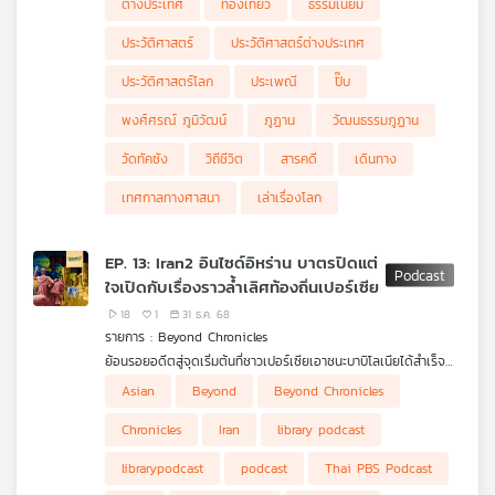
ต่างประเทศ
ท่องเที่ยว
ธรรมเนียม
ประวัติศาสตร์
ประวัติศาสตร์ต่างประเทศ
ประวัติศาสตร์โลก
ประเพณี
ปั๊บ
พงศ์ศรณ์ ภูมิวัฒน์
ภูฏาน
วัฒนธรรมภูฏาน
วัดทัคซัง
วิถีชีวิต
สารคดี
เดินทาง
เทศกาลทางศาสนา
เล่าเรื่องโลก
EP. 13: Iran2 อินไซด์อิหร่าน บาตรปิดแต่
ใจเปิดกับเรื่องราวล้ำเลิศท้องถิ่นเปอร์เซีย
18
1
31 ธ.ค. 68
รายการ : Beyond Chronicles
ย้อนรอยอดีตสู่จุดเริ่มต้นที่ชาวเปอร์เซียเอาชนะบาบิโลเนียได้สำเร็จ
และเริ่มเรียกตัวเองว่า
"ชาวอารยัน"
ที่นี่คือดินแดนที่เป็นจุดกำเนิด
Asian
Beyond
Beyond Chronicles
ของศาสนาที่เก่าแก่ที่สุดในโลกอย่างโซโรอัสเตอร์ ซึ่งพัฒนามาเป็น
ชาวอิหร่านในปัจจุบัน เราจะพาคุณไปสำรวจนวัตกรรมอันชาญฉลาดใน
Chronicles
Iran
library podcast
ทะเลทราย ทั้งตู้เย็นโบราณ
Yakhchal
หอดักลม และทางน้ำใต้เมือง
พร้อมไขความลับของน้ำกุหลาบและลวดลายบนพรมเปอร์เซียในเมือ
librarypodcast
podcast
Thai PBS Podcast
งอิสฟาฮาน ที่ถูกขนานนามว่าเป็น "ครึ่งหนึ่งของโลก" ติดตามเรื่อง