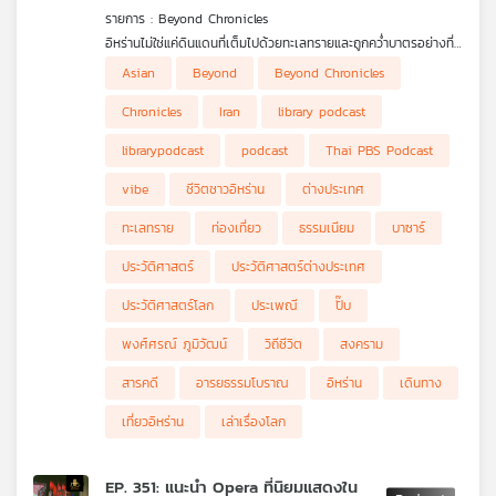
รายการ : Beyond Chronicles
อิหร่านไม่ใช่แค่ดินแดนที่เต็มไปด้วยทะเลทรายและถูกคว่ำบาตรอย่างที่
หลายคนเข้าใจ ในอดีต ที่นี่คือศูนย์กลางแห่งเทคโนโลยีที่รุ่งเรืองอย่าง
Asian
Beyond
Beyond Chronicles
มาก เราจะพาคุณไปสำรวจย่านบาซาร์ใจกลางเมืองในยุคปัจจุบัน ชม
โรงแรม ร้านอาหาร คาเฟ่ และร้านค้าต่าง ๆ เพื่อสัมผัสชีวิตจริงของ
Chronicles
Iran
library podcast
ผู้คนที่นี่ให้ลึกซึ้งยิ่งขึ้น ติดตามเรื่องราวที่น่าสนใจเหล่านี้ได้ในรายการ
“Beyond Chronicle เล่าเรื่องโลก”
librarypodcast
podcast
Thai PBS Podcast
vibe
ชีวิตชาวอิหร่าน
ต่างประเทศ
ทะเลทราย
ท่องเที่ยว
ธรรมเนียม
บาซาร์
ประวัติศาสตร์
ประวัติศาสตร์ต่างประเทศ
ประวัติศาสตร์โลก
ประเพณี
ปั๊บ
พงศ์ศรณ์ ภูมิวัฒน์
วิถีชีวิต
สงคราม
สารคดี
อารยธรรมโบราณ
อิหร่าน
เดินทาง
เที่ยวอิหร่าน
เล่าเรื่องโลก
EP. 351: แนะนำ Opera ที่นิยมแสดงใน