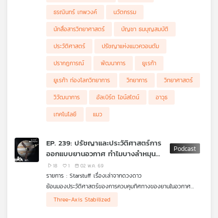
เครือ
ธรณินทร์ เทพวงค์
นวัตกรรม
ข่าย
นักสื่อสารวิทยาศาสตร์
บัญชา ธนบุญสมบัติ
วิทยุ
ไทย
ประวัติศาสตร์
ปรัชญาแห่งแมวควอนตัม
พี
บี
ปรากฏการณ์
พัฒนาการ
ยูเรก้า
เอส
ยูเรก้า ท่องโลกวิทยาการ
วิทยาการ
วิทยาศาสตร์
วิวัฒนาการ
อัลเบิร์ต ไอน์สไตน์
อาวุธ
แผนที่
เทคโนโลยี
แมว
วิทยุ
เครือ
EP. 239: ปรัชญาและประวัติศาสตร์การ
ข่าย
ออกแบบยานอวกาศ ทำไมบางลำหมุน
บางลำไม่หมุน
18
1
02 พ.ค. 69
รายการ : Starstuff เรื่องเล่าจากดวงดาว
ย้อนมองประวัติศาสตร์ของการควบคุมทิศทางของยานในอวกาศ
ตั้งแต่ยุคแรกของการสำรวจอวกาศ วิศวกรเลือกใช้วิธีที่เรียบง่ายที่สุด
Three-Axis Stabilized
อย่าง Spin Stabilization ให้ยานหมุนรอบตัวเองเหมือนลูกข่าง
เพื่อสร้างเสถียรภาพโดยไม่ต้องใช้ระบบควบคุมที่ซับซ้อน แต่พอ