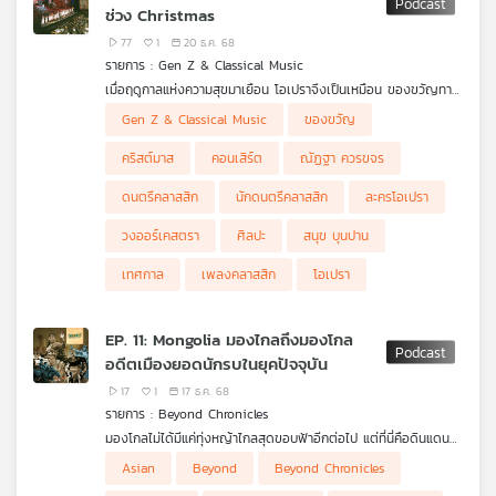
ช่วง Christmas
77
1
20 ธ.ค. 68
รายการ : Gen Z & Classical Music
เมื่อฤดูกาลแห่งความสุขมาเยือน โอเปราจึงเป็นเหมือน ของขวัญทาง
เสียง ที่มอบความหมายให้กับเทศกาลแห่งปาฏิหาริย์นี้
.
Gen Z & Classical Music
ของขวัญ
GenZ and Classical Music ตอนนี้ เราจะพาคุณเข้าสู่โลกของ
ละครโอเปรา ที่ได้รับความนิยมในช่วงเทศกาลคริสต์มาสทั้งผลงาน
คริสต์มาส
คอนเสิร์ต
ณัฏฐา ควรขจร
ระดับตำนานที่แสดงกันทั่วโลกและเรื่องราวเบื้องหลังที่เชื่อมโยงศิลปะ
ดนตรี และจิตวิญญาณของผู้คน ไปกับ สนุข บุนปาน นัก Flute ชาว
ดนตรีคลาสสิก
นักดนตรีคลาสสิก
ละครโอเปรา
ไทยผู้หลงใหลใน ละครโอเปรา
วงออร์เคสตรา
ศิลปะ
สนุข บุนปาน
เทศกาล
เพลงคลาสสิก
โอเปรา
EP. 11: Mongolia มองไกลถึงมองโกล
อดีตเมืองยอดนักรบในยุคปัจจุบัน
17
1
17 ธ.ค. 68
รายการ : Beyond Chronicles
มองโกลไม่ได้มีแค่ทุ่งหญ้าไกลสุดขอบฟ้าอีกต่อไป แต่ที่นี่คือดินแดน
แห่งอดีตยอดนักรบที่โลกตะวันออกต้องยอมสยบ เราจะพาคุณไป
Asian
Beyond
Beyond Chronicles
สำรวจมหกรรมกีฬาประจำชาติ บ้านเรือนและชีวิตความเป็นอยู่ของ