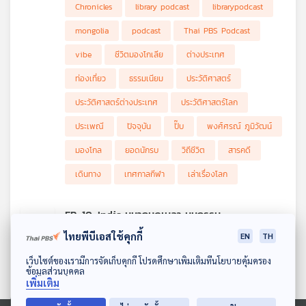
ผู้คนไปชิมอาหารและเดินตลาดท้องถิ่นเพื่อทำความรู้จักกับอดีต
Chronicles
library podcast
librarypodcast
มหาอำนาจและเมืองของยอดนักรับแห่งนี้ให้มากขึ้นใน
“Beyond
Chronicle เล่าเรื่องโลก”
mongolia
podcast
Thai PBS Podcast
vibe
ชีวิตมองโกเลีย
ต่างประเทศ
ท่องเที่ยว
ธรรมเนียม
ประวัติศาสตร์
ประวัติศาสตร์ต่างประเทศ
ประวัติศาสตร์โลก
ประเพณี
ปัจจุบัน
ปั๊บ
พงศ์ศรณ์ ภูมิวัฒน์
มองโกล
ยอดนักรบ
วิถีชีวิต
สารคดี
เดินทาง
เทศกาลกีฬา
เล่าเรื่องโลก
EP. 10: India มหากุมภเมลา มหกรรม
ศาสนาใหญ่ที่สุดในโลก
ไทยพีบีเอสใช้คุกกี้
EN
TH
40
1
10 ธ.ค. 68
ดาวน์โหลด Thai PBS Podcast Application
รายการ : Beyond Chronicles
เว็บไซต์ของเรามีการจัดเก็บคุกกี้ โปรดศึกษาเพิ่มเติมที่นโยบายคุ้มครอง
ข้อมูลส่วนบุคคล
เราจะพาคุณไปสำรวจเทศกาลทางศาสนาที่ยิ่งใหญ่ที่สุดในโลกอย่าง
เพิ่มเติม
"มหากุมภเมลา"
ที่จัดขึ้นทุก 144 ปี ณ ประเทศอินเดีย ซึ่งคาดว่าจะมี
Asian
Beyond
Beyond Chronicles
ผู้เข้าร่วมงานมากกว่า 400 ล้านคน เป็นงานรวมตัวทางศาสนาที่จัด