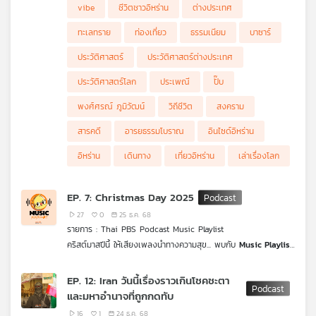
ราวที่น่าสนใจเหล่านี้ได้ในรายการ
“Beyond Chronicle เล่าเรื่องโลก”
vibe
ชีวิตชาวอิหร่าน
ต่างประเทศ
ทะเลทราย
ท่องเที่ยว
ธรรมเนียม
บาซาร์
ประวัติศาสตร์
ประวัติศาสตร์ต่างประเทศ
ประวัติศาสตร์โลก
ประเพณี
ปั๊บ
พงศ์ศรณ์ ภูมิวัฒน์
วิถีชีวิต
สงคราม
สารคดี
อารยธรรมโบราณ
อินไซด์อิหร่าน
อิหร่าน
เดินทาง
เที่ยวอิหร่าน
เล่าเรื่องโลก
EP. 7: Christmas Day 2025
27
0
25 ธ.ค. 68
รายการ : Thai PBS Podcast Music Playlist
คริสต์มาสปีนี้ ให้เสียงเพลงนำทางความสุข... พบกับ
Music Playlist
สุดพิเศษจาก
Thai PBS Podcast
ที่รวมเพลงคริสต์มาสหลากรส
หลายอารมณ์ ฟังยาว ๆ ได้ตลอดเทศกาล จะเหงา จะรัก หรือจะซึ้ง
EP. 12: Iran วันนี้เรื่องราวเกินโชคชะตา
เรามีให้ครบ เข้าไปฟังกันได้เลย แล้วคุณจะหลงรักเทศกาลนี้มากกว่า
และมหาอำนาจที่ถูกกดทับ
เดิม
16
1
24 ธ.ค. 68