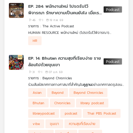
ภารกิจเริ่มต้อง “ชี้เป้า” แม่นขึ้น ไม่ว่าจะเป็นเสาอากาศ กล้อง หรือ
EP. 284: พนักงานใหม่ โปรดรับไว้
แผงโซลาร์ ยานแบบ Three-Axis Stabilized ที่ไม่หมุนก็เริ่มเข้ามา
พิจารณา รักษาความเป็นคนยังไง เมื่อเรา
แทน
เป็นแค่ทรัพยากร
46
1
19 ก.พ. 69
Starstuff ตอนนี้จะพาไล่ตั้งแต่ยุคที่ใช้การหมุนเพื่อเอาตัวรอดใน
รายการ : The Active Podcast
อวกาศ ไปจนถึงยานรุ่นใหม่ที่ทำภารกิจระดับละเอียดสูง เพราะสุดท้าย
HUMAN RESOURCE พนักงานใหม่ (โปรดรับไว้พิจารณา)
แล้ว การจะหมุนหรือไม่หมุน ไม่ใช่แค่เรื่องเทคนิค แต่มันคือการเลือกว่า
ภาพยนตร์ลำดับที่ 9 ของ นวพล ธำรงรัตนฤทธิ์ เรื่องเราเล่าความ
.
จะ “แลกอะไร” เพื่อให้ภารกิจนั้นเกิดขึ้นได้จริง
HR
จริงของพนักงานออฟฟิศที่ใช้ชีวิตแสนธรรมดา บนโครงสร้างสังคม
หนังเดินเรื่องด้วย ‘เฟรนด์’ พนักงาน HR สาวที่ท้อง 2 เดือน กับสิ่ง
ไทยอันบูดเบี้ยว
ที่ต้องพบเจอในชีวิตประจำวัน ทั้งความเหนื่อยล้า หัวหน้าท็อกซิก
.
ความตายของเพื่อนร่วมงาน สังคมที่ไม่ปลอดภัย และการพึ่งพาระบบ
คุยกับ อ.เอ๋ - กุลวดี ทองไพบูลย์ นายกสมาคมนักจิตวิทยาคลินิก กับ
EP. 14: Bhutan ความสุขที่เรียบง่าย ราย
อุปถัมป์ที่กลายเป็นปัจจัยในการเอาชีวิตรอด
หลากหลายประเด็นที่ฉายความความจริงในสังคมอย่างตรงไปตรงมา
ล้อมไปด้วยขุนเขา
ตั้งแต่ปัญหาระดับสุขภาพจิตของผู้คน จนไปถึงโครงสร้างระดับใหญ่
ของประเทศ กับคำถามสำคัญว่า ในช่วงเวลาแห่งความเหนื่อยหนักบน
31
1
07 ม.ค. 69
โลกใบนี้ ว่าเราจะรักษาความเป็น ‘มนุษย์’ ไว้ได้อย่างไร ในโลกที่เราอาจ
รายการ : Beyond Chronicles
เกิดมาเป็นเพียงแค่ ‘ทรัพยากร’
ร่วมสัมผัสเทศกาลทางศาสนาที่สำคัญใน
ภูฏาน
อย่างเทศกาลดรุปเชน
และเทศกาลเตซู ณ
เมืองปูนาคา
เราจะพาไปทำความเข้าใจความหมาย
Asian
Beyond
Beyond Chronicles
และตำนานเบื้องหลัง พร้อมพาชมบ้านเมือง วัฒนธรรม และแหล่ง
ท่องเที่ยวต่าง ๆ อัปเดตข้อมูลปี 2025 ทั้งการกินอาหารภูฏานแท้ ๆ
Bhutan
Chronicles
library podcast
การรีวิวภาพยนตร์ที่ถ่ายทำในภูฏาน และประสบการณ์สุดระทึกกับการขี่
ม้าเลาะริมหน้าผาเพื่อสำรวจ
วัดทัคซัง
ติดตามเรื่องราวที่น่าสนใจเหล่า
librarypodcast
podcast
Thai PBS Podcast
นี้ได้ในรายการ
“Beyond Chronicle เล่าเรื่องโลก”
vibe
ขุนเขา
ความสุขที่เรียบง่าย