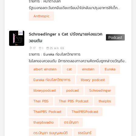
รายการ : หน้าต่างโลก
คุณ
รัฐเบงกอลตะวันตกอินเดียเตรียมนำไข่กลับมาปรุงอาหารให้เด็ก
นักเรียน หลังถอดไข่ออกจากโครงการอาหารกลางวันโรงเรียนและ
Anthropic
เปลี่ยนเป็นอาหารมังสวิรัติจากพืชแทนจนเผชิญกระแสวิพากษ์วิจารณ์
เพลง
หนัก / Anthropic ยอมรับโมเดล AI "Claude" แฮ็กระบบบริษัทอื่น
3 แห่ง
Schroedinger s Cat ปรัชญาแห่งแมวค
วอนตัม
บทความ
17
1
25 พ.ค. 69
รายการ : Eureka ท่องโลกวิทยาการ
ในโลกของควอนตัม มีการทดลองทางความคิดหนึ่งถูกกล่าวขวัญถึง
ในวัฒนธรรมร่วมสมัยบ่อยครั้ง นั่นคือ "แมวของชเรอดิงเงอร์"
albert einstein
cat
einstein
Eureka
ข่าว
(Schrödinger's Cat) ภาพของแมวตัวหนึ่งที่ติดอยู่ในกล่องปิดทึบ
และ
และถูกอธิบายซ้ำ ๆ ในหน้าหนังสือและสื่อสิ่งพิมพ์ทั่วไปว่า ‘กำลังเป็น
Eureka ท่องโลกวิทยาการ
library podcast
และตายในเวลาเดียวกัน’ ได้กลายเป็นสัญลักษณ์อันน่าพิศวงที่แสดง
กิจกรรม
ถึงความย้อนแย้งของกลศาสตร์ควอนตัม
librarypodcast
podcast
Schroedinger
ทว่าในความเป็นจริง ประวัติศาสตร์และเบื้องหลังของปฏิพัทธ์ทาง
Thai PBS
Thai PBS Podcast
thaipbs
ความคิดนี้กลับมีนัยที่ลึกซึ้งและแตกต่างออกไปอย่างสิ้นเชิง เพราะมัน
เกี่ยว
ไม่ได้ถูกสร้างขึ้นเพื่อสนับสนุนความลี้ลับของควอนตัม แต่ถูกคิดค้นขึ้น
ThaiPBS Podcast
ThaiPBSPodcast
กับ
มาโดย แอร์วิน ชเรอดิงเงอร์ เพื่อ "ท้าทาย" และชี้ให้เห็นถึงความย้อน
เรา
แย้งของการตีความทฤษฎีทางฟิสิกส์ในยุคนั้น
thaipbsradio
ดร.บัญชา
ดร.บัญชา ธนบุญสมบัติ
ธรณินทร์