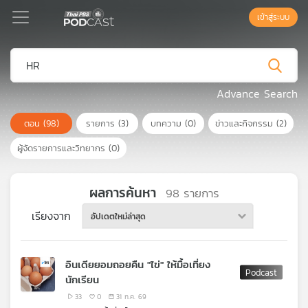
เข้าสู่ระบบ
Podcast
Advance Search
ตอน
(98)
รายการ
(3)
บทความ
(0)
ข่าวและกิจกรรม
(2)
เพล
ย์
ผู้จัดรายการและวิทยากร
(0)
ลิ
สต์
แนะนำ
ผลการค้นหา
98
รายการ
เรียงจาก
อัปเดตใหม่ล่าสุด
เพล
ย์
อินเดียยอมถอยคืน "ไข่" ให้มื้อเที่ยง
ลิ
นักเรียน
สต์
ของ
33
0
31 ก.ค. 69