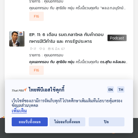
รายการ : คุยนอกกรอบ
คุณ
คุยนอกกรอบ กับ สุทธิชัย หยุ่น ครั้งนี้ชวนคุยกับ "พล.อ.ท.อนุรักษ์
รมณารักษ์" เจ้ากรมยุทธการทหารอากาศ กองทัพอากาศ กับแนวทาง
F16
การจัดซื้อเครื่องบินรบ ของกองทัพอากาศเพื่อความคุ้มค่างบ
เพลง
ประมาณ การเพิ่มขีดความสามารถอุตสาหกรรมป้องกันประเทศ และ
การเตรียมบุคลากรของกองทัพอากาศ กองทัพไทย หรือแม้แต่คนไทย
EP. 11: 6 เดือน รมต.กลาโหล กับคำตอบ
สำหรับการพัฒนาต่อยอด ฟังได้ในรายการ คุยนอกกรอบ ค่ะ
ทหารมีไว้ทำไม และ การรัฐประหาร
บทความ
17
0
15 มี.ค. 67
รายการ : คุยนอกกรอบ
คุยนอกกรอบ กับ สุทธิชัย หยุ่น
ครั้งนี้ชวนคุยกับ
ดร.สุทิน คลังแสง
รมว.กลาโหม
ถึง 6 เดือนในบทบาท รมว.กลาโหมที่มาจากพลเรือน
F16
ข่าว
และโจทย์ท้าทายของการพัฒนากองทัพ งานด้านความมั่นคงของ
และ
ประเทศ การซื้อยุทโธปกรณ์ อากาศยาน การเกณฑ์ทหารผ่านการ
สมัครใจ และคำตอบของคำว่า ทหารมีไว้ทำไม กับการ รัฐประหาร
กิจกรรม
ไทยพีบีเอสใช้คุกกี้
EN
TH
ดาวน์โหลด Thai PBS Podcast Application
เว็บไซต์ของเรามีการจัดเก็บคุกกี้ โปรดศึกษาเพิ่มเติมที่นโยบายคุ้มครอง
ข้อมูลส่วนบุคคล
เกี่ยว
เพิ่มเติม
กับ
เรา
ยอมรับทั้งหมด
ไม่ยอมรับทั้งหมด
ปิด
Ⓒ 2020 องค์การกระจายเสียงและแพร่ภาพสาธารณะแห่งประเทศไทย