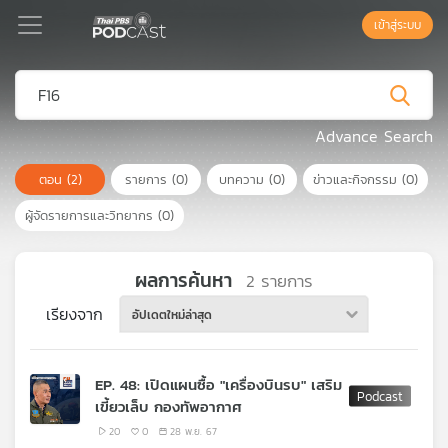
เข้าสู่ระบบ
Podcast
Advance Search
ตอน
(2)
รายการ
(0)
บทความ
(0)
ข่าวและกิจกรรม
(0)
เพล
ย์
ผู้จัดรายการและวิทยากร
(0)
ลิ
สต์
แนะนำ
ผลการค้นหา
2
รายการ
เรียงจาก
อัปเดตใหม่ล่าสุด
เพล
ย์
EP. 48: เปิดแผนซื้อ "เครื่องบินรบ" เสริม
ลิ
เขี้ยวเล็บ กองทัพอากาศ
สต์
ของ
20
0
28 พ.ย. 67