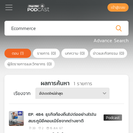
เข้าสู่ระบบ
Podcast
Advance Search
ตอน
(1)
รายการ
(0)
บทความ
(0)
ข่าวและกิจกรรม
(0)
เพล
ย์
ผู้จัดรายการและวิทยากร
(0)
ลิ
สต์
แนะนำ
ผลการค้นหา
1
รายการ
เรียงจาก
อัปเดตใหม่ล่าสุด
เพล
ย์
EP. 484: ธุรกิจท้องถิ่นไปต่ออย่างไรใน
ลิ
สมรภูมิอีคอมเมิร์ซจากต่างชาติ
สต์
ของ
33
2
15 ส.ค. 67