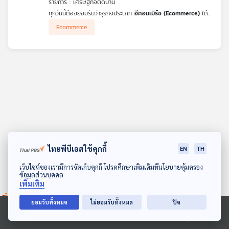
รายการ : เศรษฐกิจติดบ้าน
คุณ
ทุกวันนี้ต้องยอมรับว่าธุรกิจประเภท
อีคอมเมิร์ซ (Ecommerce)
ได้
รับความนิยมจากคนไทย โดยส่วนใหญ่เป็นแพลตฟอร์มจากต่าง
Ecommerce
ประเทศแทบทั้งสิ้น สำหรับแพลตฟอร์มของคนไทยตอนนี้กำลังตกที่
เพลง
นั่งลำบาก ซึ่งรวมถึงสินค้าของไทยที่ได้รับผลกระทบอย่างหนักด้วย ที่
สำคัญกำลังเปลี่ยนสถานะเป็นประเทศผู้บริโภคที่เม็ดเงินกำลังไหลออก
ผ่านแพลตฟอร์มออนไลน์ของต่างชาติที่เข้ามาตีตลาดในไทย
สถานการณ์แบบนี้ธุรกิจท้องถิ่นของไทย ยังมีอนาคตที่สดใสรออยู่หรือ
ไม่ แล้วจะไปข้างหน้าต่ออย่างไร ดร.วิทย์ สิทธิเวคิน และ คุณภาวุธ
บทความ
พงษ์วิทยภานุ ผู้ก่อตั้งตลาด.คอม ผู้บุกเบิกตลาดอีคอมเมิร์ซสัญชาติ
ไทย เล่าให้ฟังในรายการ เศรษฐกิจติดบ้าน ค่ะ
ข่าว
และ
กิจกรรม
ไทยพีบีเอสใช้คุกกี้
EN
TH
ดาวน์โหลด Thai PBS Podcast Application
เว็บไซต์ของเรามีการจัดเก็บคุกกี้ โปรดศึกษาเพิ่มเติมที่นโยบายคุ้มครอง
ข้อมูลส่วนบุคคล
เกี่ยว
เพิ่มเติม
กับ
เรา
ยอมรับทั้งหมด
ไม่ยอมรับทั้งหมด
ปิด
Ⓒ 2020 องค์การกระจายเสียงและแพร่ภาพสาธารณะแห่งประเทศไทย