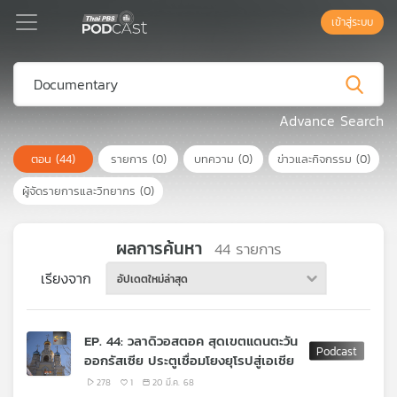
เข้าสู่ระบบ
Podcast
Advance Search
ตอน
(44)
รายการ
(0)
บทความ
(0)
ข่าวและกิจกรรม
(0)
เพล
ย์
ผู้จัดรายการและวิทยากร
(0)
ลิ
สต์
แนะนำ
ผลการค้นหา
44
รายการ
เรียงจาก
อัปเดตใหม่ล่าสุด
เพล
ย์
EP. 44: วลาดิวอสตอค สุดเขตแดนตะวัน
ลิ
ออกรัสเซีย ประตูเชื่อมโยงยุโรปสู่เอเชีย
สต์
ของ
278
1
20 มี.ค. 68