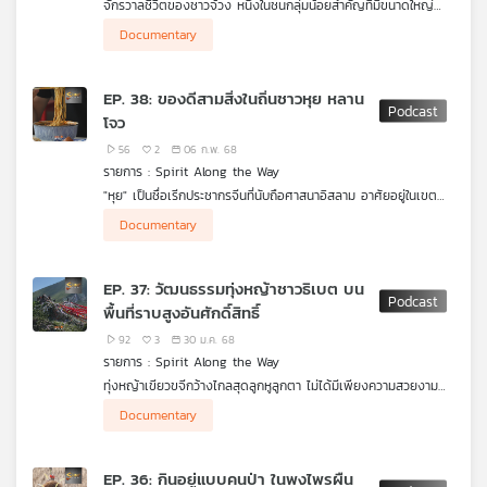
จักรวาลชีวิตของชาวจ้วง หนึ่งในชนกลุ่มน้อยสำคัญที่มีขนาดใหญ่
ต้องมีอีกอย่างมากินคู่กันจึงจะครบสูตรความอร่อย คืออะไร ไก่
ของประเทศจีนที่มีประชากรมากถึง 12 ล้านคน แม้มีประชากรจำนวน
สัมพันธ์กับประวัติศาสตร์ความเชื่ออะไรบ้าง แล้วเมนูไก่ในเกาหลีและ
Documentary
มาก แต่ก็มีความผูกพันกันเป็นเครือญาติ
ตะวันออกกลางมีที่มาที่ไปอย่างไร รายการ Spirit Along the Way
เล่าให้ฟังค่ะ
จากตำนานกล่าวถึงหญิงชาวจ้วงคนแรกเกิดมาจากใจกลางเกสร
EP. 38: ของดีสามสิ่งในถิ่นชาวหุย หลาน
ดอกไม้ เธอได้ปั้นดินให้เป็นมนุษย์จนเกิดลูกหลานชนเผ่าจ้วง ระบบ
โจว
สังคมของที่นี่ผู้หญิงเป็นใหญ่ ในสมัยก่อนการแต่งงานฝ่ายชายจะเป็น
ฝ่ายเข้าบ้านของฝ่ายหญิง หรือที่เรียกว่า "เอาเขย" ส่วนลูกที่เกิดมา
56
2
06 ก.พ. 68
ต้องใช้แซ่หรือนามสกุลผู้เป็นแม่นำหน้า ผู้อาวุโสจะได้รับการยกย่องให้
รายการ : Spirit Along the Way
เป็น "ย่า" ซึ่งมีบทบาทสำคัญในการเป็นผู้นำทางความเชื่อ รวมถึงผู้
"หุย" เป็นชื่อเรีกประชากรจีนที่นับถือศาสนาอิสลาม อาศัยอยู่ในเขต
หญิงยังคงต้องทำงานหนักกว่าผู้ชาย จนกระทั่งมีการปฏิวัติ
ปกครองตนเองชนชาติหุย ซึ่งเป็นชนกลุ่มน้อยที่มีจำนวนมากถึง 9.82
วัฒนธรรมรวมชนกลุ่มน้อยให้เป็นจีน ทำให้ความเชื่อ วัฒนธรรม และ
Documentary
ล้านคน
ภาษา จึงค่อย ๆ ถอยห่างแต่สายสัมพันธ์ต่าง ๆ ก็ยังคงใกล้ชิดกัน
รายการ Spirit Along the Way เล่าให้ฟังค่ะ
จริง ๆ แล้วชาวหุยอยู่รวมกับชนเผ่าอื่น ๆ ที่นับถือศาสนามอิสลาม
EP. 37: วัฒนธรรมทุ่งหญ้าชาวธิเบต บน
เหมือนกันอีก 10 กลุ่ม แล้วก็เรียกชื่อเดียวกัน พวกเขาเข้ามาสู่ดิน
พื้นที่ราบสูงอันศักดิ์สิทธิ์
แดนแห่งนี้จากเส้นทางสายไหม เป็นพ่อค้าชาวอาหรับ เปอร์เซีย เอเชีย
กลาง เข้ามาติดต่อค้าขายนำความเจริญมั่งคั่งสู่จักรวรรดิจีน ราช
92
3
30 ม.ค. 68
สำนักจีนจึงจัดพื้นที่ให้อยู่ที่แห่งนี้ พ่อค้ามุสลิมจำนวนมาเริ่มตั้งถิ่นฐาน
รายการ : Spirit Along the Way
หัดพูดภาษาจีน และแต่งงานกับคนจีน การผสมผสานจากความเชื่อ
ทุ่งหญ้าเขียวขจีกว้างไกลสุดลูกหูลูกตา ไม่ได้มีเพียงความสวยงาม
ทางศาสนาและวัฒนธรรมในท้องถิ่นกลายเป็นสิ่งโดดเด่นและเติมเสน่ห์
ตามภูมิประเทศเท่านั้น แต่ยังซ่อนวัฒนธรรมที่สืบทอดกันต่อมาของ
ให้กับเมืองแห่งนี้ รายการ Spirit Along the Way เล่าให้ฟังค่ะ
Documentary
ชาวธิเบต
บนที่ราบสูงระดับเกือบ 4,000 เมตร เหนือระดับน้ำทะเลปานกลาง แม้
EP. 36: กินอยู่แบบคนป่า ในพงไพรผืน
ยังไม่ใช่หลังคาโลก แต่นักท่องเที่ยวก็ต้องเตรียมตัวก่อนไป เพราะที่นี่