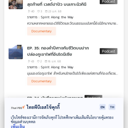
สุดท้ายที่ เวสต์ปาปัว บนเกาะนิวกินี
มีสภาพอากาศเบาบาง แดดจัด และแห้งแล้ง เป็นถิ่นที่อยู่ของชาว
ฮั่นและชาวหุย ครอบคลุมมณฑลกานซู, ซื่อชวน และชิงไห่ ของ
40
3
23 ม.ค. 68
ประเทศจีน ที่มีความหลากหลายทางวัฒนธรรมหนึ่งในนั่นคือ
รายการ : Spirit Along the Way
วัฒนธรรมทุ่งหญ้าของชาวธิเบต กำลังได้รับความสนใจจากนักท่อง
ความหลากหลายของวิถีชีวิตและวัฒนธรรมบนโลกนี้ยังมีอีกมากมาย
เที่ยว รายการ Spirit Along the Way เล่าให้ฟังค่ะ
ไม่เพียงแค่สิ่งที่เห็นบนผืนแผ่นดินใหญ่เท่านั้น เกาะแก่งต่าง ๆ ก็ล้วนมี
Documentary
เอกลักษณ์เป็นของตัวเองทั้งสิ้น
เวสต์ปาปัว (ปาปัวตะวันตก) ดินแดนสุดชายขอบด้านตะวันออกของ
EP. 35: ทองคำปีศาจกับชีวิตบนปาก
ประเทศอินโดนีเซีย บนเกาะนิวกินี ติดกับประเทศปาปัวนิวกินี และใกล้
ปล่องภูเขาไฟที่อินโดนีเซีย
กับประเทศออสเตรเลีย ดินแดนที่ยังคงมีวิถี ประเพณี และวัฒนธรรม
ชนเผ่าในป่าลึกที่ครั้งหนึ่งไม่เคยมีเทคโนโลยีใด ๆ เข้าถึง ซึ่งสัมผัสได้
43
2
16 ม.ค. 68
ด้วยตาจากการแต่งกายที่แทบไม่มีอะไรปกปิด รวมถึงการสู้รบระหว่าง
รายการ : Spirit Along the Way
ชนเผ่า ที่นำไปสู่การรับรู้ที่ว่า เกาะแห่งนี้เป็นดินแดนมนุษย์กินคน จน
มุมมองต่อภูเขาไฟ สำหรับคนไทยเป็นได้เพียงแค่สถานที่ท่องเที่ยวแต่
กระทั้งการเปลี่ยนแปลงได้แทรกซึมเข้าไปตามกาลเวลาของโลกวิวัฒน์
ไม่ควรไปอยู่ใกล้ชิดเพราะรู้สึกถึงความอันตราย แต่สำหรับชาวบาหลี
รายการ Spirit Along the Way เล่าให้ฟังค่ะ
Documentary
อินโดนีเซีย กลับไม่รู้สึกเช่นนั้น
โบรโม และ คาวาห์ อีเจียน 2 ภูเขาไฟชื่อดังของอินโดนีเซีย ไม่เพียง
EP. 34: บันทึกรสแห่งบังกลาเทศ
เป็นแหล่งท่องเที่ยวระดับโลกเท่านั้น ยังเป็นแหล่งสร้างชีวิตของคนใน
พื้นที่ผ่าน ทองคำปีศาจ ซึ่งเป็นชื่อเรียกก้อนกำมะถัน ที่อยู่ภายใน
60
1
09 ม.ค. 68
ไทยพีบีเอสใช้คุกกี้
EN
TH
ภูเขาไฟ รวมถึงประเพณีและวัฒนธรรมตามความเชื่อที่มีต่อภูเขาไฟ
รายการ : Spirit Along the Way
ทั้ง 2 ลูก ชาวบ้านที่นั้นเขาใช้ชีวิตกับภูเขาไฟอย่างไร ทำไมพวกเขาจึง
ดาวน์โหลด Thai PBS Podcast Application
หากต้องการเรียนรู้วัฒนธรรมประเทศอื่น ๆ อาจเลือกศึกษาได้จาก
เว็บไซต์ของเรามีการจัดเก็บคุกกี้ โปรดศึกษาเพิ่มเติมที่นโยบายคุ้มครอง
ไม่กลัว รายการ Spirit Along the Way เล่าให้ฟังค่ะ
ข้อมูลส่วนบุคคล
ประวัติศาสตร์ที่บันทึกไว้หรือคำบอกเล่าจากคนในพื้นที่ การไปสัมผัสวิถี
Documentary
เพิ่มเติม
ชีวิตด้วยตัวเอง และอีกสิ่งหนึ่งที่เรียนรู้ได้นั่นคือ "อาหาร"