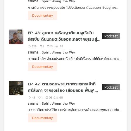
รายการ : Spirit Along the Way
คุณ
การเดินทางจากกรุงมอสโก ไปยังเมืองวลาดิวอสตอค ซึ่งอยู่ทาง
ตะวันออกสุดของประเทศรัสเซีย เครื่องบินคงเป็นตัวเลือกที่สะดวก
Documentary
และรวดเร็วที่สุด (บิน 8-9 ชั่วโมง) แต่ถ้ามีเวลาชีวิตไม่เร่งรีบและชื่น
เพลง
ชอบรถไฟ "ทรานส์ไซบีเรีย" คงตอบโจทย์ที่สุด
EP. 43: อูเดเก เครือญาติแมนจูเรียใน
การเดินทางด้วยรถไฟสายทรานส์ไซบีเรีย เส้นทางกรุงมอสโก-วลาดิ
รัสเซีย ดินแดนตะวันออกไกลจากยุโรปสู่
วอสตอค ต้องใช้เวลาเดินทางประมาณ 6-7 วัน ด้วยระยะทาง
ประมาณ 9,289 กิโลเมตร และแม้ 2 เมืองนี้จะอยู่ในประเทศเดียวกัน
เอเชีย
บทความ
229
1
13 มี.ค. 68
แต่เวลาห่างกันถึง 7 ชั่วโมง เมืองวลาดิวอสตอค อยู่ทางตะวันออก
รายการ : Spirit Along the Way
สุดของรัสเซียก็จริง แต่กลับไม่ใช่ดินแดนไกลปืนเที่ยง เป็นประตูสู่
ความกว้างใหญ่ของประเทศรัสเซีย ยังมีเรื่องราวให้ค้นหาโดยเฉพาะ
เอเชียที่ทางรัฐบาลให้ความสำคัญมากยิ่งขึ้น ไม่เพียงแค่นั้นเมืองนี้ยังมี
พื้นที่ทางตะวันออกที่ติดกับทะเลญี่ปุ่น ซึ่งห่างไกลจากกรุงมอสโก
ประวัติศาสตร์และวิถีชีวิตที่น่าสนใจที่สามารถพบเห็นได้ทั้งชาวจีน
Documentary
ข่าว
เมืองหลวงของรัสเซีย
ญี่ปุ่น และเกาหลี รายการ Spirit Along the Way เล่าให้ฟังค่ะ
และ
พื้นที่ทางตะวันออกไกลมีขนาด 36% ของดินแดนรัสเซียแต่กลับมี
กิจกรรม
EP. 42: ตามรอยพระบาทพระพุทธเจ้าที่
จำนวนประชากรหนาแน่นน้อยกว่า เป็นที่ตั้งของเขตการปกครองปรี
ศรีลังกา จากรุ่งเรือง เสื่อมถอย ฟื้นฟู สู่
มอร์สกี มีพรหมแดนติดกับมณฑลเฮย์หลงเจียงของจีน โดยมี วลาดิ
วอสตอค เป็นเมืองใหญ่เมืองหลักของที่นี่ และยังเป็นที่ตั้งของชนก
ปัจจุบัน
48
1
06 มี.ค. 68
ลุ่มน้อย "อูเดเก" ซึ่งมีบรรพบุรุษสายเลือดเดียวกันกับชาวแมนจูเรีย
เกี่ยว
รายการ : Spirit Along the Way
ชนกลุ่มน้อยที่นี่มีวิถีชีวิตและวัฒนธรรมแตกต่างจากรัสเซียอย่างไร
กับ
หากเราศึกษาประวัติศาสตร์และเส้นทางการเข้ามาของพุทธศาสนาใน
ท่ามกลางสภาพอากาศหนาวเย็นอยู่กันอย่างไร รายการ Spirit
เรา
ประเทศไทย นอกจากประเทศอินเดียที่เป็นจุดเริ่มต้นของศาสนาพุทธ
Along the Way เล่าให้ฟังค่ะ
Documentary
แล้ว ศรีลังกาก็เป็นอีกหนึ่งประเทศที่มีความสำคัญต่อเรื่องนี้เช่นกัน