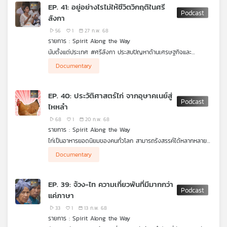
ศรีลังกา ประเทศเกาะเล็ก ๆ ทางตอนใต้ของอินเดีย เป็นอีกหนึ่งพื้นที่
EP. 41: อยู่อย่างไรไม่ให้ชีวิตวิกฤติในศรี
ที่ศาสนาพุทธเข้าไปมีบทบาท หยั่งรากฝังลึกอยู่ในสังคมมาเป็นเวลา
เครือ
ลังกา
ยาวนานจนกลายเป็นศูนย์กลางการเผยแผ่ไปยังภูมิภาคอื่น ๆ รวมถึง
ข่าย
ประเทศไทยด้วย ไม่มีใครคาดคิดว่าศาสนาพุทธในที่ที่มีความเจริญรุ่ง
56
1
27 ก.พ. 68
วิทยุ
เรื่องจะมียุคเสื่อมถอย ฟื้นฟู แล้วกลับมารุ่งเรืองอีกครั้ง การเดินทาง
รายการ : Spirit Along the Way
ไทย
ค้นหาความศรัทธาของชาวศรีลังกาในครั้งนี้ใช้เวลา 11 วันกับ 16 สถาน
นับตั้งแต่ประเทศ #ศรีลังกา ประสบปัญหาด้านเศรษฐกิจและ
พี
ที่ ไปที่ไหนบ้าง รายการ Spirit Along the Way เล่าให้ฟังค่ะ
การเมืองอย่างหนัก ส่งผลให้ประชาชนพบกับความยากลำบากมากยิ่ง
บี
Documentary
ขึ้นทั้งการขาดแคลนอาหาร รวมถึงพลังงานอย่างน้ำมัน ทำให้นักท่อง
เอส
เที่ยวไม่กล้าเดินทางเข้าไปท่องเที่ยว
EP. 40: ประวัติศาสตร์ไก่ จากอุษาคเนย์สู่
แต่การตัดสินใจเดินทางเข้าไปของทีมงาน Spirit Along the Way
ไหหลำ
ในช่วงภาวะวิกฤติก็ทำให้เห็นอีกด้านหนึ่งของชีวิตผู้คนที่นั้น เริ่มต้นการ
แผนที่
เดินทางตั้งแต่กรุงโคลัมโบไปที่เมืองจาฟนาทางตอนเหนือสุด แล้วไป
68
1
20 ก.พ. 68
ต่อที่ทรินโคมาลี ก่อนลงไปทางใต้ที่รัตนปุระ การเดินทางมีเรื่องราว
วิทยุ
รายการ : Spirit Along the Way
ทางประวัติศาตร์ผ่านการต่อสู้ รวมถึงเรื่องราวของเด็กที่วิ่งขาย
เครือ
ไก่เป็นอาหารยอดนิยมของคนทั่วโลก สามารถรังสรรค์ได้หลากหลาย
ดอกไม้ตามเส้นทางเลี้ยวลดคดเคี้ยวของภูเขาที่สามารถโผล่จากจุด
ข่าย
เมนูโดยเฉพาะ ข้าวมันไก่ ซึ่งแต่ละประเทศก็มีเอกลักษณ์และรสชาติ
หนึ่งไปยังอีกจุดหนึ่งได้อย่างรวดเร็ว จนกลายเป็นไวรัลไปทั่วโลก ไป
Documentary
เฉพาะตัว คุณอาจนึกถึง ข้าวมันไก่สิงคโปร์ แต่เราชวนคุณไปรู้จักกับ
ศรีลังกายังได้เห็นอะไรอีก รายการ Spirit Along the Way เล่าให้
ข้าวมันไก่ไหหลำ จากจีน
ฟังค่ะ
EP. 39: จ้วง-ไท ความเกี่ยวพันที่มีมากกว่า
เบื้องหลังความอร่อยไม่ใช่แค่รสชาติจากเนื้อไก่ น้ำจิ้มรสเด็ด หรือข้าว
แค่ภาษา
มันแสนอร่อย แต่มาจากความพิถีพิถันในการเลี้ยงไก่พันธุ์หวินซาง ซึ่ง
เป็นไก่ชั้นยอดแห่งเกาะไหหลำ กับ 4 เดือนที่เลี้ยงแบบปล่อยและ 3
33
1
13 ก.พ. 68
เดือนที่เลี้ยงให้อยู่ในกรง ประกอบกับอาหารและแร่ธาตุจากน้ำทะเล ที่
รายการ : Spirit Along the Way
เป็นเบื้องหลังให้เนื้อไก่อร่อยติดใจ ไม่เพียงแค่นั้นการกินข้าวมันไก่ที่นี่