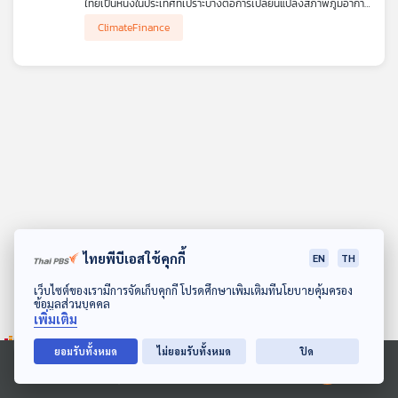
ไทยเป็นหนึ่งในประเทศที่เปราะบางต่อการเปลี่ยนแปลงสภาพภูมิอากาศ
คุณ
ซึ่งจำเป็นต้องมีเงินทุนเพื่อการปรับตัวรับการเปลี่ยนแปลงสภาพภูมิ
ClimateFinance
อากาศ และการลดการปล่อนก๊าซเรือนกระจก
สะอาดPodcast
ชวน
ทำความรู้จัก
Climate Finance
กลไกทางการเงินรูปแบบต่าง ๆ ที่
จะช่วยสนนับสนุนนานาประเทศให้รอดในยุคโลกเดือด อย่างไรก็ตาม
เพลง
เรื่องนี้ไม่ได้เกี่ยวข้องแค่ในระดับโลกหรือประเทศเท่านั้น แต่เกี่ยวข้อง
กับผู้ประกอบการรายย่อยอีกด้วย
บทความ
ข่าว
และ
กิจกรรม
ไทยพีบีเอสใช้คุกกี้
EN
TH
ดาวน์โหลด Thai PBS Podcast Application
เว็บไซต์ของเรามีการจัดเก็บคุกกี้ โปรดศึกษาเพิ่มเติมที่นโยบายคุ้มครอง
ข้อมูลส่วนบุคคล
เกี่ยว
เพิ่มเติม
กับ
เรา
ยอมรับทั้งหมด
ไม่ยอมรับทั้งหมด
ปิด
Ⓒ 2020 องค์การกระจายเสียงและแพร่ภาพสาธารณะแห่งประเทศไทย