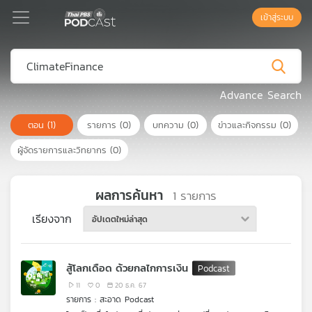
เข้าสู่ระบบ
Podcast
Advance Search
ตอน
(1)
รายการ
(0)
บทความ
(0)
ข่าวและกิจกรรม
(0)
เพล
ย์
ผู้จัดรายการและวิทยากร
(0)
ลิ
สต์
แนะนำ
ผลการค้นหา
1
รายการ
เรียงจาก
อัปเดตใหม่ล่าสุด
เพล
ย์
สู้โลกเดือด ด้วยกลไกการเงิน
ลิ
สต์
11
0
20 ธ.ค. 67
รายการ : สะอาด Podcast
ของ