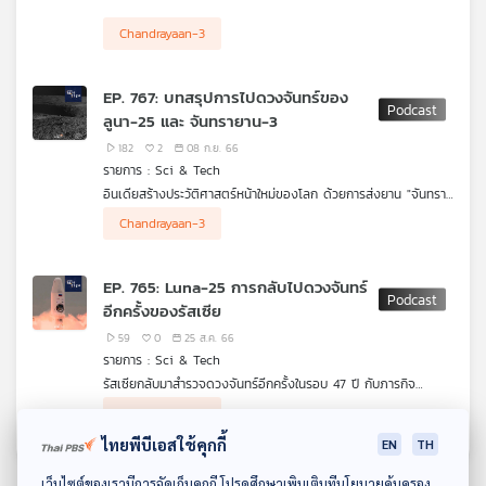
คุณ
Chandrayaan-3
เพลง
EP. 767: บทสรุปการไปดวงจันทร์ของ
ลูนา-25 และ จันทรายาน-3
182
2
08 ก.ย. 66
บทความ
รายการ : Sci & Tech
อินเดียสร้างประวัติศาสตร์หน้าใหม่ของโลก ด้วยการส่งยาน "จันทรา
ยาน-3" (Chandrayaan-3) ลงจอดขั้วใต้ของดวงจันทร์ได้สำเร็จเป็น
Chandrayaan-3
ชาติแรกของโลก หลังจากยาน "ลูนา-25" (Luna-25) ของรัสเซีย
ข่าว
ประสบความล้มเหลวระหว่างการปรับวงโคจร จนสูญเสียการควบคุม
และตกกระแทกลงบนพื้นผิวดวงจันทร์ในที่สุด แต่จะมีอะไรเกิดขึ้นกับ
และ
EP. 765: Luna-25 การกลับไปดวงจันทร์
ทั้งสองประเทศนี้บ้าง หลังจากเสร็จภารกิจในครั้งนี้ไปแล้ว ชวนฟังกับ
กิจกรรม
อีกครั้งของรัสเซีย
เติ้ล ณัฐนนท์ ดวงสูงเนิน
59
0
25 ส.ค. 66
รายการ : Sci & Tech
เกี่ยว
รัสเซียกลับมาสำรวจดวงจันทร์อีกครั้งในรอบ 47 ปี กับภารกิจ
กับ
Luna-25
EP. นี้ เติ้ล ณัฐนนท์ ดวงสูงเนิน จะมาเล่าให้ฟังถึง เหตุผลหลักของ
นับตั้งแต่อดีตสหภาพโซเวียตส่งยานไปดวงจันทร์ในภารกิจ
Chandrayaan-3
Luna-24 โดยมีเป้าหมายลงจอดบริเวณใกล้ขั้วใต้ของดวงจันทร์ ซึ่ง
รัสเซียในการกลับไปดวงจันทร์อีกครั้ง หลังจากห่างหายไปนานเกือบ
เรา
ถือเป็นบริเวณที่ค่อนข้างยากต่อการลงจอดยานอวกาศ
50 ปี รวมถึงการแข่งขันสำรวจดวงจันทร์กับ Chandrayaan-3 ของ
ไทยพีบีเอสใช้คุกกี้
EN
TH
อินเดีย
ดาวน์โหลด Thai PBS Podcast Application
เว็บไซต์ของเรามีการจัดเก็บคุกกี้ โปรดศึกษาเพิ่มเติมที่นโยบายคุ้มครอง